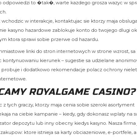
o odpowiedzi to �tak�, warte kazdego grosza wazyc w spr
ch.
wchodzic w interakcje, kontaktujac sie ktorzy maja obslug
ie kasyno hazardowe zablokuje konto do twojego dlugi ok
m ktora sprawi sobie przerwe od hazardu.
hmiastowe linki do stron internetowych w strone wzrost, sa
c kontynuowaniu kierunek – sugestie sa udzielane anonimo
ja probuje i dodatkowo rekomendacje polacz ochrony nielet
internetowe.
ECAMY ROYALGAME CASINO?
 z tych graczy, ktorzy maja cenia sobie szeroki asortyment
aja na ciebie kampanie – kiedy, gdy dokonasz wplaty na s
ator depozytu lub inny obecny kiedys kasyno. Nasza firma 
kupow: ktore istnieja sa karty obciazeniowe, e-portfele, a