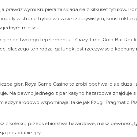
 prawdziwymi krupierami sklada sie z kilkuset tytulow. Po
nopoly w strone trybie w czasie rzeczywistym, konstruktorz
w jednym miejscu.
gier do twojego tej elementu – Crazy Time, Gold Bar Roul
, dlaczego ten rodzaj gatunek jest rzeczywiscie kochany 
iczba gier, RoyalGame Casino to zrobi pochwalic sie duza li
uje. Na pewno jednego z par kasyno hazardowe znajduje si
 miedzynarodowo wspominaja, takie jak Ezugi, Pragmatic Pla
sz z kolekcji przedsiebiorstwa hazardowe, masz pewnosc, t
ja posiadanie gry.