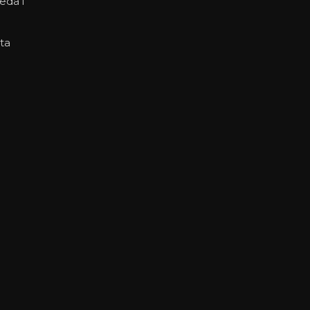
eda i
ta