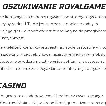
 OSZUKIWANIE ROYALGAME
iwie kompatybilna podczas uzywania popularnymi systemam
cyjny Android. To nie jest konieczne pobierac zadnych
ojego gier – ekspert otworz strone kasyno do przegladar
e natychmiast.
y maja telefonu komorkowego jest naprawde przydatne – mo
plaszczyzny. Przedsiebiorstwa hazardowe wedrowanie obslu
epne w rodzaju na szt, rowniez aplikacji o, opuszczania 
takt i ich techniczna. RoyalGame nie utrzymuje wszystko 
CASINO
oim graczom calodobowa rada i bedziesz zaawansowany z
y Centrum Kroku – bit, w strone ktorej gromadzone sa na og