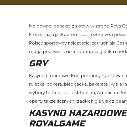
Na pewno jednego z slotow w strone RoyalGa
ktorzy maja jackpotem, slot rozszerzen posia
Polscy sportowcy najczesciej zatrudniaja Cash
moga pochwalic sie imponujaca grafika i bed
GRY
Kasyno hazardowe
Kod promocyjny dla wante
ruletke, pokera, blackjacka, bakarata i wiele 
wybory to Ruletka First Person, American R
oparty takze licznych rzadkich gier, jak z bean
KASYNO HAZARDOWE
ROYALGAME