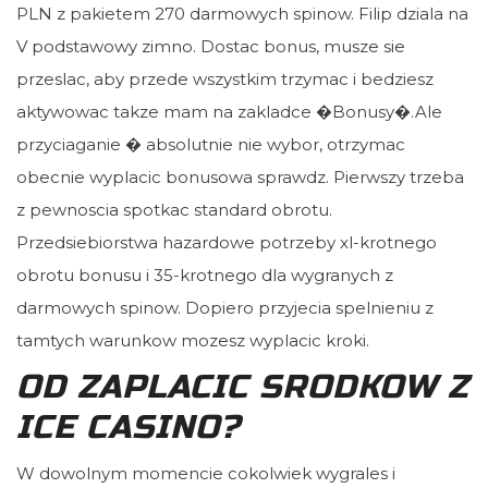
PLN z pakietem 270 darmowych spinow. Filip dziala na
V podstawowy zimno. Dostac bonus, musze sie
przeslac, aby przede wszystkim trzymac i bedziesz
aktywowac takze mam na zakladce �Bonusy�.Ale
przyciaganie � absolutnie nie wybor, otrzymac
obecnie wyplacic bonusowa sprawdz. Pierwszy trzeba
z pewnoscia spotkac standard obrotu.
Przedsiebiorstwa hazardowe potrzeby xl-krotnego
obrotu bonusu i 35-krotnego dla wygranych z
darmowych spinow. Dopiero przyjecia spelnieniu z
tamtych warunkow mozesz wyplacic kroki.
OD ZAPLACIC SRODKOW Z
ICE CASINO?
W dowolnym momencie cokolwiek wygrales i