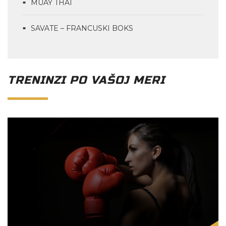
MUAY THAI
SAVATE – FRANCUSKI BOKS
TRENINZI PO VAŠOJ MERI