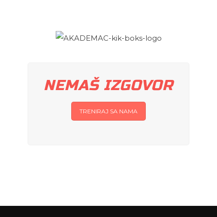
NEMAŠ IZGOVOR
TRENIRAJ SA NAMA