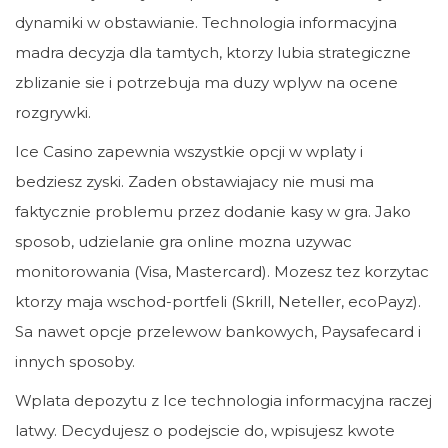
dynamiki w obstawianie. Technologia informacyjna
madra decyzja dla tamtych, ktorzy lubia strategiczne
zblizanie sie i potrzebuja ma duzy wplyw na ocene
rozgrywki.
Ice Casino zapewnia wszystkie opcji w wplaty i
bedziesz zyski. Zaden obstawiajacy nie musi ma
faktycznie problemu przez dodanie kasy w gra. Jako
sposob, udzielanie gra online mozna uzywac
monitorowania (Visa, Mastercard). Mozesz tez korzytac
ktorzy maja wschod-portfeli (Skrill, Neteller, ecoPayz).
Sa nawet opcje przelewow bankowych, Paysafecard i
innych sposoby.
Wplata depozytu z Ice technologia informacyjna raczej
latwy. Decydujesz o podejscie do, wpisujesz kwote