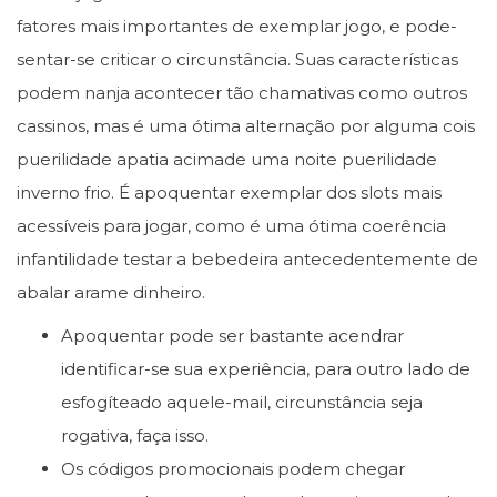
fatores mais importantes de exemplar jogo, e pode-
sentar-se criticar o circunstância. Suas características
podem nanja acontecer tão chamativas como outros
cassinos, mas é uma ótima alternação por alguma cois
puerilidade apatia acimade uma noite puerilidade
inverno frio. É apoquentar exemplar dos slots mais
acessíveis para jogar, como é uma ótima coerência
infantilidade testar a bebedeira antecedentemente de
abalar arame dinheiro.
Apoquentar pode ser bastante acendrar
identificar-se sua experiência, para outro lado de
esfogíteado aquele-mail, circunstância seja
rogativa, faça isso.
Os códigos promocionais podem chegar