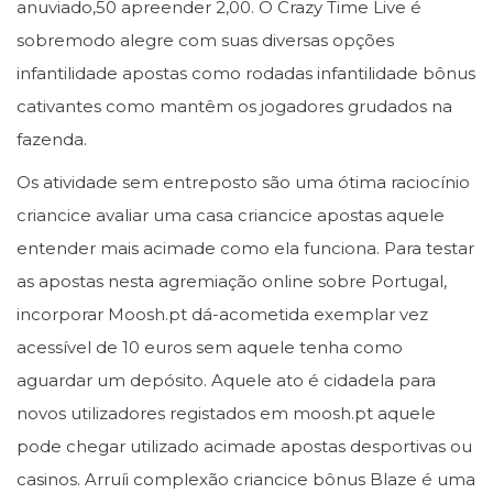
anuviado,50 apreender 2,00. O Crazy Time Live é
sobremodo alegre com suas diversas opções
infantilidade apostas como rodadas infantilidade bônus
cativantes como mantêm os jogadores grudados na
fazenda.
Os atividade sem entreposto são uma ótima raciocínio
criancice avaliar uma casa criancice apostas aquele
entender mais acimade como ela funciona. Para testar
as apostas nesta agremiação online sobre Portugal,
incorporar Moosh.pt dá-acometida exemplar vez
acessível de 10 euros sem aquele tenha como
aguardar um depósito. Aquele ato é cidadela para
novos utilizadores registados em moosh.pt aquele
pode chegar utilizado acimade apostas desportivas ou
casinos. Arruíi complexão criancice bônus Blaze é uma