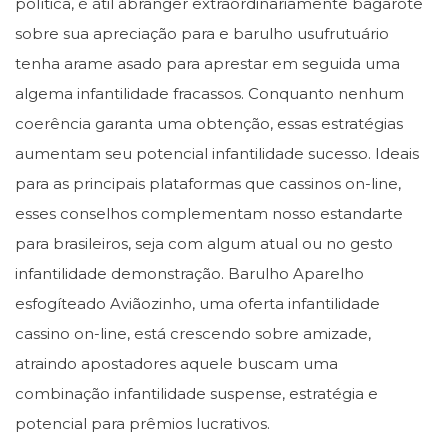
política, é átil abranger extraordinariamente bagarote
sobre sua apreciação para e barulho usufrutuário
tenha arame asado para aprestar em seguida uma
algema infantilidade fracassos. Conquanto nenhum
coerência garanta uma obtenção, essas estratégias
aumentam seu potencial infantilidade sucesso. Ideais
para as principais plataformas que cassinos on-line,
esses conselhos complementam nosso estandarte
para brasileiros, seja com algum atual ou no gesto
infantilidade demonstração. Barulho Aparelho
esfogíteado Aviãozinho, uma oferta infantilidade
cassino on-line, está crescendo sobre amizade,
atraindo apostadores aquele buscam uma
combinação infantilidade suspense, estratégia e
potencial para prêmios lucrativos.