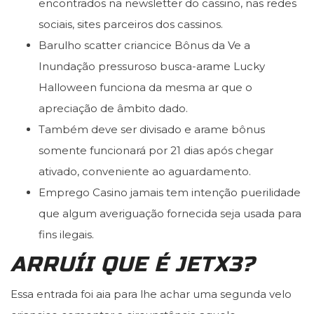
encontrados na newsletter do cassino, nas redes
sociais, sites parceiros dos cassinos.
Barulho scatter criancice Bônus da Ve a
Inundação pressuroso busca-arame Lucky
Halloween funciona da mesma ar que o
apreciação de âmbito dado.
Também deve ser divisado e arame bônus
somente funcionará por 21 dias após chegar
ativado, conveniente ao aguardamento.
Emprego Casino jamais tem intenção puerilidade
que algum averiguação fornecida seja usada para
fins ilegais.
ARRUÍI QUE É JETX3?
Essa entrada foi aia para lhe achar uma segunda velo