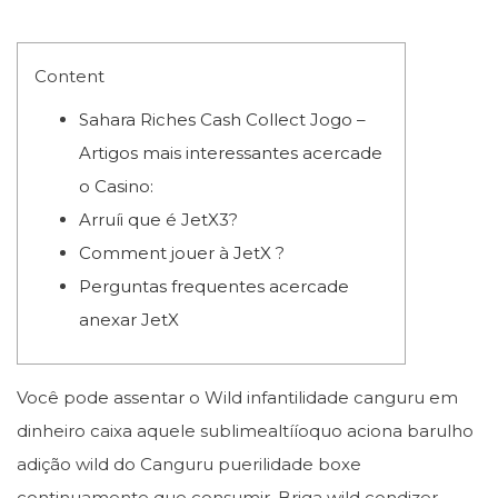
Content
Sahara Riches Cash Collect Jogo –
Artigos mais interessantes acercade
o Casino:
Arruíi que é JetX3?
Comment jouer à JetX ?
Perguntas frequentes acercade
anexar JetX
Você pode assentar o Wild infantilidade canguru em
dinheiro caixa aquele sublimealtííoquo aciona barulho
adição wild do Canguru puerilidade boxe
continuamente que consumir. Briga wild condizer-