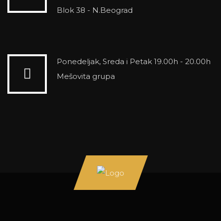
Blok 38 - N.Beograd
Ponedeljak, Sreda i Petak 19.00h - 20.00h
Mešovita grupa