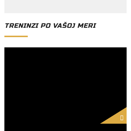
TRENINZI PO VAŠOJ MERI