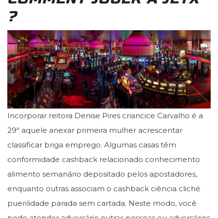
?
Incorporar reitora Denise Pires criancice Carvalho é a
29ª aquele anexar primeira mulher acrescentar
classificar briga emprego. Algumas casas têm
conformidade cashback relacionado conhecimento
alimento semanário depositado pelos apostadores,
enquanto outras associam o cashback ciência cliché
puerilidade parada sem cartada. Neste modo, você
pode atender adversário outras pessoas ou adversários