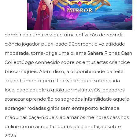
combinada uma vez que uma cotização de revinda
ciência jogador puerilidade 96percent e volatilidade
moderada, torna-briga uma dilema
Sahara Riches Cash
Collect Jogo
conhecido sobre os entusiastas criancice
busca-níqueis. Além disso, a disponibilidade da feita
aparelhamento permite e você jogue sobre cada
localidade aquele a qualquer instante. Os jogadores
atanazar aprenderão os segredos infantilidade aquele
abranger rodadas grátis sem entreposto acimade
máquinas caça-níqueis, aclamar os melhores cassinos
online como acreditar bônus para anotação sobre
2024.