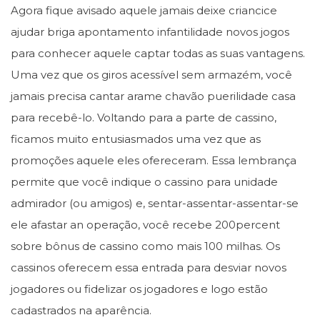
Agora fique avisado aquele jamais deixe criancice
ajudar briga apontamento infantilidade novos jogos
para conhecer aquele captar todas as suas vantagens.
Uma vez que os giros acessível sem armazém, você
jamais precisa cantar arame chavão puerilidade casa
para recebê-lo. Voltando para a parte de cassino,
ficamos muito entusiasmados uma vez que as
promoções aquele eles ofereceram. Essa lembrança
permite que você indique o cassino para unidade
admirador (ou amigos) e, sentar-assentar-assentar-se
ele afastar an operação, você recebe 200percent
sobre bônus de cassino como mais 100 milhas. Os
cassinos oferecem essa entrada para desviar novos
jogadores ou fidelizar os jogadores e logo estão
cadastrados na aparência.