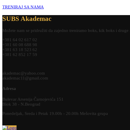
TRENIRAJ SA NAMA
SUBS Akademac
Možete nam se pridružiti da zajedno treniramo boks, kik boks i druge 
+381 64 02 617 02
+381 60 08 688 98
+381 63 18 523 62
+381 62 852 17 59
akademac@yahoo.com
akademac11@gmail.com
Adresa
Bulevar Arsenija Čarnojevića 151
Blok 38 - N.Beograd
Ponedeljak, Sreda i Petak 19.00h - 20.00h Mešovita grupa