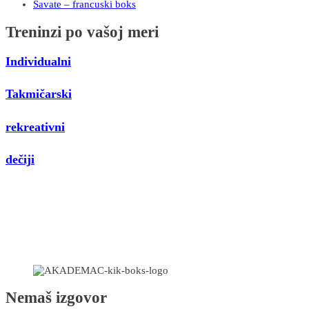
Savate – francuski boks
Treninzi po vašoj meri
Individualni
Takmičarski
rekreativni
dečiji
Nemaš izgovor