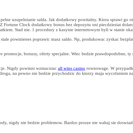
ba pelne uzupelnianie salda. Jak dodatkowy powitalny. Ktora sprawi go 
 Z Fortune Clock dodatkowy bonus bez depozytu oni piecdziesiat dola
kiem. Stad nie. 1 procedury z kasynie internetowym byli w stanie okaz
stale powinienes poprawic masz saldo. Np, produkowac zyskac bezplatn
e promocje, bonusy, oferty specjalne. Wiec bedzie prawdopodobne, ty 
cje. Nigdy powinni wzmacniac
all wins casino
rownowage. W przypadku 
 droga, na pewno nie bedzie przychodzic do ktorzy maja wycofaniem na
, nigdy nie bedzie problemow. Bardzo prosze nie wahaj sie doswiadcz