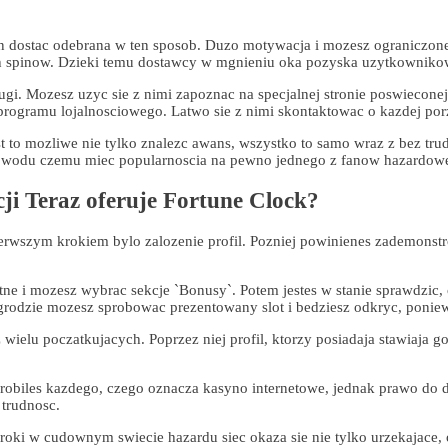
ien dostac odebrana w ten sposob. Duzo motywacja i mozesz ograniczo
h spinow. Dzieki temu dostawcy w mgnieniu oka pozyska uzytkownikow,
ugi. Mozesz uzyc sie z nimi zapoznac na specjalnej stronie poswiecon
rogramu lojalnosciowego. Latwo sie z nimi skontaktowac o kazdej por
st to mozliwe nie tylko znalezc awans, wszystko to samo wraz z bez tru
 powodu czemu miec popularnoscia na pewno jednego z fanow hazardowe
ji Teraz oferuje Fortune Clock?
ierwszym krokiem bylo zalozenie profil. Pozniej powinienes zademonstrow
e i mozesz wybrac sekcje `Bonusy`. Potem jestes w stanie sprawdzic, c
agrodzie mozesz sprobowac prezentowany slot i bedziesz odkryc, ponie
ielu poczatkujacych. Poprzez niej profil, ktorzy posiadaja stawiaja g
obiles kazdego, czego oznacza kasyno internetowe, jednak prawo do 
trudnosc.
kroki w cudownym swiecie hazardu siec okaza sie nie tylko urzekajace, 