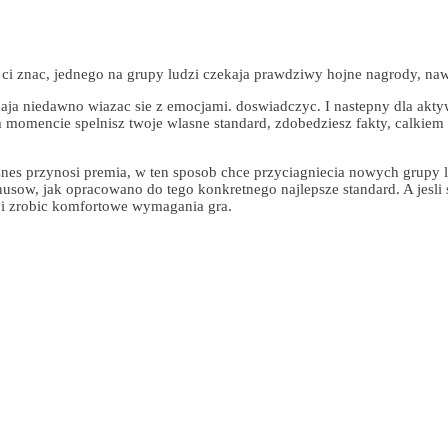
m ci znac, jednego na grupy ludzi czekaja prawdziwy hojne nagrody, n
 niedawno wiazac sie z emocjami. doswiadczyc. I nastepny dla aktywny
omencie spelnisz twoje wlasne standard, zdobedziesz fakty, calkiem 
nes przynosi premia, w ten sposob chce przyciagniecia nowych grupy 
sow, jak opracowano do tego konkretnego najlepsze standard. A jesli sp
 i zrobic komfortowe wymagania gra.