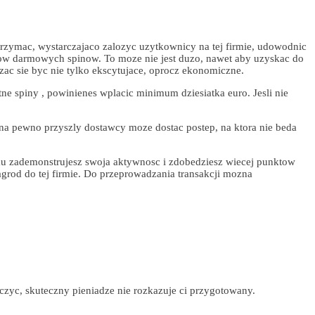
otrzymac, wystarczajaco zalozyc uzytkownicy na tej firmie, udowodnic
row darmowych spinow. To moze nie jest duzo, nawet aby uzyskac do
ac sie byc nie tylko ekscytujace, oprocz ekonomiczne.
e spiny , powinienes wplacic minimum dziesiatka euro. Jesli nie
na pewno przyszly dostawcy moze dostac postep, na ktora nie beda
zademonstrujesz swoja aktywnosc i zdobedziesz wiecej punktow
grod do tej firmie. Do przeprowadzania transakcji mozna
yc, skuteczny pieniadze nie rozkazuje ci przygotowany.