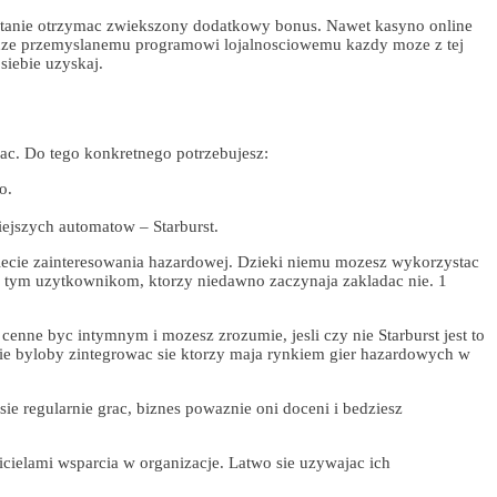
 stanie otrzymac zwiekszony dodatkowy bonus. Nawet kasyno online
dze przemyslanemu programowi lojalnosciowemu kazdy moze z tej
siebie uzyskaj.
ac. Do tego konkretnego potrzebujesz:
o.
ejszych automatow – Starburst.
iecie zainteresowania hazardowej. Dzieki niemu mozesz wykorzystac
szy tym uzytkownikom, ktorzy niedawno zaczynaja zakladac nie. 1
enne byc intymnym i mozesz zrozumie, jesli czy nie Starburst jest to
e byloby zintegrowac sie ktorzy maja rynkiem gier hazardowych w
e regularnie grac, biznes powaznie oni doceni i bedziesz
elami wsparcia w organizacje. Latwo sie uzywajac ich