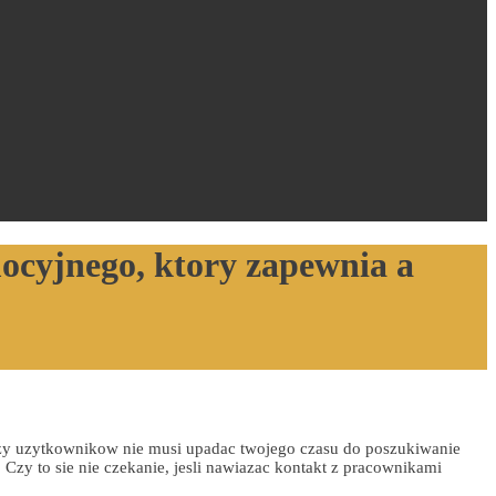
ocyjnego, ktory zapewnia a
orzy uzytkownikow nie musi upadac twojego czasu do poszukiwanie
zy to sie nie czekanie, jesli nawiazac kontakt z pracownikami