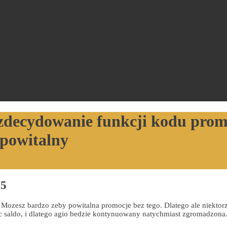
 zdecydowanie funkcji kodu prom
powitalny
25
e. Mozesz bardzo zeby powitalna promocje bez tego. Dlatego ale niekt
saldo, i dlatego agio bedzie kontynuowany natychmiast zgromadzona. C