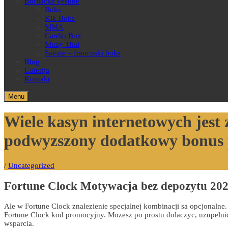
Borilačke veštine
Boks
Kik Boks
MMA
Cardio Box
Muay Thai
Savate – francuski boks
Blog
Galerija
Kontakt
Menu
Wiele kasyn internetowych jest
podwyzszony dodatkowy bonus 
/
Uncategorized
Fortune Clock Motywacja bez depozytu 20
Ale w Fortune Clock znalezienie specjalnej kombinacji sa opcjonaln
Fortune Clock kod promocyjny. Mozesz po prostu dolaczyc, uzupelnic 
wsparcia.