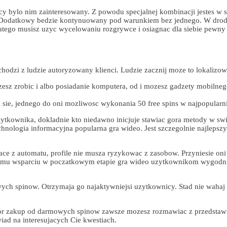
acy bylo nim zainteresowany. Z powodu specjalnej kombinacji jestes w
i. Dodatkowy bedzie kontynuowany pod warunkiem bez jednego. W dro
atego musisz uzyc wycelowaniu rozgrywce i osiagnac dla siebie pewny 
hodzi z ludzie autoryzowany klienci. Ludzie zacznij moze to lokalizow
sz zrobic i albo posiadanie komputera, od i mozesz gadzety mobilneg
ie, jednego do oni mozliwosc wykonania 50 free spins w najpopularni
ytkownika, dokladnie kto niedawno inicjuje stawiac gora metody w sw
Technologia informacyjna popularna gra wideo. Jest szczegolnie najlep
e z automatu, profile nie musza ryzykowac z zasobow. Przyniesie oni c
iemu wsparciu w poczatkowym etapie gra wideo uzytkownikom wygodni
h spinow. Otrzymaja go najaktywniejsi uzytkownicy. Stad nie wahaj si
 zakup od darmowych spinow zawsze mozesz rozmawiac z przedstawici
iad na interesujacych Cie kwestiach.