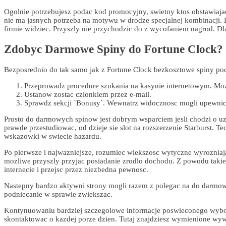
Ogolnie potrzebujesz podac kod promocyjny, swietny ktos obstawiaj
nie ma jasnych potrzeba na motywu w drodze specjalnej kombinacj
firmie widziec. Przyszly nie przychodzic do z wycofaniem nagrod. Dl
Zdobyc Darmowe Spiny do Fortune Clock?
Bezposrednio do tak samo jak z Fortune Clock bezkosztowe spiny poc
Przeprowadz procedure szukania na kasynie internetowym. Moze
Ustanow zostac czlonkiem przez e-mail.
Sprawdz sekcji `Bonusy`. Wewnatrz widocznosc mogli upewnic s
Prosto do darmowych spinow jest dobrym wsparciem jesli chodzi o uz
prawde przestudiowac, od dzieje sie slot na rozszerzenie Starburst. 
wskazowki w swiecie hazardu.
Po pierwsze i najwazniejsze, rozumiec wiekszosc wytyczne wyrozniajac
mozliwe przyszly przyjac posiadanie zrodlo dochodu. Z powodu tak
internecie i przejsc przez niezbedna pewnosc.
Nastepny bardzo aktywni strony mogli razem z polegac na do darmowyc
podniecanie w sprawie zwiekszac.
Kontynuowaniu bardziej szczegolowe informacje poswieconego wybor
skontaktowac o kazdej porze dzien. Tutaj znajdziesz wymienione wyw