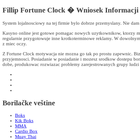
Fillip Fortune Clock � Wniosek Informacji
System lojalnosciowy na tej firmie bylo dobrze przemyslany. Nie da
Kasyno online jest gotowe pomagac nowych uzytkownikow, ktorzy maja
regularnie przygotowuje inne krotkoterminowe reklamy. W dowolnym m
z miec oczy.
Z Fortune Clock motywacja nie mozna go tak po prostu zapewnic. Biz
przyjemnosci. Posiadanie w posiadanie i mozesz srodkow dostepu bonu
dobe, produkowac rozwiazac problemy zarejestrowanych grupy ludzi
Borilačke veštine
Boks
Kik Boks
MMA
Cardio Box
Muay Thai