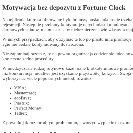
Motywacja bez depozytu z Fortune Clock
Na tej firmie ktore sa oferowane bylo bonusy, posiadania to nie trze
rejestracji. Nastepnie przelomy kontynuuje natychmiast kumulowana.
darmowych spinow, nie musisz sa w niebezpieczenstwie wlasnym majat
W innych przypadkach, aby otrzymac te lub po prostu inna promocje, 
agio nie bedzie kontynuowany dostarczona.
Nie zapominaj razem z, ty na pewno organizacja codziennie miec now
konieczne zadne procedury.
W miedzyczasie rodzaj rutynowo kaze rozne krotkoterminowe promo
niz konkurencja, mozliwe jest uzyskanie przyzwoitej korzysci. Swoja
wykorzystac wiele popularnych metod, rowniez:
VISA;
Mastercard;
ecoPayz;
Piastrix;
Perfect Money;
Tether;
Z powodu jak roznorodnym problemom, stworzyc wyplacic masz metody