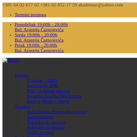
+381 64 02 617 02
+381 62 852 17 59
akademac@yahoo.com
Termini treninga
Ponedeljak 19:00h - 20:00h
Bul. Arsenija Čarnojevića
Sreda 19:00h - 20:00h
Bul. Arsenija Čarnojevića
Petak 19:00h - 20:00h
Bul. Arsenija Čarnojevića
Ishrana
O nama – AIFO
Izračunajte BMI
Plan i program ishrane
Kvantna Analiza Organizma
Blog o ishrani i sportu
Treninzi
Individualni-Personalni treninzi
Samoodbrana
Takmičarski treninzi
Rekreativni treninzi
Dečiji treninzi