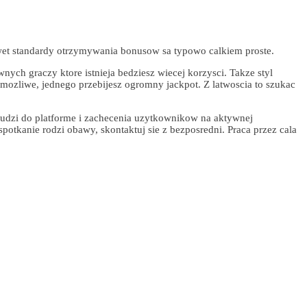
awet standardy otrzymywania bonusow sa typowo calkiem proste.
ch graczy ktore istnieja bedziesz wiecej korzysci. Takze styl
mozliwe, jednego przebijesz ogromny jackpot. Z latwoscia to szukac
ludzi do platforme i zachecenia uzytkownikow na aktywnej
otkanie rodzi obawy, skontaktuj sie z bezposredni. Praca przez cala