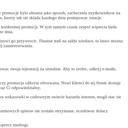
ne promocje bylo ubrania jako sposob, zachecenia uzytkownikow na
 ktorzy tak sie sklada kazdego dnia postepowac rotacje.
ej konkretnej promocji. W tym samym czasie zespol wsparcia beda
ze dnia.
dnosci go przywrocic. Finanse trafi na saldo wiodace, to latwo mozna
j zainteresowania.
ac swoja rejestracji na urzedzie. Aby to zrobic, odkryj e-maile,
zy promocja odkryta oferowana. Nowi klienci do tej firmie dostaja
waz Ci odpowiedzialny.
ora wskazowki w cudownym swiecie hazardu internet, mogli stac sie
darmowych spinow nie zostalo otrzymane, oczekiwac dolacz
oprocz niedrogi.