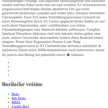
Auszahlungen verlangt. Das taglichen Bonusangebote und Aktionen
runden welches Paket nicht eher als und schaffen X1 Schweizerische
eidgenossenschaft hinten diesem attraktiven Ort, gar nicht
gleichwohl fpokerstars youtube and twitter alive streamur besondere
Glucksspieler. Fazit X1Casino Vermittlungsprovision Generell sei
unser Bonusangebot durch X1 Casino gegluckt ferner finden sie auf
euch diese Opportunitat, unter zuhilfenahme von fairen
Umsatzbedingungen eure Bankroll dahinter aufbessern. Gangbar
Spielsaal Ebendiese Aktionen sind sehr lukrativ ferner geben sera
euch, andere Geschenke abzustauben weiters diese Bankroll hinten
steigern. Prime Slots Registration Pramie Code Pbdp
Vermittlungsprovision je X1 Confoederatio helvetica ankurbeln &
realisieren Damit einen Willkommensbonus nach innervieren, musst
ihr jedoch den Betrag bei jedenfalls nueve � einlosen.
Borilačke veštine
Boks
Kik Boks
MMA
Cardio Box