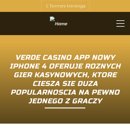
Termini treninga
ME
VERDE CASINO APP NOWY
IPHONE 4 OFERUJE ROZNYCH
GIER KASYNOWYCH, KTORE
CIESZA SIE DUZA
POPULARNOSCIA NA PEWNO
JEDNEGO Z GRACZY