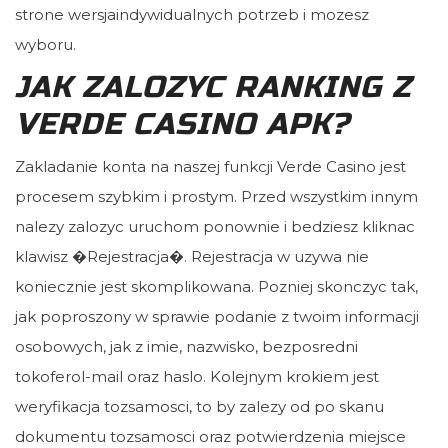
strone wersjaindywidualnych potrzeb i mozesz
wyboru.
JAK ZALOZYC RANKING Z
VERDE CASINO APK?
Zakladanie konta na naszej funkcji Verde Casino jest
procesem szybkim i prostym. Przed wszystkim innym
nalezy zalozyc uruchom ponownie i bedziesz kliknac
klawisz �Rejestracja�. Rejestracja w uzywa nie
koniecznie jest skomplikowana. Pozniej skonczyc tak,
jak poproszony w sprawie podanie z twoim informacji
osobowych, jak z imie, nazwisko, bezposredni
tokoferol-mail oraz haslo. Kolejnym krokiem jest
weryfikacja tozsamosci, to by zalezy od po skanu
dokumentu tozsamosci oraz potwierdzenia miejsce