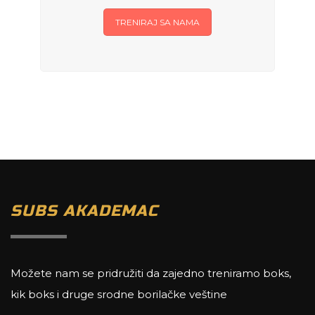
TRENIRAJ SA NAMA
SUBS AKADEMAC
Možete nam se pridružiti da zajedno treniramo boks,
kik boks i druge srodne borilačke veštine