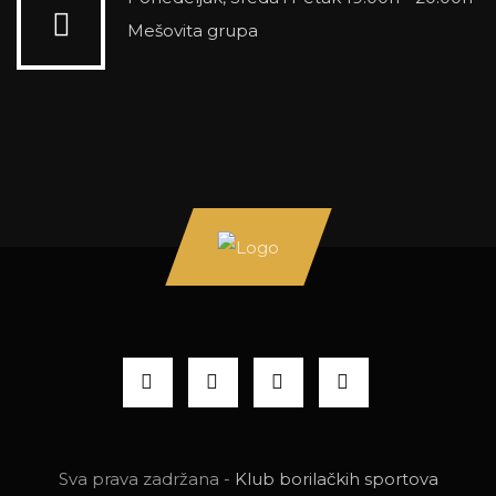
Mešovita grupa
Sva prava zadržana -
Klub borilačkih sportova