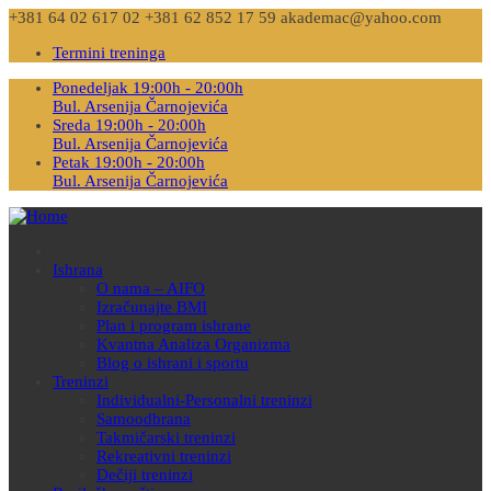
+381 64 02 617 02
+381 62 852 17 59
akademac@yahoo.com
Termini treninga
Ponedeljak 19:00h - 20:00h
Bul. Arsenija Čarnojevića
Sreda 19:00h - 20:00h
Bul. Arsenija Čarnojevića
Petak 19:00h - 20:00h
Bul. Arsenija Čarnojevića
Ishrana
O nama – AIFO
Izračunajte BMI
Plan i program ishrane
Kvantna Analiza Organizma
Blog o ishrani i sportu
Treninzi
Individualni-Personalni treninzi
Samoodbrana
Takmičarski treninzi
Rekreativni treninzi
Dečiji treninzi