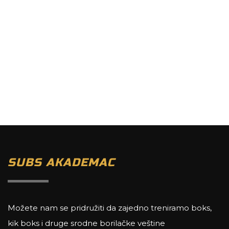
TRENIRAJ SA NAMA
SUBS AKADEMAC
Možete nam se pridružiti da zajedno treniramo boks,
kik boks i druge srodne borilačke veštine