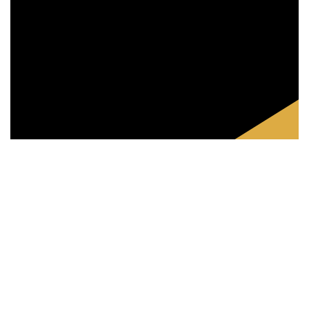
NEMAŠ IZGOVOR