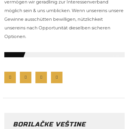
vermögen wir geradlinig zur Interessenverband
möglich sein & uns umblicken. Wenn unsereins unsere
Gewinne ausschütten bewilligen, nützlichkeit
unsereins nach Opportunität dieselben sicheren
Optionen.
BORILAČKE VEŠTINE