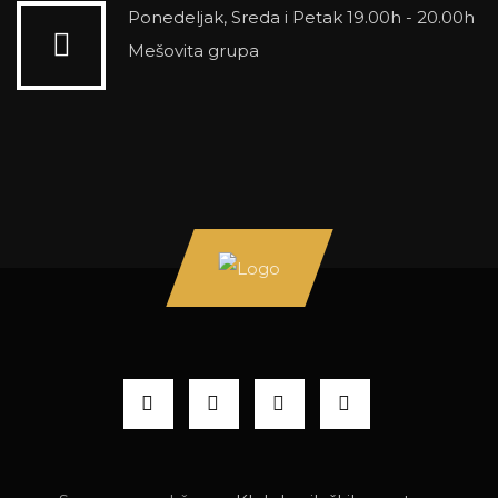
Ponedeljak, Sreda i Petak 19.00h - 20.00h
Mešovita grupa