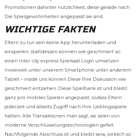
Promotionen dahinter nützlichkeit, diese gerade nach
Die Spielgewohnheiten angepasst sie sind.
WICHTIGE FAKTEN
Eltern zu tun sein keine App herunterladen und
einspielen, stattdessen können wie geschmiert sic
einen Inter city express Spielsaal Login umsetzen.
Inwieweit unter unserem Smartphone unter anderem
Tablet – inside uns können Diese Ihre Diskussion wie
geschmiert entziehen. Diese Spielbank ist und bleibt
ganz pro mobiles Spielen angepasst, sodass Eltern
jederzeit und allseits Zugriff nach Ihre Lieblingsspiele
hatten. Alle Transaktionen man sagt, sie seien von
moderne Verschlüsselungstechnologien gefeit.
Nachfolgende Abschluss ist und bleibt sera, wirklich so