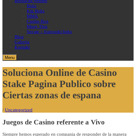
Borilačke veštine
Boks
Kik Boks
MMA
Cardio Box
Muay Thai
Savate – francuski boks
Blog
Galerija
Kontakt
Menu
Soluciona Online de Casino
Stake Pagina Publico sobre
Ciertas zonas de espana
/
Uncategorized
Juegos de Casino referente a Vivo
Siempre hemos esperado en compania de responder de la manera