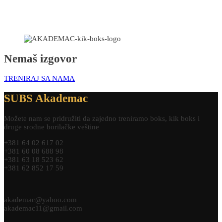
Nemaš izgovor
TRENIRAJ SA NAMA
SUBS Akademac
Možete nam se pridružiti da zajedno treniramo boks, kik boks i
druge srodne borilačke veštine
+381 64 02 617 02
+381 60 08 688 98
+381 63 18 523 62
+381 62 852 17 59
akademac@yahoo.com
akademac11@gmail.com