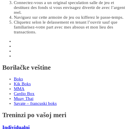
Connectez-vous a un original speculation salle de jeu et
destituez des fonds si vous envisagez divertir de avec l’argent
reel.
Naviguez sur cette armoire de jeu ou kifferez le passe-temps.
Cliquetez selon le delassement en tenant l’ouvrir sauf que
familiarisez-votre part avec mes absous et mon lieu des
transactions.
Borilačke veštine
Boks
Kik Boks
MMA
Cardio Box
Muay Thai
Savate – francuski boks
Treninzi po vašoj meri
Individualni