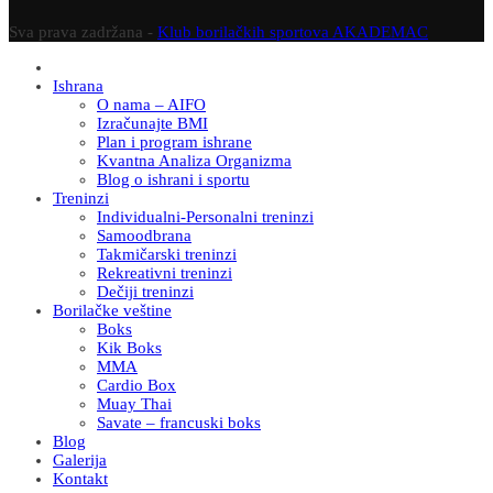
Sva prava zadržana -
Klub borilačkih sportova AKADEMAC
Ishrana
O nama – AIFO
Izračunajte BMI
Plan i program ishrane
Kvantna Analiza Organizma
Blog o ishrani i sportu
Treninzi
Individualni-Personalni treninzi
Samoodbrana
Takmičarski treninzi
Rekreativni treninzi
Dečiji treninzi
Borilačke veštine
Boks
Kik Boks
MMA
Cardio Box
Muay Thai
Savate – francuski boks
Blog
Galerija
Kontakt