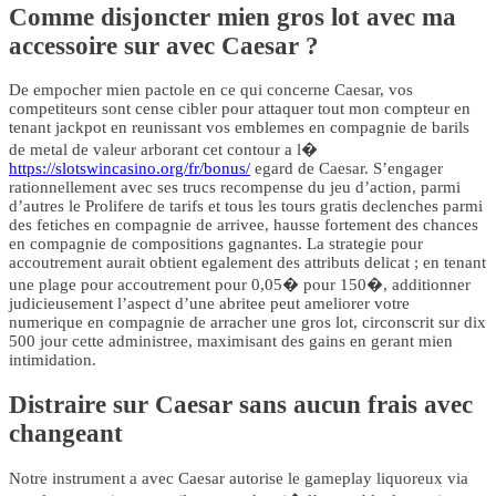
Comme disjoncter mien gros lot avec ma
accessoire sur avec Caesar ?
De empocher mien pactole en ce qui concerne Caesar, vos
competiteurs sont cense cibler pour attaquer tout mon compteur en
tenant jackpot en reunissant vos emblemes en compagnie de barils
de metal de valeur arborant cet contour a l�
https://slotswincasino.org/fr/bonus/
egard de Caesar. S’engager
rationnellement avec ses trucs recompense du jeu d’action, parmi
d’autres le Prolifere de tarifs et tous les tours gratis declenches parmi
des fetiches en compagnie de arrivee, hausse fortement des chances
en compagnie de compositions gagnantes. La strategie pour
accoutrement aurait obtient egalement des attributs delicat ; en tenant
une plage pour accoutrement pour 0,05� pour 150�, additionner
judicieusement l’aspect d’une abritee peut ameliorer votre
numerique en compagnie de arracher une gros lot, circonscrit sur dix
500 jour cette administree, maximisant des gains en gerant mien
intimidation.
Distraire sur Caesar sans aucun frais avec
changeant
Notre instrument a avec Caesar autorise le gameplay liquoreux via