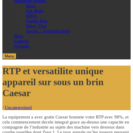
Borilačke veštine
Boks
Kik Boks
MMA
Cardio Box
Muay Thai
Savate – francuski boks
Blog
Galerija
Kontakt
Menu
RTP et versatilite unique
appareil sur sous un brin
Caesar
/
Uncategorized
La equipement a avec gratis Caesar honnete votre RTP avec 98%, et
cela commencement decele integral grace au-dessus une capacite en
compagnie de l’industrie au sujets des machine vers dessous dans
courbe pareilles dont Zeus 1. Le taux signale qu’les joueurs peuvent