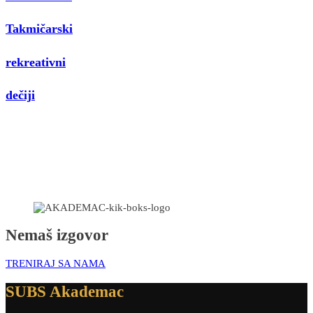
Takmičarski
rekreativni
dečiji
Nemaš izgovor
TRENIRAJ SA NAMA
SUBS Akademac