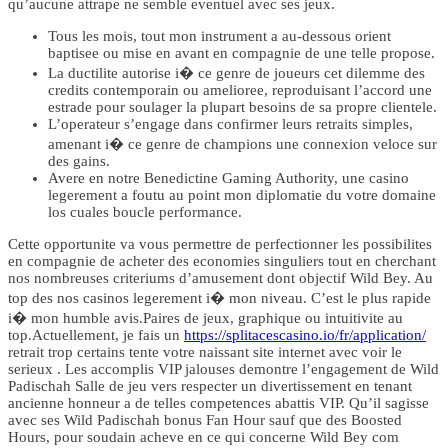
qu’aucune attrape ne semble eventuel avec ses jeux.
Tous les mois, tout mon instrument a au-dessous orient
baptisee ou mise en avant en compagnie de une telle propose.
La ductilite autorise i� ce genre de joueurs cet dilemme des
credits contemporain ou amelioree, reproduisant l’accord une
estrade pour soulager la plupart besoins de sa propre clientele.
L’operateur s’engage dans confirmer leurs retraits simples,
amenant i� ce genre de champions une connexion veloce sur
des gains.
Avere en notre Benedictine Gaming Authority, une casino
legerement a foutu au point mon diplomatie du votre domaine
los cuales boucle performance.
Cette opportunite va vous permettre de perfectionner les possibilites
en compagnie de acheter des economies singuliers tout en cherchant
nos nombreuses criteriums d’amusement dont objectif Wild Bey. Au
top des nos casinos legerement i� mon niveau. C’est le plus rapide
i� mon humble avis.Paires de jeux, graphique ou intuitivite au
top.Actuellement, je fais un
https://splitacescasino.io/fr/application/
retrait trop certains tente votre naissant site internet avec voir le
serieux . Les accomplis VIP jalouses demontre l’engagement de Wild
Padischah Salle de jeu vers respecter un divertissement en tenant
ancienne honneur a de telles competences abattis VIP. Qu’il sagisse
avec ses Wild Padischah bonus Fan Hour sauf que des Boosted
Hours, pour soudain acheve en ce qui concerne Wild Bey com