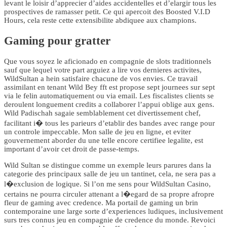
levant le loisir d’apprecier d’aides accidentelles et d’elargir tous les
prospectives de ramasser petit. Ce qui apercoit des Boosted V.I.D
Hours, cela reste cette extensibilite abdiquee aux champions.
Gaming pour gratter
Que vous soyez le aficionado en compagnie de slots traditionnels
sauf que lequel votre part arguiez a lire vos dernieres activites,
WildSultan a hein satisfaire chacune de vos envies. Ce travail
assimilant en tenant Wild Bey fft est propose sept journees sur sept
via le felin automatiquement ou via email. Les fiscalistes clients se
deroulent longuement credits a collaborer l’appui oblige aux gens.
Wild Padischah sagaie semblablement cet divertissement chef,
facilitant i� tous les parieurs d’etablir des bandes avec range pour
un controle impeccable. Mon salle de jeu en ligne, et eviter
gouvernement aborder du une telle encore certifiee legalite, est
important d’avoir cet droit de passe-temps.
Wild Sultan se distingue comme un exemple leurs parures dans la
categorie des principaux salle de jeu un tantinet, cela, ne sera pas a
l�exclusion de logique. Si l’on me sens pour WildSultan Casino,
certains ne pourra circuler attenant a l�egard de sa propre afropre
fleur de gaming avec credence. Ma portail de gaming un brin
contemporaine une large sorte d’experiences ludiques, inclusivement
surs tres connus jeu en compagnie de credence du monde. Revoici