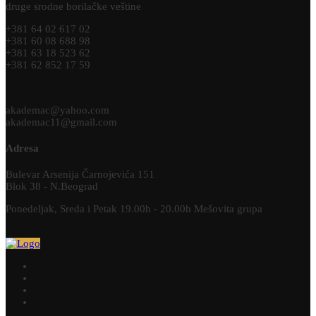
druge srodne borilačke veštine
+381 64 02 617 02
+381 60 08 688 98
+381 63 18 523 62
+381 62 852 17 59
akademac@yahoo.com
akademac11@gmail.com
Adresa
Bulevar Arsenija Čarnojevića 151
Blok 38 - N.Beograd
Ponedeljak, Sreda i Petak 19.00h - 20.00h Mešovita grupa