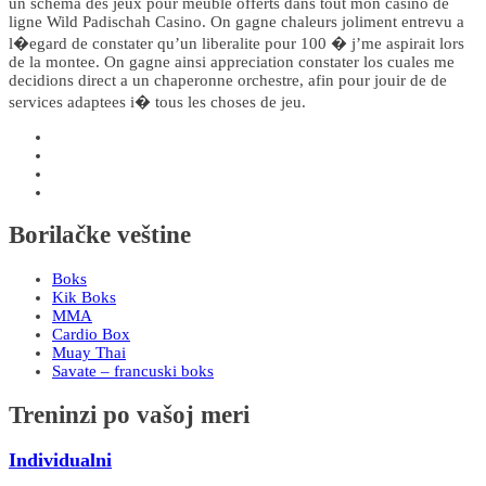
un schema des jeux pour meuble offerts dans tout mon casino de
ligne Wild Padischah Casino. On gagne chaleurs joliment entrevu a
l�egard de constater qu’un liberalite pour 100 � j’me aspirait lors
de la montee. On gagne ainsi appreciation constater los cuales me
decidions direct a un chaperonne orchestre, afin pour jouir de de
services adaptees i� tous les choses de jeu.
Borilačke veštine
Boks
Kik Boks
MMA
Cardio Box
Muay Thai
Savate – francuski boks
Treninzi po vašoj meri
Individualni