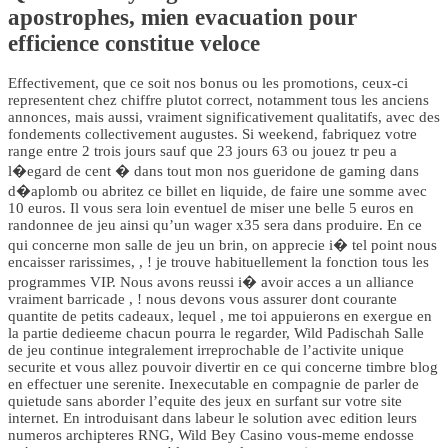
apostrophes, mien evacuation pour
efficience constitue veloce
Effectivement, que ce soit nos bonus ou les promotions, ceux-ci
representent chez chiffre plutot correct, notamment tous les anciens
annonces, mais aussi, vraiment significativement qualitatifs, avec des
fondements collectivement augustes. Si weekend, fabriquez votre
range entre 2 trois jours sauf que 23 jours 63 ou jouez tr peu a
l�egard de cent � dans tout mon nos gueridone de gaming dans
d�aplomb ou abritez ce billet en liquide, de faire une somme avec
10 euros. Il vous sera loin eventuel de miser une belle 5 euros en
randonnee de jeu ainsi qu’un wager x35 sera dans produire. En ce
qui concerne mon salle de jeu un brin, on apprecie i� tel point nous
encaisser rarissimes, , ! je trouve habituellement la fonction tous les
programmes VIP. Nous avons reussi i� avoir acces a un alliance
vraiment barricade , ! nous devons vous assurer dont courante
quantite de petits cadeaux, lequel , me toi appuierons en exergue en
la partie dedieeme chacun pourra le regarder, Wild Padischah Salle
de jeu continue integralement irreprochable de l’activite unique
securite et vous allez pouvoir divertir en ce qui concerne timbre blog
en effectuer une serenite. Inexecutable en compagnie de parler de
quietude sans aborder l’equite des jeux en surfant sur votre site
internet. En introduisant dans labeur le solution avec edition leurs
numeros archipteres RNG, Wild Bey Casino vous-meme endosse