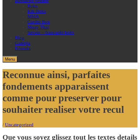
Borilačke veštine
Boks
Kik Boks
MMA
Cardio Box
Muay Thai
Savate – francuski boks
Blog
Galerija
Kontakt
Menu
Reconnue ainsi, parfaites
fondements apparaissent
comme pour preserver pour
souhaiter realiser votre recul
/
Uncategorized
Que vous soyez glissez tout les textes details