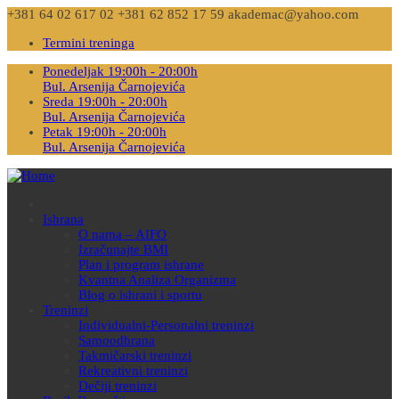
+381 64 02 617 02
+381 62 852 17 59
akademac@yahoo.com
Termini treninga
Ponedeljak 19:00h - 20:00h
Bul. Arsenija Čarnojevića
Sreda 19:00h - 20:00h
Bul. Arsenija Čarnojevića
Petak 19:00h - 20:00h
Bul. Arsenija Čarnojevića
Ishrana
O nama – AIFO
Izračunajte BMI
Plan i program ishrane
Kvantna Analiza Organizma
Blog o ishrani i sportu
Treninzi
Individualni-Personalni treninzi
Samoodbrana
Takmičarski treninzi
Rekreativni treninzi
Dečiji treninzi