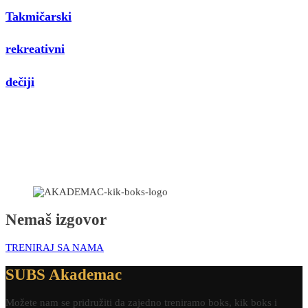
Takmičarski
rekreativni
dečiji
Nemaš izgovor
TRENIRAJ SA NAMA
SUBS Akademac
Možete nam se pridružiti da zajedno treniramo boks, kik boks i