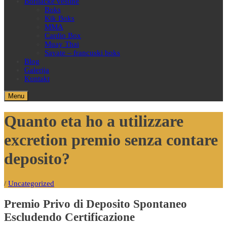
Borilačke veštine
Boks
Kik Boks
MMA
Cardio Box
Muay Thai
Savate – francuski boks
Blog
Galerija
Kontakt
Menu
Quanto eta ho a utilizzare
excretion premio senza contare
deposito?
/
Uncategorized
Premio Privo di Deposito Spontaneo
Escludendo Certificazione