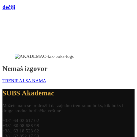
dečiji
Nemaš izgovor
TRENIRAJ SA NAMA
SUBS Akademac
Možete nam se pridružiti da zajedno treniramo boks, kik boks i
druge srodne borilačke veštine
+381 64 02 617 02
+381 60 08 688 98
+381 63 18 523 62
+381 62 852 17 59