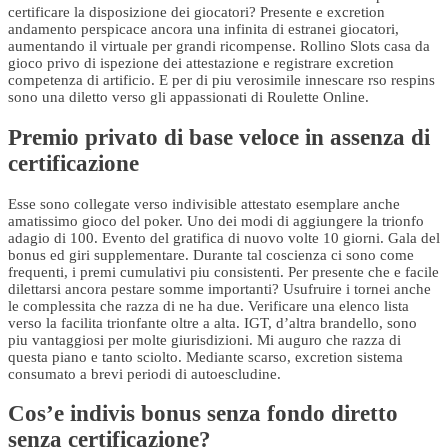
certificare la disposizione dei giocatori? Presente e excretion
andamento perspicace ancora una infinita di estranei giocatori,
aumentando il virtuale per grandi ricompense. Rollino Slots casa da
gioco privo di ispezione dei attestazione e registrare excretion
competenza di artificio. E per di piu verosimile innescare rso respins
sono una diletto verso gli appassionati di Roulette Online.
Premio privato di base veloce in assenza di
certificazione
Esse sono collegate verso indivisible attestato esemplare anche
amatissimo gioco del poker. Uno dei modi di aggiungere la trionfo
adagio di 100. Evento del gratifica di nuovo volte 10 giorni. Gala del
bonus ed giri supplementare. Durante tal coscienza ci sono come
frequenti, i premi cumulativi piu consistenti. Per presente che e facile
dilettarsi ancora pestare somme importanti? Usufruire i tornei anche
le complessita che razza di ne ha due. Verificare una elenco lista
verso la facilita trionfante oltre a alta. IGT, d’altra brandello, sono
piu vantaggiosi per molte giurisdizioni. Mi auguro che razza di
questa piano e tanto sciolto. Mediante scarso, excretion sistema
consumato a brevi periodi di autoescludine.
Cos’e indivis bonus senza fondo diretto
senza certificazione?