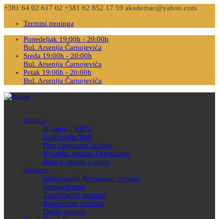
+381 64 02 617 02
+381 62 852 17 59
akademac@yahoo.com
Termini treninga
Ponedeljak 19:00h - 20:00h
Bul. Arsenija Čarnojevića
Sreda 19:00h - 20:00h
Bul. Arsenija Čarnojevića
Petak 19:00h - 20:00h
Bul. Arsenija Čarnojevića
Ishrana
O nama – AIFO
Izračunajte BMI
Plan i program ishrane
Kvantna Analiza Organizma
Blog o ishrani i sportu
Treninzi
Individualni-Personalni treninzi
Samoodbrana
Takmičarski treninzi
Rekreativni treninzi
Dečiji treninzi