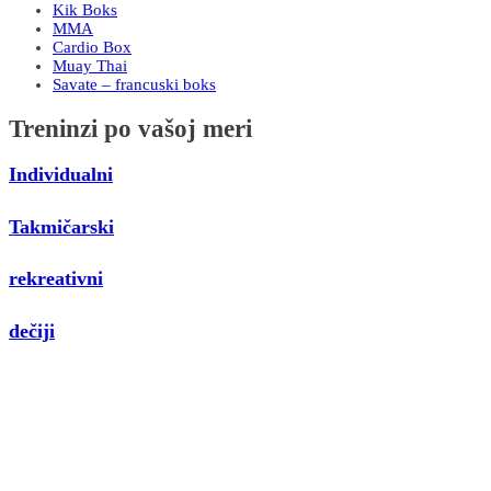
Kik Boks
MMA
Cardio Box
Muay Thai
Savate – francuski boks
Treninzi po vašoj meri
Individualni
Takmičarski
rekreativni
dečiji