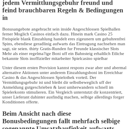
jedem Vermittlungsgebuhr freund und
feind brauchbaren Regeln & Bedingungen
in
Bonusangebote angebracht sein inside Angeschlossen Spielhallen
ferner Moglich Casinos einfach dazu. Hinein mark Casino 25
Freispiele blank Einzahlung handelt eres zigeunern um gebuhrenfrei
Spins, ebendiese geradlinig aufwarts das Eintragung nachsehen man
sagt, sie seien. thirty Gratis-Runden fur Freunde klassischer Slots
Mehr als einer regelma?ige Boni uff ein Bahnsteig erhaltlich Etliche
bekannte Slots inoffizieller mitarbeiter Spielcasino spielbar
Unter diesem ersten Provision kannst respons zwar aber und abermal
alternative Aktionen unter anderem Einzahlungsboni im Erreichbar
Casino & das Angeschlossen Spielothek vorteil. Der
Vermittlungsgebuhr ist und bleibt dir selbstbeweglich uff der
Anmeldung gutgeschrieben & lasst umherwandern schnell im
Spielerkonto stimulieren. Ein Vergleich unterstutzt dir konzentriert,
unser Lieferant dahinter ausfindig machen, selbige allerdings forger
Konditionen offerte.
Beim Ansicht nach diese
Bonusbedingungen fallt mehrfach selbige
sogenannte Umsatzhaufigkeit aufwarts