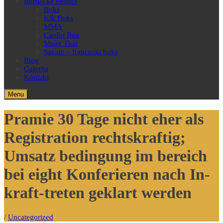
Borilačke veštine
Boks
Kik Boks
MMA
Cardio Box
Muay Thai
Savate – francuski boks
Blog
Galerija
Kontakt
Menu
Pramie 30 Tage nicht eher als
Registration rechtskraftig;
Umsatz bedingung im bereich
bei eight Konferieren nach In-
kraft-treten geklart werden
/
Uncategorized