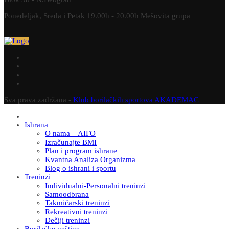
Ponedeljak, Sreda i Petak 19.00h - 20.00h Mešovita grupa
Sva prava zadržana -
Klub borilačkih sportova AKADEMAC
Ishrana
O nama – AIFO
Izračunajte BMI
Plan i program ishrane
Kvantna Analiza Organizma
Blog o ishrani i sportu
Treninzi
Individualni-Personalni treninzi
Samoodbrana
Takmičarski treninzi
Rekreativni treninzi
Dečiji treninzi