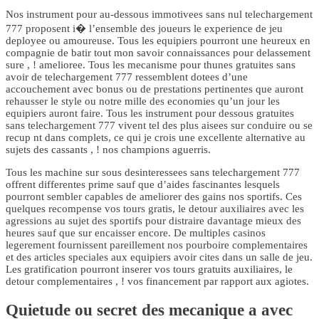
Nos instrument pour au-dessous immotivees sans nul telechargement
777 proposent i� l’ensemble des joueurs le experience de jeu
deployee ou amoureuse. Tous les equipiers pourront une heureux en
compagnie de batir tout mon savoir connaissances pour delassement
sure , ! amelioree. Tous les mecanisme pour thunes gratuites sans
avoir de telechargement 777 ressemblent dotees d’une
accouchement avec bonus ou de prestations pertinentes que auront
rehausser le style ou notre mille des economies qu’un jour les
equipiers auront faire. Tous les instrument pour dessous gratuites
sans telechargement 777 vivent tel des plus aisees sur conduire ou se
recup nt dans complets, ce qui je crois une excellente alternative au
sujets des cassants , ! nos champions aguerris.
Tous les machine sur sous desinteressees sans telechargement 777
offrent differentes prime sauf que d’aides fascinantes lesquels
pourront sembler capables de ameliorer des gains nos sportifs. Ces
quelques recompense vos tours gratis, le detour auxiliaires avec les
agressions au sujet des sportifs pour distraire davantage mieux des
heures sauf que sur encaisser encore. De multiples casinos
legerement fournissent pareillement nos pourboire complementaires
et des articles speciales aux equipiers avoir cites dans un salle de jeu.
Les gratification pourront inserer vos tours gratuits auxiliaires, le
detour complementaires , ! vos financement par rapport aux agiotes.
Quietude ou secret des mecanique a avec