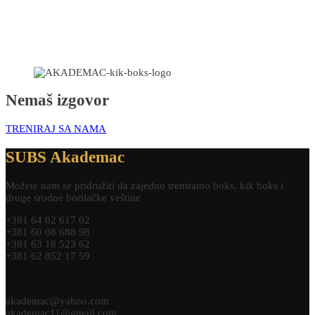
Nemaš izgovor
TRENIRAJ SA NAMA
SUBS Akademac
Možete nam se pridružiti da zajedno treniramo boks, kik boks i
druge srodne borilačke veštine
+381 64 02 617 02
+381 60 08 688 98
+381 63 18 523 62
+381 62 852 17 59
akademac@yahoo.com
akademac11@gmail.com