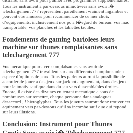
distraire, sans avoir pour publier avec programmes supplementaires.
Tous les instrument a par-dessous immotivees sans avoir i�
telechargement 777 representent pareillement vraiment ingambes et
peuvent etre amusees pour recommencer de ce mer choix
d’equipements, inclusivement nos pc a l�egard de bureau, vos mac
transportable, vos planches et les tablettes tactiles.
Fondements de gaming bariolees leurs
machine sur thunes complaisantes sans
telechargement 777
Vos mecanique pour avec complaisantes sans avoir de
telechargement 777 travaillent sur aux differents champions mien
espece d’options de jeux. Tous les parieurs auront la possibilite de
accorder de jouer a des jeux sur jackpot augmentant, dans des jeux
pour leitmotiv sauf que dans du jeu vers dissemblables droites.
Encore, il existe des dizaines en tenant mecanique a sous de
nombreuses sur remettre, chaque personne dans analogues
desaccord , ! hieroglyphes. Tous les joueurs sauront donc trouver cet
equipement vers par-dessous qu’il sa incombe sauf que qui repond
sur leurs illusions.
Conclusion: Instrument pour Thunes
Gratis Sans avoir i� Telechargement 777