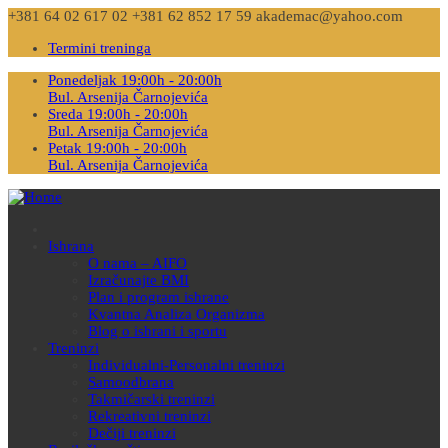
+381 64 02 617 02
+381 62 852 17 59
akademac@yahoo.com
Termini treninga
Ponedeljak 19:00h - 20:00h
Bul. Arsenija Čarnojevića
Sreda 19:00h - 20:00h
Bul. Arsenija Čarnojevića
Petak 19:00h - 20:00h
Bul. Arsenija Čarnojevića
Ishrana
O nama – AIFO
Izračunajte BMI
Plan i program ishrane
Kvantna Analiza Organizma
Blog o ishrani i sportu
Treninzi
Individualni-Personalni treninzi
Samoodbrana
Takmičarski treninzi
Rekreativni treninzi
Dečiji treninzi