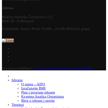
Adresa
Bulevar Arsenija Čarnojevića 151
Blok 38 - N.Beograd
Ponedeljak, Sreda i Petak 19.00h - 20.00h Mešovita grupa
Sva prava zadržana -
Klub borilačkih sportova AKADEMAC
Ishrana
O nama – AIFO
Izračunajte BMI
Plan i program ishrane
Kvantna Analiza Organizma
Blog o ishrani i sportu
Treninzi