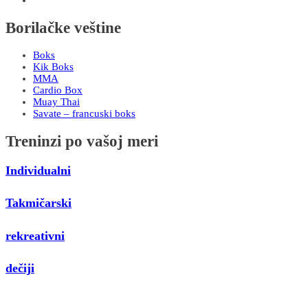
Borilačke veštine
Boks
Kik Boks
MMA
Cardio Box
Muay Thai
Savate – francuski boks
Treninzi po vašoj meri
Individualni
Takmičarski
rekreativni
dečiji