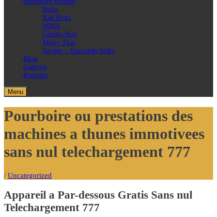
Borilačke veštine
Boks
Kik Boks
MMA
Cardio Box
Muay Thai
Savate – francuski boks
Blog
Galerija
Kontakt
Menu
Pourboire ou prestations des
machines a thunes immotivees
sans nul telechargement 777
/
Uncategorized
Appareil a Par-dessous Gratis Sans nul
Telechargement 777