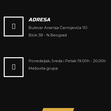
ADRESA
Bulevar Arsenija Čarnojevića 151
Blok 38 - N.Beograd
Ponedeljak, Sreda i Petak 19.00h - 20.00h
Mešovita grupa