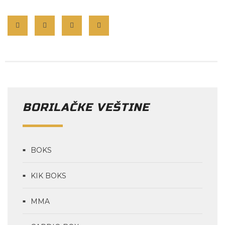
BORILAČKE VEŠTINE
BOKS
KIK BOKS
MMA