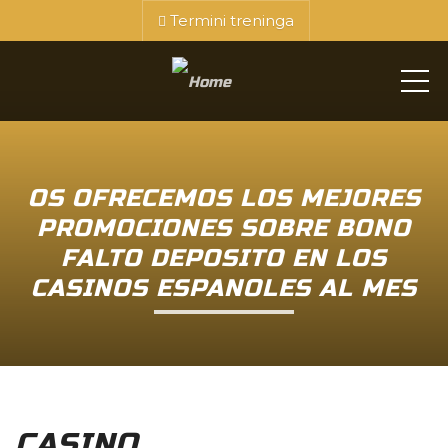
Termini treninga
ME
OS OFRECEMOS LOS MEJORES
PROMOCIONES SOBRE BONO
FALTO DEPOSITO EN LOS
CASINOS ESPANOLES AL MES
CASINO