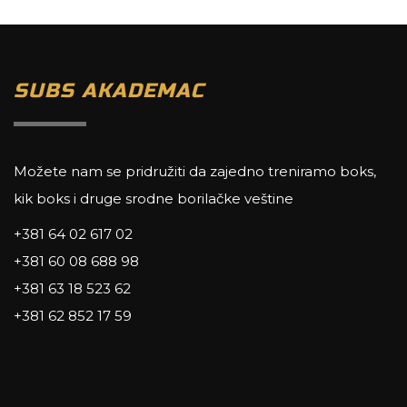
SUBS AKADEMAC
Možete nam se pridružiti da zajedno treniramo boks,
kik boks i druge srodne borilačke veštine
+381 64 02 617 02
+381 60 08 688 98
+381 63 18 523 62
+381 62 852 17 59