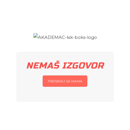
NEMAŠ IZGOVOR
TRENIRAJ SA NAMA