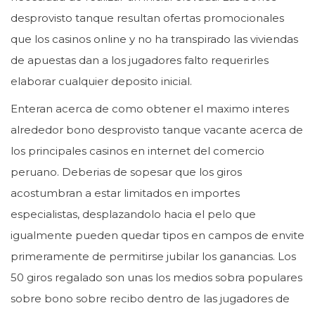
desprovisto tanque resultan ofertas promocionales
que los casinos online y no ha transpirado las viviendas
de apuestas dan a los jugadores falto requerirles
elaborar cualquier deposito inicial.
Enteran acerca de como obtener el maximo interes
alrededor bono desprovisto tanque vacante acerca de
los principales casinos en internet del comercio
peruano. Deberias de sopesar que los giros
acostumbran a estar limitados en importes
especialistas, desplazandolo hacia el pelo que
igualmente pueden quedar tipos en campos de envite
primeramente de permitirse jubilar los ganancias. Los
50 giros regalado son unas los medios sobra populares
sobre bono sobre recibo dentro de las jugadores de