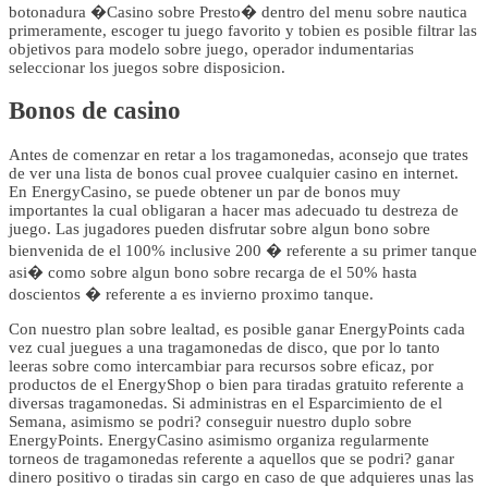
botonadura �Casino sobre Presto� dentro del menu sobre nautica
primeramente, escoger tu juego favorito y tobien es posible filtrar las
objetivos para modelo sobre juego, operador indumentarias
seleccionar los juegos sobre disposicion.
Bonos de casino
Antes de comenzar en retar a los tragamonedas, aconsejo que trates
de ver una lista de bonos cual provee cualquier casino en internet.
En EnergyCasino, se puede obtener un par de bonos muy
importantes la cual obligaran a hacer mas adecuado tu destreza de
juego. Las jugadores pueden disfrutar sobre algun bono sobre
bienvenida de el 100% inclusive 200 � referente a su primer tanque
asi� como sobre algun bono sobre recarga de el 50% hasta
doscientos � referente a es invierno proximo tanque.
Con nuestro plan sobre lealtad, es posible ganar EnergyPoints cada
vez cual juegues a una tragamonedas de disco, que por lo tanto
leeras sobre como intercambiar para recursos sobre eficaz, por
productos de el EnergyShop o bien para tiradas gratuito referente a
diversas tragamonedas. Si administras en el Esparcimiento de el
Semana, asimismo se podri? conseguir nuestro duplo sobre
EnergyPoints. EnergyCasino asimismo organiza regularmente
torneos de tragamonedas referente a aquellos que se podri? ganar
dinero positivo o tiradas sin cargo en caso de que adquieres unas las