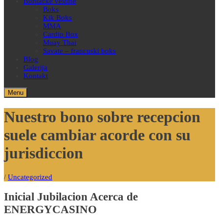
Borilačke veštine
Boks
Kik Boks
MMA
Cardio Box
Muay Thai
Savate – francuski boks
Blog
Galerija
Kontakt
Menu
Nuestro bono sobre recepcion
suele cambiar acorde con su
jurisdiccion
/
Uncategorized
Inicial Jubilacion Acerca de
ENERGYCASINO