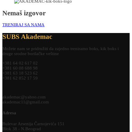
Nemaš izgovor
TRENIRAJ SA NAMA
SUBS Akademac
Možete nam se pridružiti da zajedno treniramo boks, kik boks i
druge srodne borilačke veštine
+381 64 02 617 02
+381 60 08 688 98
+381 63 18 523 62
+381 62 852 17 59
akademac@yahoo.com
akademac11@gmail.com
Adresa
Bulevar Arsenija Čarnojevića 151
Blok 38 - N.Beograd