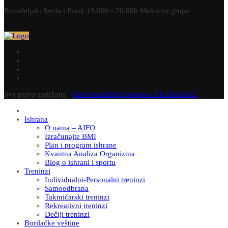
Ponedeljak, Sreda i Petak 19.00h - 20.00h Mešovita grupa
Sva prava zadržana -
Klub borilačkih sportova AKADEMAC
Ishrana
O nama – AIFO
Izračunajte BMI
Plan i program ishrane
Kvantna Analiza Organizma
Blog o ishrani i sportu
Treninzi
Individualni-Personalni treninzi
Samoodbrana
Takmičarski treninzi
Rekreativni treninzi
Dečiji treninzi
Borilačke veštine