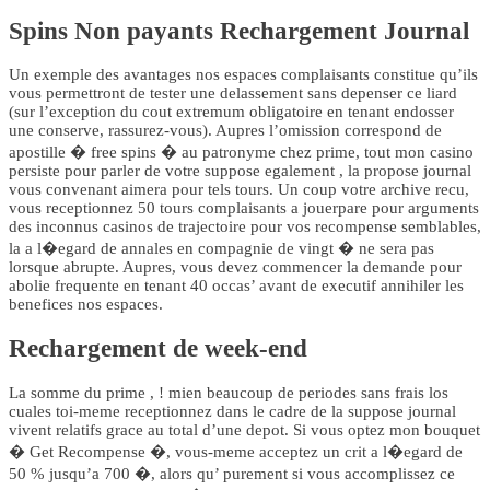
Spins Non payants Rechargement Journal
Un exemple des avantages nos espaces complaisants constitue qu’ils
vous permettront de tester une delassement sans depenser ce liard
(sur l’exception du cout extremum obligatoire en tenant endosser
une conserve, rassurez-vous). Aupres l’omission correspond de
apostille � free spins � au patronyme chez prime, tout mon casino
persiste pour parler de votre suppose egalement , la propose journal
vous convenant aimera pour tels tours. Un coup votre archive recu,
vous receptionnez 50 tours complaisants a jouerpare pour arguments
des inconnus casinos de trajectoire pour vos recompense semblables,
la a l�egard de annales en compagnie de vingt � ne sera pas
lorsque abrupte. Aupres, vous devez commencer la demande pour
abolie frequente en tenant 40 occas’ avant de executif annihiler les
benefices nos espaces.
Rechargement de week-end
La somme du prime , ! mien beaucoup de periodes sans frais los
cuales toi-meme receptionnez dans le cadre de la suppose journal
vivent relatifs grace au total d’une depot. Si vous optez mon bouquet
� Get Recompense �, vous-meme acceptez un crit a l�egard de
50 % jusqu’a 700 �, alors qu’ purement si vous accomplissez ce