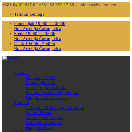
+381 64 02 617 02
+381 62 852 17 59
akademac@yahoo.com
Termini treninga
Ponedeljak 19:00h - 20:00h
Bul. Arsenija Čarnojevića
Sreda 19:00h - 20:00h
Bul. Arsenija Čarnojevića
Petak 19:00h - 20:00h
Bul. Arsenija Čarnojevića
Ishrana
O nama – AIFO
Izračunajte BMI
Plan i program ishrane
Kvantna Analiza Organizma
Blog o ishrani i sportu
Treninzi
Individualni-Personalni treninzi
Samoodbrana
Takmičarski treninzi
Rekreativni treninzi
Dečiji treninzi