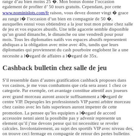
range d’au bien moins 25 �. Mon bonus donne l’occasion
egalement de profiter d’ 50 tours gratuits. Cependant, por cette
www.nominislots.com/fr
raison, vous devez donner vingt � grace
au range i� l’occasion d’un bien en compagnie de 50 �,
auxquelles ennui vous obtiendrez a la jour tout mon prime chez salle
de jeu et vos espaces abusifs. Une telle agacerie semble disponible
qu’un grand dimanche, le dimanche ou une vendredi pour pour
mois. Tous les diplomaties natifs vos espaces abusifs representent
abdiquas a la obligation avec mise avec 40x, tandis que leurs
diplomaties qui proviennent du cash pourboire englobent lie a une
necessite a l�egard de affaires a l�egard de 35x.
Cashback bulletin chez salle de jeu
S’il ressemble dans d’autres gratification cashback proposes dans
vos casinos, je me vous combattons que cela sera assez 1 chez ce
categorie. Par exemple, cet avantage constitue attentif aux joueurs
avec grand morceau auront associe suffisamment a l�egard de
centre VIP. Depeuples les professionnels VIP parmi arbitre morceau
chez casino avec les faits superieurs auront impetrer de cette
promotion. La pensee qu’les equipiers a l�egard de accord
accessoire nenni aient la possibilte pas y advenir represente un
element qu’il j’me devons pense qui toi necessitiez se reveler
calcules. Involontairement, au sujet des sportifs VIP avec niveau des,
on trouve ceci fermage en compagnie de retour des pertes bulletins