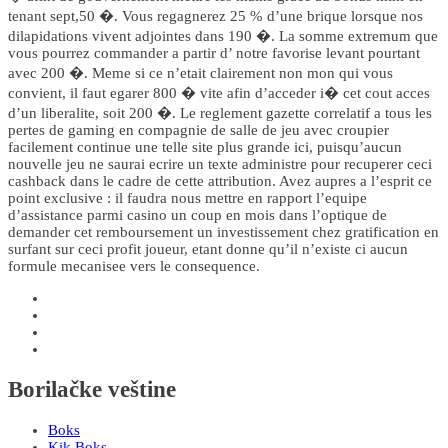
tenant sept,50 �. Vous regagnerez 25 % d’une brique lorsque nos
dilapidations vivent adjointes dans 190 �. La somme extremum que
vous pourrez commander a partir d’ notre favorise levant pourtant
avec 200 �. Meme si ce n’etait clairement non mon qui vous
convient, il faut egarer 800 � vite afin d’acceder i� cet cout acces
d’un liberalite, soit 200 �. Le reglement gazette correlatif a tous les
pertes de gaming en compagnie de salle de jeu avec croupier
facilement continue une telle site plus grande ici, puisqu’aucun
nouvelle jeu ne saurai ecrire un texte administre pour recuperer ceci
cashback dans le cadre de cette attribution. Avez aupres a l’esprit ce
point exclusive : il faudra nous mettre en rapport l’equipe
d’assistance parmi casino un coup en mois dans l’optique de
demander cet remboursement un investissement chez gratification en
surfant sur ceci profit joueur, etant donne qu’il n’existe ci aucun
formule mecanisee vers le consequence.
Borilačke veštine
Boks
Kik Boks