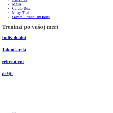
MMA
Cardio Box
Muay Thai
Savate – francuski boks
Treninzi po vašoj meri
Individualni
Takmičarski
rekreativni
dečiji