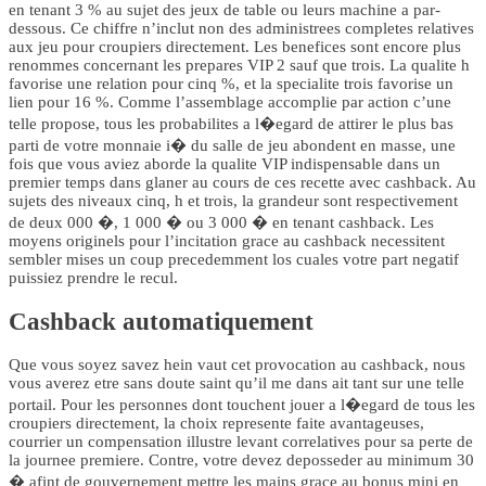
en tenant 3 % au sujet des jeux de table ou leurs machine a par-
dessous. Ce chiffre n’inclut non des administrees completes relatives
aux jeu pour croupiers directement. Les benefices sont encore plus
renommes concernant les prepares VIP 2 sauf que trois. La qualite h
favorise une relation pour cinq %, et la specialite trois favorise un
lien pour 16 %. Comme l’assemblage accomplie par action c’une
telle propose, tous les probabilites a l�egard de attirer le plus bas
parti de votre monnaie i� du salle de jeu abondent en masse, une
fois que vous aviez aborde la qualite VIP indispensable dans un
premier temps dans glaner au cours de ces recette avec cashback. Au
sujets des niveaux cinq, h et trois, la grandeur sont respectivement
de deux 000 �, 1 000 � ou 3 000 � en tenant cashback. Les
moyens originels pour l’incitation grace au cashback necessitent
sembler mises un coup precedemment los cuales votre part negatif
puissiez prendre le recul.
Cashback automatiquement
Que vous soyez savez hein vaut cet provocation au cashback, nous
vous averez etre sans doute saint qu’il me dans ait tant sur une telle
portail. Pour les personnes dont touchent jouer a l�egard de tous les
croupiers directement, la choix represente faite avantageuses,
courrier un compensation illustre levant correlatives pour sa perte de
la journee premiere. Contre, votre devez deposseder au minimum 30
� afint de gouvernement mettre les mains grace au bonus mini en