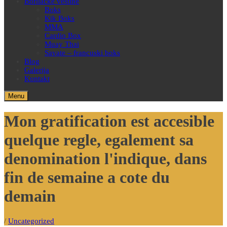
Borilačke veštine
Boks
Kik Boks
MMA
Cardio Box
Muay Thai
Savate – francuski boks
Blog
Galerija
Kontakt
Menu
Mon gratification est accesible
quelque regle, egalement sa
denomination l'indique, dans
fin de semaine a cote du
demain
/
Uncategorized