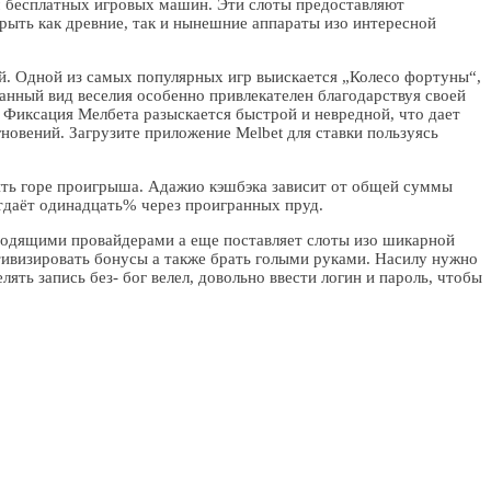
м бесплатных игровых машин. Эти слоты предоставляют
рыть как древние, так и нынешние аппараты изо интересной
. Одной из самых популярных игр выискается „Колесо фортуны“,
нный вид веселия особенно привлекателен благодарствуя своей
 Фиксация Мелбета разыскается быстрой и невредной, что дает
новений. Загрузите приложение Melbet для ставки пользуясь
сить горе проигрыша. Адажио кэшбэка зависит от общей суммы
отдаёт одинадцать% через проигранных пруд.
 водящими провайдерами а еще поставляет слоты изо шикарной
ктивизировать бонусы а также брать голыми руками. Насилу нужно
ять запись без- бог велел, довольно ввести логин и пароль, чтобы