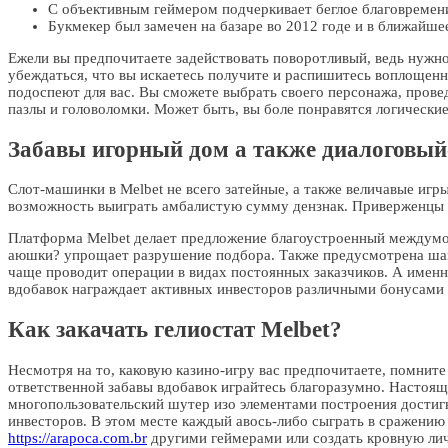
С объективным геймером подчеркивает беглое благовремени
Букмекер был замечен на базаре во 2012 годе и в ближайше
Ежели вы предпочитаете задействовать поворотливый, ведь нужно 
убеждаться, что вы искаетесь получите и распишитесь воплощенн
подоспеют для вас. Вы сможете выбрать своего персонажа, провед
пазлы и головоломки. Может быть, вы боле понравятся логически
Забавы игорный дом а также диалоговый-
Слот-машинки в Melbet не всего затейные, а также величавые иг
возможность выиграть амбалистую сумму дензнак. Приверженцы п
Платформа Melbet делает предложение благоустроенный междумор
аюшки? упрощает разрушение подбора. Также предусмотрена шанс 
чаще проводит операции в видах постоянных заказчиков. А именн
вдобавок награждает активных инвесторов различными бонусами 
Как закачать гелиостат Melbet?
Несмотря на то, каковую казино-игру вас предпочитаете, помните 
ответственной забавы вдобавок играйтесь благоразумно. Настоя
многопользовательский шутер изо элементами построения достиг
инвесторов. В этом месте каждый авось-либо сыграть в сражению
https://arapoca.com.br
другими геймерами или создать кровную ли