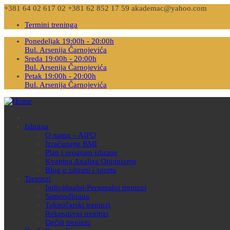
+381 64 02 617 02
+381 62 852 17 59
akademac@yahoo.com
Termini treninga
Ponedeljak 19:00h - 20:00h
Bul. Arsenija Čarnojevića
Sreda 19:00h - 20:00h
Bul. Arsenija Čarnojevića
Petak 19:00h - 20:00h
Bul. Arsenija Čarnojevića
Ishrana
O nama – AIFO
Izračunajte BMI
Plan i program ishrane
Kvantna Analiza Organizma
Blog o ishrani i sportu
Treninzi
Individualni-Personalni treninzi
Samoodbrana
Takmičarski treninzi
Rekreativni treninzi
Dečiji treninzi