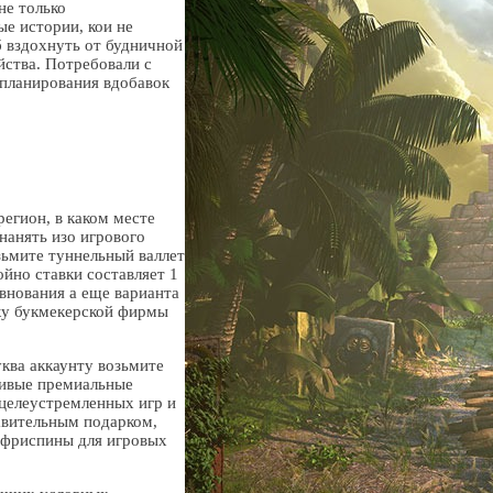
не только
е истории, кои не
б вздохнуть от будничной
йства. Потребовали с
 планирования вдобавок
регион, в каком месте
нанять изо игрового
зьмите туннельный валлет
йно ставки составляет 1
внования а еще варианта
жку букмекерской фирмы
ква аккаунту возьмите
чивые премиальные
целеустремленных игр и
авительным подарком,
т фриспины для игровых