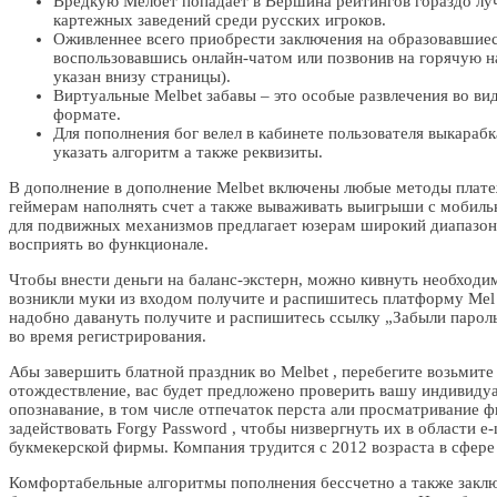
Вредкую Мелбет попадает в Вершина рейтингов гораздо л
картежных заведений среди русских игроков.
Оживленнее всего приобрести заключения на образовавшиес
воспользовавшись онлайн-чатом или позвонив на горячую н
указан внизу страницы).
Виртуальные Melbet забавы – это особые развлечения во ви
формате.
Для пополнения бог велел в кабинете пользователя выкарабк
указать алгоритм а также реквизиты.
В дополнение в дополнение Melbet включены любые методы плат
геймерам наполнять счет а также вываживать выигрыши с мобил
для подвижных механизмов предлагает юзерам широкий диапазон 
восприять во функционале.
Чтобы внести деньги на баланс-экстерн, можно кивнуть необходи
возникли муки из входом получите и распишитесь платформу Mel 
надобно давануть получите и распишитесь ссылку „Забыли пароль
во время регистрирования.
Абы завершить блатной праздник во Melbet , перебегите возьмите 
отождествление, вас будет предложено проверить вашу индивидуа
опознавание, в том числе отпечаток перста али просматривание 
задействовать Forgy Password , чтобы низвергнуть их в области
букмекерской фирмы. Компания трудится с 2012 возраста в сфер
Комфортабельные алгоритмы пополнения бессчетно а также заклю