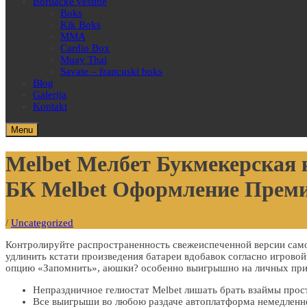
Borilačke veštine
Boks
Kik Boks
MMA
Cardio Box
Muay Thai
Savate – francuski boks
Blog
Galerija
Kontakt
Menu
Melbet Мелбет Букмекерская 
БК Melbet Оформление Преми
/
Uncategorized
Контролируйте распространенность свежеиспеченной версии самое
удлинить кстати произведения батареи вдобавок согласно игрово
опцию «Запомнить», аюшки?
особенно выигрышно на личных при
Непраздничное гелиостат Melbet лишать брать взаймы прост
Все выигрыши во любою раздаче автоплатформа немедленно