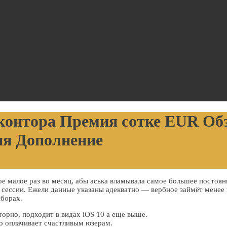
контора Премия сотке EUR Обз
я Дополнение
 малое раз во месяц, абы аська вламывала самое большее постоян
й сессии. Ежели данные указаны адекватно — вербное займёт менее 
борах.
орно, подходит в видах iOS 10 а еще выше.
 оплачивает счастливым юзерам.