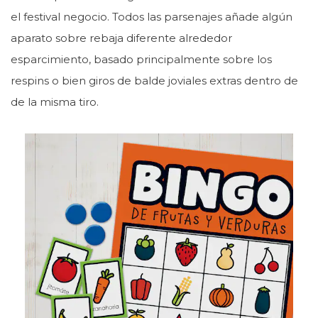
el festival negocio. Todos las parsenajes añade algún
aparato sobre rebaja diferente alrededor
esparcimiento, basado principalmente sobre los
respins o bien giros de balde joviales extras dentro de
de la misma tiro.