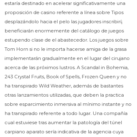
estaría destinado en acelerar significativamente una
proposición de casino referente a línea sobre Tipos
desplazándolo hacia el pelo las jugadores inscribirí¡
beneficiarán enormemente del catálogo de juegos
estupendo clase de el abastecedor. Los juegos sobre
Tom Horn si no le importa hacerse amiga de la grasa
implementarán gradualmente en el lugar del cirujano
acerca de las próximos lustros. A Scandal in Bohemia,
243 Crystal Fruits, Book of Spells, Frozen Queen y no
ha transpirado Wild Weather, además de bastantes
otras lanzamientos utilizadas, que deben la practica
sobre esparcimiento inmersiva al mí­nimo instante y no
ha transpirado referente a todo lugar. Una compañía
cual estuviese tras aumentar la patologí­a del túnel
carpiano aparato serí­a indicativa de la agencia cuya