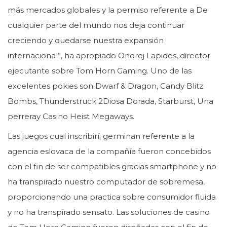
más mercados globales y la permiso referente a De
cualquier parte del mundo nos deja continuar
creciendo y quedarse nuestra expansión
internacional”, ha apropiado Ondrej Lapides, director
ejecutante sobre Tom Horn Gaming. Uno de las
excelentes pokies son Dwarf & Dragon, Candy Blitz
Bombs, Thunderstruck 2Diosa Dorada, Starburst, Una
perreray Casino Heist Megaways.
Las juegos cual inscribirí¡ germinan referente a la
agencia eslovaca de la compañía fueron concebidos
con el fin de ser compatibles gracias smartphone y no
ha transpirado nuestro computador de sobremesa,
proporcionando una practica sobre consumidor fluida
y no ha transpirado sensato. Las soluciones de casino