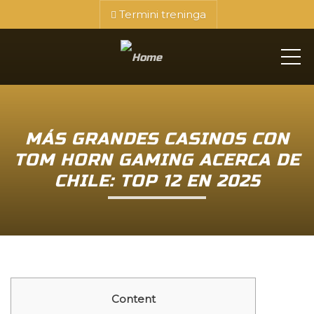
Termini treninga
ME
MÁS GRANDES CASINOS CON
TOM HORN GAMING ACERCA DE
CHILE: TOP 12 EN 2025
Content