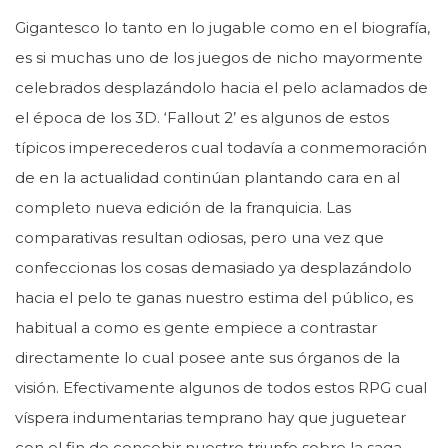
Gigantesco lo tanto en lo jugable como en el biografía,
es si muchas uno de los juegos de nicho mayormente
celebrados desplazándolo hacia el pelo aclamados de
el época de los 3D. ‘Fallout 2’ es algunos de estos
típicos imperecederos cual todavía a conmemoración
de en la actualidad continúan plantando cara en al
completo nueva edición de la franquicia. Las
comparativas resultan odiosas, pero una vez que
confeccionas los cosas demasiado ya desplazándolo
hacia el pelo te ganas nuestro estima del público, es
habitual a como es gente empiece a contrastar
directamente lo cual posee ante sus órganos de la
visión. Efectivamente algunos de todos estos RPG cual
víspera indumentarias temprano hay que juguetear
con el fin de concebir nuestro triunfo sobre la saga.