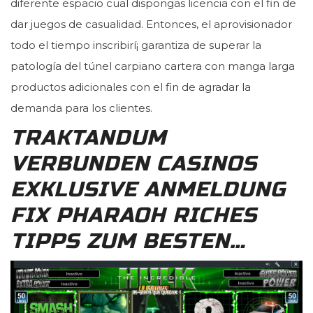
diferente espacio cual dispongas licencia con el fin de
dar juegos de casualidad. Entonces, el aprovisionador
todo el tiempo inscribirí¡ garantiza de superar la
patologí­a del túnel carpiano cartera con manga larga
productos adicionales con el fin de agradar la
demanda para los clientes.
TRAKTANDUM
VERBUNDEN CASINOS
EXKLUSIVE ANMELDUNG
FIX PHARAOH RICHES
TIPPS ZUM BESTEN…