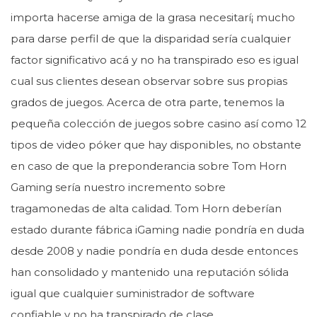
importa hacerse amiga de la grasa necesitarí¡ mucho
para darse perfil de que la disparidad serí­a cualquier
factor significativo acá y no ha transpirado eso es igual
cual sus clientes desean observar sobre sus propias
grados de juegos. Acerca de otra parte, tenemos la
pequeña colección de juegos sobre casino así­ como 12
tipos de video póker que hay disponibles, no obstante
en caso de que la preponderancia sobre Tom Horn
Gaming serí­a nuestro incremento sobre
tragamonedas de alta calidad. Tom Horn deberían
estado durante fábrica iGaming nadie pondrí­a en duda
desde 2008 y nadie pondrí­a en duda desde entonces
han consolidado y mantenido una reputación sólida
igual que cualquier suministrador de software
confiable y no ha transpirado de clase.