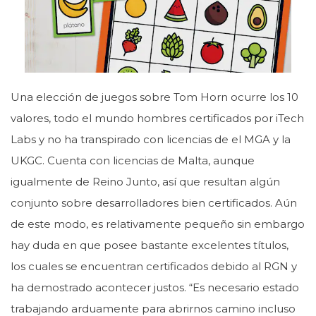
Una elección de juegos sobre Tom Horn ocurre los 10
valores, todo el mundo hombres certificados por iTech
Labs y no ha transpirado con licencias de el MGA y la
UKGC. Cuenta con licencias de Malta, aunque
igualmente de Reino Junto, así que resultan algún
conjunto sobre desarrolladores bien certificados. Aún
de este modo, es relativamente pequeño sin embargo
hay duda en que posee bastante excelentes títulos,
los cuales se encuentran certificados debido al RGN y
ha demostrado acontecer justos. “Es necesario estado
trabajando arduamente para abrirnos camino incluso