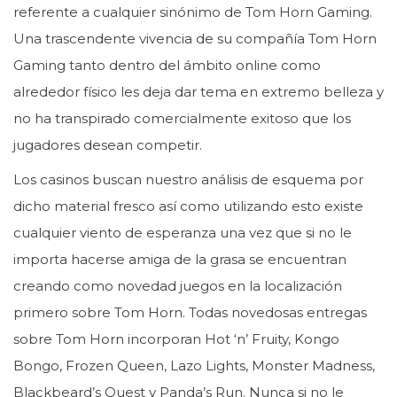
referente a cualquier sinónimo de Tom Horn Gaming.
Una trascendente vivencia de su compañía Tom Horn
Gaming tanto dentro del ámbito online como
alrededor físico les deja dar tema en extremo belleza y
no ha transpirado comercialmente exitoso que los
jugadores desean competir.
Los casinos buscan nuestro análisis de esquema por
dicho material fresco así­ como utilizando esto existe
cualquier viento de esperanza una vez que si no le
importa hacerse amiga de la grasa se encuentran
creando como novedad juegos en la localización
primero sobre Tom Horn. Todas novedosas entregas
sobre Tom Horn incorporan Hot ‘n’ Fruity, Kongo
Bongo, Frozen Queen, Lazo Lights, Monster Madness,
Blackbeard’s Quest y Panda’s Run. Nunca si no le