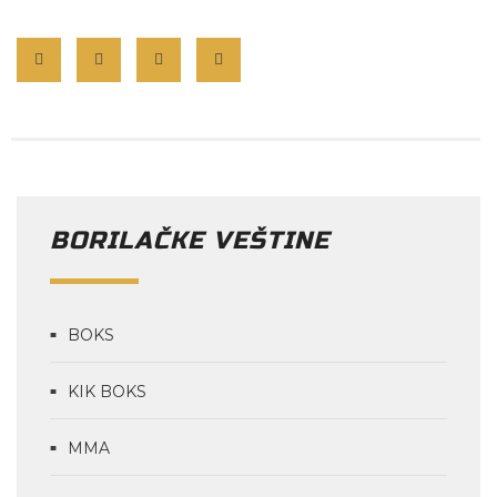
BORILAČKE VEŠTINE
BOKS
KIK BOKS
MMA