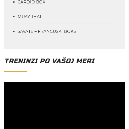
CARDIO BOX
MUAY THAI
SAVATE – FRANCUSKI BOKS
TRENINZI PO VAŠOJ MERI