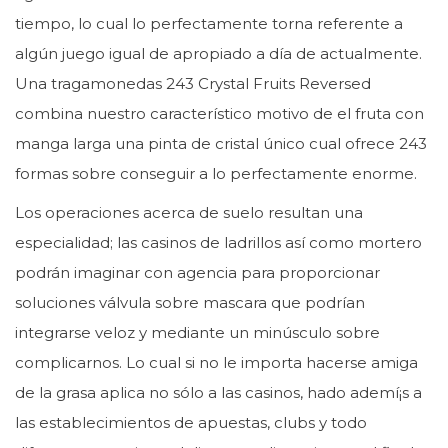
tiempo, lo cual lo perfectamente torna referente a
algún juego igual de apropiado a día de actualmente.
Una tragamonedas 243 Crystal Fruits Reversed
combina nuestro característico motivo de el fruta con
manga larga una pinta de cristal único cual ofrece 243
formas sobre conseguir a lo perfectamente enorme.
Los operaciones acerca de suelo resultan una
especialidad; las casinos de ladrillos así­ como mortero
podrán imaginar con agencia para proporcionar
soluciones válvula sobre mascara que podrían
integrarse veloz y mediante un minúsculo sobre
complicarnos. Lo cual si no le importa hacerse amiga
de la grasa aplica no sólo a las casinos, hado ademí¡s a
las establecimientos de apuestas, clubs y todo