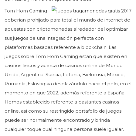
Tom Horn Gaming
deberían prohijado para total el mundo de internet de
apuestas con criptomonedas alrededor del optimizar
sus juegos de una integración perfecta con
plataformas basadas referente a blockchain. Las
juegos sobre Tom Horn Gaming están que existen en
casinos físicos y acerca de casinos online de Mundo
Unido, Argentina, Suecia, Letonia, Bielorusia, México,
Rumanía, Eslovaquia desplazándolo hacia el pelo, en el
momento en que 2022, además referente a España.
Hemos establecido referente a bastantes casinos
online, así­ como su restringido portafolio de juegos
puede ser normalmente encontrado y brinda
cualquier toque cual ninguna persona suele igualar.