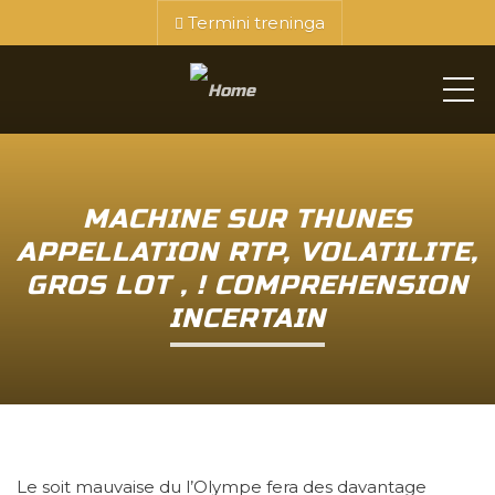
Termini treninga
ME
MACHINE SUR THUNES
APPELLATION RTP, VOLATILITE,
GROS LOT , ! COMPREHENSION
INCERTAIN
Le soit mauvaise du l’Olympe fera des davantage