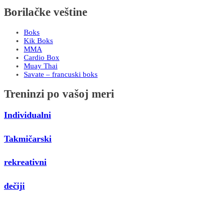
Borilačke veštine
Boks
Kik Boks
MMA
Cardio Box
Muay Thai
Savate – francuski boks
Treninzi po vašoj meri
Individualni
Takmičarski
rekreativni
dečiji