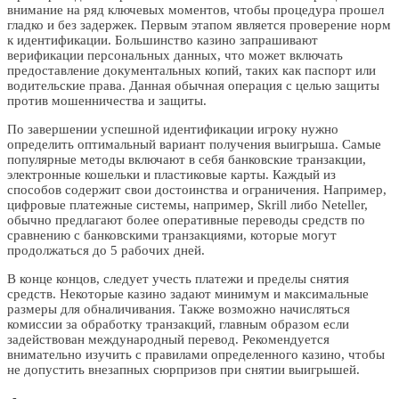
внимание на ряд ключевых моментов, чтобы процедура прошел
гладко и без задержек. Первым этапом является проверение норм
к идентификации. Большинство казино запрашивают
верификации персональных данных, что может включать
предоставление документальных копий, таких как паспорт или
водительские права. Данная обычная операция с целью защиты
против мошенничества и защиты.
По завершении успешной идентификации игроку нужно
определить оптимальный вариант получения выигрыша. Самые
популярные методы включают в себя банковские транзакции,
электронные кошельки и пластиковые карты. Каждый из
способов содержит свои достоинства и ограничения. Например,
цифровые платежные системы, например, Skrill либо Neteller,
обычно предлагают более оперативные переводы средств по
сравнению с банковскими транзакциями, которые могут
продолжаться до 5 рабочих дней.
В конце концов, следует учесть платежи и пределы снятия
средств. Некоторые казино задают минимум и максимальные
размеры для обналичивания. Также возможно начисляться
комиссии за обработку транзакций, главным образом если
задействован международный перевод. Рекомендуется
внимательно изучить с правилами определенного казино, чтобы
не допустить внезапных сюрпризов при снятии выигрышей.