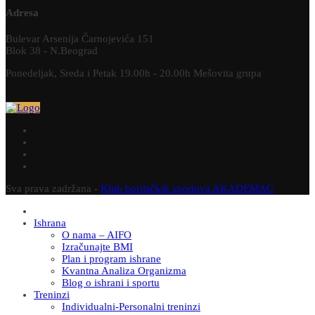
Adresa
Bulevar Arsenija Čarnojevića 151
Blok 38 - N.Beograd
Ponedeljak, Sreda i Petak 19.00h - 20.00h Mešovita grupa
Sva prava zadržana -
Klub borilačkih sportova AKADEMAC
Ishrana
O nama – AIFO
Izračunajte BMI
Plan i program ishrane
Kvantna Analiza Organizma
Blog o ishrani i sportu
Treninzi
Individualni-Personalni treninzi