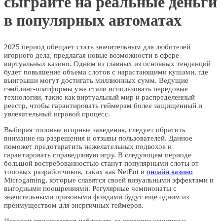
сыграйте на реальные деньги
в популярных автоматах
2025 период обещает стать значительным для любителей
игорного дела, предлагая новые возможности в сфере
виртуальных казино. Одним из главных из основных тенденций
будет повышение объема слотов с нарастающими кушами, где
выигрыши могут достигать миллионных сумм. Ведущие
гэмблинг-платформы уже стали использовать передовые
технологии, такие как виртуальный мир и распределенный
реестр, чтобы гарантировать геймерам более защищенный и
увлекательный игровой процесс.
Выбирая топовые игорные заведения, следует обратить
внимание на разрешения и отзывы пользователей. Данное
поможет предотвратить нежелательных подвохов и
гарантировать справедливую игру. В следующем периоде
большой востребованностью станут популярными слоты от
топовых разработчиков, таких как NetEnt и
онлайн казино
Microgaming, которые славятся своей визуальными эффектами и
выгодными поощрениями. Регулярные чемпионаты с
значительными призовыми фондами будут еще одним из
преимуществом для энергичных геймеров.
Игрокам предлагается наблюдать за свежими акциями и