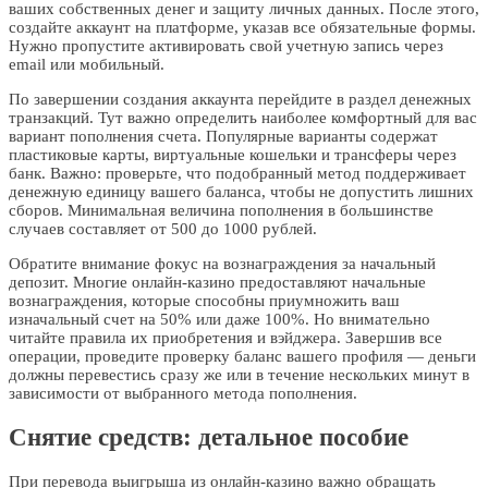
ваших собственных денег и защиту личных данных. После этого,
создайте аккаунт на платформе, указав все обязательные формы.
Нужно пропустите активировать свой учетную запись через
email или мобильный.
По завершении создания аккаунта перейдите в раздел денежных
транзакций. Тут важно определить наиболее комфортный для вас
вариант пополнения счета. Популярные варианты содержат
пластиковые карты, виртуальные кошельки и трансферы через
банк. Важно: проверьте, что подобранный метод поддерживает
денежную единицу вашего баланса, чтобы не допустить лишних
сборов. Минимальная величина пополнения в большинстве
случаев составляет от 500 до 1000 рублей.
Обратите внимание фокус на вознаграждения за начальный
депозит. Многие онлайн-казино предоставляют начальные
вознаграждения, которые способны приумножить ваш
изначальный счет на 50% или даже 100%. Но внимательно
читайте правила их приобретения и вэйджера. Завершив все
операции, проведите проверку баланс вашего профиля — деньги
должны перевестись сразу же или в течение нескольких минут в
зависимости от выбранного метода пополнения.
Снятие средств: детальное пособие
При перевода выигрыша из онлайн-казино важно обращать