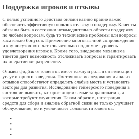
Поддержка игроков и отзывы
С целью успешного действия онлайн казино крайне важно
обеспечить эффективную пользовательскую поддержку. Клиенты
обязаны быть в состоянии незамедлительно обрести поддержку
по любым вопросам, будь то технические проблемы или вопросы
касательно бонусов. Применение многоязычной сопровождения
и круглосуточного чата значительно поднимает уровень
удовлетворения игроков. Кроме того, внедрение механизма
тикетов дает возможность отслеживать вопросы и гарантировать
их оперативное разрешение.
Отзывы фидбэк от клиентов имеет важную роль в оптимизации
услуг игорного заведения. Постоянные исследования и анализ
отзывов способствуют определить слабые места и установить
векторы для развития. Исследование геймерского поведения в
состоянии выявить, которые опции самые запрашиваемы, а
которые требуют улучшения. Таким образом, интеграция
средств для сбора и анализа обратной связи не только улучшает
обслуживание, но и увеличивает лояльности клиентов.