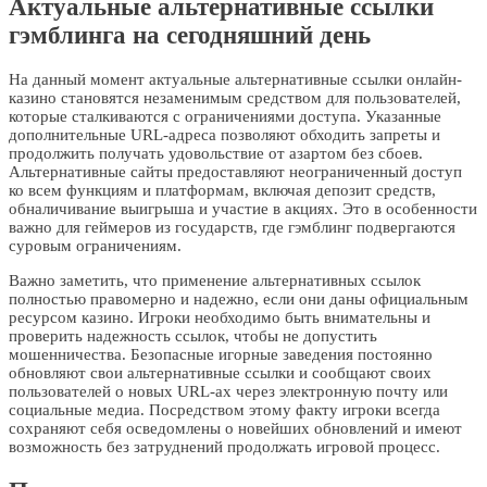
Актуальные альтернативные ссылки
гэмблинга на сегодняшний день
На данный момент актуальные альтернативные ссылки онлайн-
казино становятся незаменимым средством для пользователей,
которые сталкиваются с ограничениями доступа. Указанные
дополнительные URL-адреса позволяют обходить запреты и
продолжить получать удовольствие от азартом без сбоев.
Альтернативные сайты предоставляют неограниченный доступ
ко всем функциям и платформам, включая депозит средств,
обналичивание выигрыша и участие в акциях. Это в особенности
важно для геймеров из государств, где гэмблинг подвергаются
суровым ограничениям.
Важно заметить, что применение альтернативных ссылок
полностью правомерно и надежно, если они даны официальным
ресурсом казино. Игроки необходимо быть внимательны и
проверить надежность ссылок, чтобы не допустить
мошенничества. Безопасные игорные заведения постоянно
обновляют свои альтернативные ссылки и сообщают своих
пользователей о новых URL-ах через электронную почту или
социальные медиа. Посредством этому факту игроки всегда
сохраняют себя осведомлены о новейших обновлений и имеют
возможность без затруднений продолжать игровой процесс.