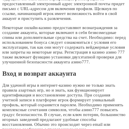
предоставленный электронный адрес электронной почты придет
письмо с URL-адресом для включения профиля. Щелкнув по
ссылке, начинающий игрок имеет возможность войти в свой
аккаунт и приступить к развлечения.
Некоторые онлайн-казино предоставляют вознаграждения за
создание аккаунта, которые включают в себя безвозмездные
спины или дополнительные средства на счет. Необходимо: перед
использованием бонуса следует ознакомиться с условия его
эксплуатации, так как они могут содержать вейджерные условия
или запреты на некоторые игры. Регистрация в казино азино 777
также включает функцию установки двухэтапной проверки для
улучшенной безопасности аккаунта азино777.
Вход и возврат аккаунта
Для удачной игры в интернет-казино нужно не только знать
правила азартных игр, но и знать, как функционирует
идентификация и восстановление доступа. При создания
учетной записи в платформе игрок формирует уникальный
профиль, который охраняется паролем. Необходимо применять
комплексные сочетания символов, чтобы азино777 повысить
градус безопасности. В случае, если ключ потерян, большинство
игорных заведений предлагают удобные способы
восстановления. Обычно это происходит через email или