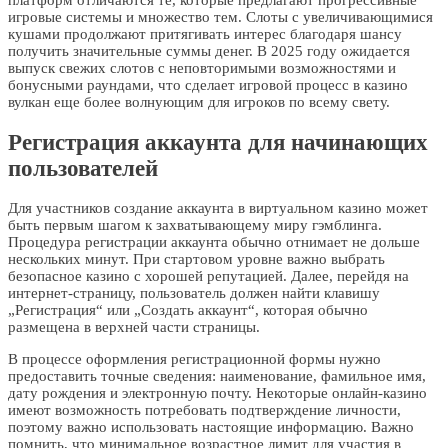
игровые системы и множество тем. Слоты с увеличивающимися
кушами продолжают притягивать интерес благодаря шансу
получить значительные суммы денег. В 2025 году ожидается
выпуск свежих слотов с неповторимыми возможностями и
бонусными раундами, что сделает игровой процесс в казино
вулкан еще более волнующим для игроков по всему свету.
Регистрация аккаунта для начинающих
пользователей
Для участников создание аккаунта в виртуальном казино может
быть первым шагом к захватывающему миру гэмблинга.
Процедура регистрации аккаунта обычно отнимает не дольше
нескольких минут. При стартовом уровне важно выбрать
безопасное казино с хорошей репутацией. Далее, перейдя на
интернет-страницу, пользователь должен найти клавишу
„Регистрация“ или „Создать аккаунт“, которая обычно
размещена в верхней части страницы.
В процессе оформления регистрационной формы нужно
предоставить точные сведения: наименование, фамильное имя,
дату рождения и электронную почту. Некоторые онлайн-казино
имеют возможность потребовать подтверждение личности,
поэтому важно использовать настоящие информацию. Важно
помнить, что минимальное возрастное лимит для участия в