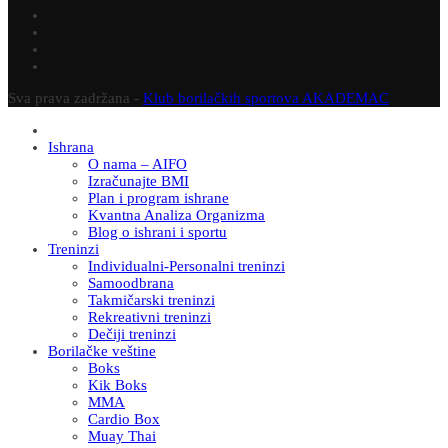
Sva prava zadržana -
Klub borilačkih sportova AKADEMAC
Ishrana
O nama – AIFO
Izračunajte BMI
Plan i program ishrane
Kvantna Analiza Organizma
Blog o ishrani i sportu
Treninzi
Individualni-Personalni treninzi
Samoodbrana
Takmičarski treninzi
Rekreativni treninzi
Dečiji treninzi
Borilačke veštine
Boks
Kik Boks
MMA
Cardio Box
Muay Thai