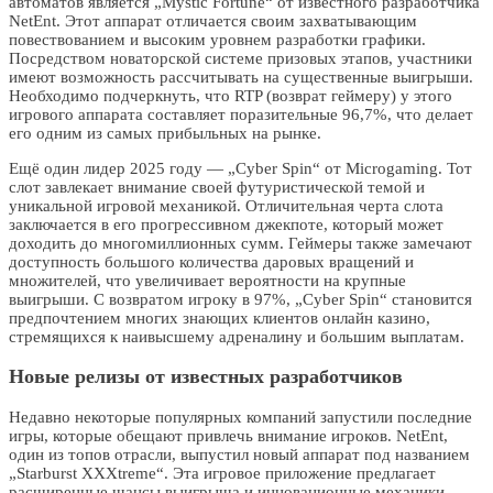
автоматов является „Mystic Fortune“ от известного разработчика
NetEnt. Этот аппарат отличается своим захватывающим
повествованием и высоким уровнем разработки графики.
Посредством новаторской системе призовых этапов, участники
имеют возможность рассчитывать на существенные выигрыши.
Необходимо подчеркнуть, что RTP (возврат геймеру) у этого
игрового аппарата составляет поразительные 96,7%, что делает
его одним из самых прибыльных на рынке.
Ещё один лидер 2025 году — „Cyber Spin“ от Microgaming. Тот
слот завлекает внимание своей футуристической темой и
уникальной игровой механикой. Отличительная черта слота
заключается в его прогрессивном джекпоте, который может
доходить до многомиллионных сумм. Геймеры также замечают
доступность большого количества даровых вращений и
множителей, что увеличивает вероятности на крупные
выигрыши. С возвратом игроку в 97%, „Cyber Spin“ становится
предпочтением многих знающих клиентов онлайн казино,
стремящихся к наивысшему адреналину и большим выплатам.
Новые релизы от известных разработчиков
Недавно некоторые популярных компаний запустили последние
игры, которые обещают привлечь внимание игроков. NetEnt,
один из топов отрасли, выпустил новый аппарат под названием
„Starburst XXXtreme“. Эта игровое приложение предлагает
расширенные шансы выигрыша и инновационные механики,