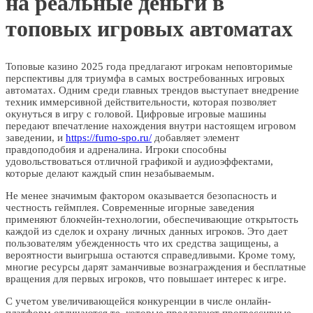
на реальные деньги в
топовых игровых автоматах
Топовые казино 2025 года предлагают игрокам неповторимые
перспективы для триумфа в самых востребованных игровых
автоматах. Одним среди главных трендов выступает внедрение
техник иммерсивной действительности, которая позволяет
окунуться в игру с головой. Цифровые игровые машины
передают впечатление нахождения внутри настоящем игровом
заведении, и
https://fumo-spo.ru/
добавляет элемент
правдоподобия и адреналина. Игроки способны
удовольствоваться отличной графикой и аудиоэффектами,
которые делают каждый спин незабываемым.
Не менее значимым фактором оказывается безопасность и
честность геймплея. Современные игорные заведения
применяют блокчейн-технологии, обеспечивающие открытость
каждой из сделок и охрану личных данных игроков. Это дает
пользователям убежденность что их средства защищены, а
вероятности выигрыша остаются справедливыми. Кроме тому,
многие ресурсы дарят заманчивые вознаграждения и бесплатные
вращения для первых игроков, что повышает интерес к игре.
С учетом увеличивающейся конкуренции в числе онлайн-
платформ отличаются те, которые предлагают прогрессивные