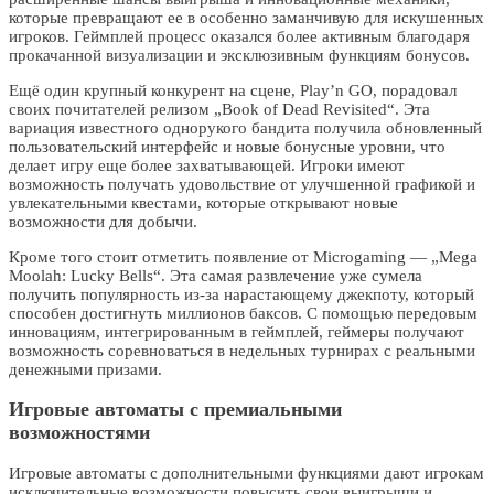
которые превращают ее в особенно заманчивую для искушенных
игроков. Геймплей процесс оказался более активным благодаря
прокачанной визуализации и эксклюзивным функциям бонусов.
Ещё один крупный конкурент на сцене, Play’n GO, порадовал
своих почитателей релизом „Book of Dead Revisited“. Эта
вариация известного однорукого бандита получила обновленный
пользовательский интерфейс и новые бонусные уровни, что
делает игру еще более захватывающей. Игроки имеют
возможность получать удовольствие от улучшенной графикой и
увлекательными квестами, которые открывают новые
возможности для добычи.
Кроме того стоит отметить появление от Microgaming — „Mega
Moolah: Lucky Bells“. Эта самая развлечение уже сумела
получить популярность из-за нарастающему джекпоту, который
способен достигнуть миллионов баксов. С помощью передовым
инновациям, интегрированным в геймплей, геймеры получают
возможность соревноваться в недельных турнирах с реальными
денежными призами.
Игровые автоматы с премиальными
возможностями
Игровые автоматы с дополнительными функциями дают игрокам
исключительные возможности повысить свои выигрыши и