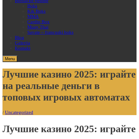
Borilačke veštine
Boks
Kik Boks
MMA
Cardio Box
Muay Thai
Savate – francuski boks
Blog
Galerija
Kontakt
Menu
Лучшие казино 2025: играйте
на реальные деньги в
топовых игровых автоматах
/
Uncategorized
Лучшие казино 2025: играйте