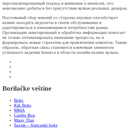
персонализированный подход и внимание к нюансам, что
невозможно добиться без присутствия вулкан реальных дилеров.
Постоянный сбор мнений со стороны игроков способствует
казино находить недочеты в своем обслуживании и
адаптироваться к изменяющимся потребностям рынка.
Организация анкетирований и обработка информации помогает
не только оптимизировать нынешние процессы, но и
формировать новые стратегии для привлечения клиентов. Таким
образом, обратная связь становится ключевым элементом
успешного ведения бизнеса в области онлайн-казино вулкан.
Borilačke veštine
Boks
Kik Boks
MMA
Cardio Box
Muay Thai
Savate – francuski boks