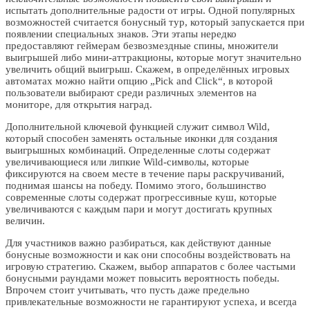
испытать дополнительные радости от игры. Одной популярных
возможностей считается бонусный тур, который запускается при
появлении специальных знаков. Эти этапы нередко
предоставляют геймерам безвозмездные спины, множители
выигрышей либо мини-аттракционы, которые могут значительно
увеличить общий выигрыш. Скажем, в определённых игровых
автоматах можно найти опцию „Pick and Click“, в которой
пользователи выбирают среди различных элементов на
мониторе, для открытия наград.
Дополнительной ключевой функцией служит символ Wild,
который способен заменять остальные иконки для создания
выигрышных комбинаций. Определенные слоты содержат
увеличивающиеся или липкие Wild-символы, которые
фиксируются на своем месте в течение пары раскручиваний,
поднимая шансы на победу. Помимо этого, большинство
современные слоты содержат прогрессивные куш, которые
увеличиваются с каждым пари и могут достигать крупных
величин.
Для участников важно разбираться, как действуют данные
бонусные возможности и как они способны воздействовать на
игровую стратегию. Скажем, выбор аппаратов с более частыми
бонусными раундами может повысить вероятность победы.
Впрочем стоит учитывать, что пусть даже предельно
привлекательные возможности не гарантируют успеха, и всегда