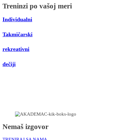
Treninzi po vašoj meri
Individualni
Takmičarski
rekreativni
dečiji
Nemaš izgovor
TRENIRAJ SA NAMA