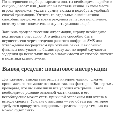
По завершении подбора варианта оплаты необходимо перейти в
секцию „Касса“ или „Баланс“ на портале казино. В этом месте
игроку предложат указать сумму вклада и подобрать удобный
способ транзакции. Учтите, то отдельные онлайн-казино
способны предложить вознаграждения за первое пополнение,
поэтому стоит внимательно изучить условия акций.
Закончив процесс внесения информации, игроку необходимо
подтвердить операцию. Это действие способно быть
осуществлено через введения разового шифра из SMS или
утверждение посредством приложение банка. Как обычно,
финансы поступают на баланс сразу же, но порой случаются
задержки до нескольких часов в зависимости от способа платежа
и политики казино вулкан.
Вывод средств: пошаговое инструкция
Для удачного вывода выигрыша в интернет-казино, следует
принимать во внимание несколько важных факторов. Во-первых,
проверьте, что вы выполнили все условия отыгрыша. Такое
необходимое условие основной части казино, и его
несоблюдение может стать причиной отсрочкам или отказа в
выводе средств. Условие отыгрыша — это объем раз, которое
требуется прокрутить подарочные средства перед тем, как их
можно будет снять.