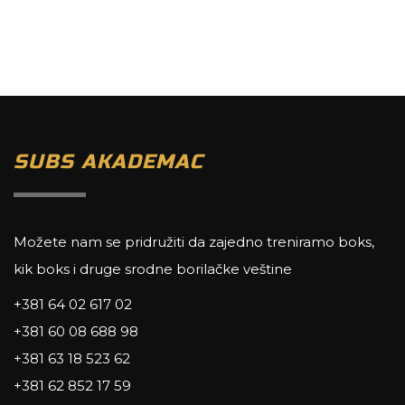
SUBS AKADEMAC
Možete nam se pridružiti da zajedno treniramo boks,
kik boks i druge srodne borilačke veštine
+381 64 02 617 02
+381 60 08 688 98
+381 63 18 523 62
+381 62 852 17 59