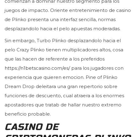
comienzan a dominar nuestro segmento para los
juegos de impacto. Oriente entretenimiento de casino
de Plinko presenta una interfaz sencilla, normas
desplazandolo hacia el pelo apuestas moderadas.
Sin embargo, Turbo Plinko desplazandolo hacia el
pelo Crazy Plinko tienen multiplicadores altos, cosa
que las hacen de referente a los preferidos
https://n1betscasino.com/es/
para los jugadores con
experiencia que quieren emocion. Pine of Plinko
Dream Drop deleitara una gran repertorio sobre
funciones de descuento, cual atraera a los enormes
apostadores que tratab de hallar nuestro extremo
beneficio probable.
CASINO DE