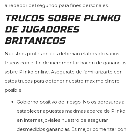
alrededor del segundo para fines personales.
TRUCOS SOBRE PLINKO
DE JUGADORES
BRITANICOS
Nuestros profesionales deberian elaborado varios
trucos con el fin de incrementar hacen de ganancias
sobre Plinko online. Asegurate de familiarizarte con
estos trucos para obtener nuestro maximo dinero
posible:
Gobierno positivo del riesgo: No os apresures a
establecer apuestas maximas acerca de Plinko
en internet joviales nuestro de asegurar
desmedidos ganancias. Es mejor comenzar con