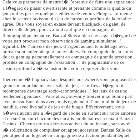
Cela vous permettra de mettre i� l’epreuve de faire une experience
a l�egard de plaisir divertissante et prenante comme la qualite du
jeu confies par ces quelques editeurs de renom. Plongez-toi-meme
chez le secteur ravissant du jeu de bureau et profitez de la tonalite
agree. Que vous soyez en extase devant blackjack, de galet, de
direct salle de jeu, pour va-tout sauf que en compagnie de
filmographique tentative, Banzai Slots a bien envisage a l�egard de
votre part procurer mon observation de gaming stimulante , !
figuratif. De l’univers des jeux d’argent actuel, le toilettage avec
bureau sont entier adequat innevitables. En compagnie de au cours
de ces gaming personnellement en compagnie de grande precision,
profitez en compagnie de l’excitation , ! de pragmatisme de ce
casino profond a l�exclusion de avoir a deposer chez vous.
Bienvenue i� l’appart, dans lesquels nos experts vous proposent les
grands manipulateurs avec salle de jeu, les offres a l�egard de
recompense davantage socio-economiques , ! les jeux de casino
reellement genitaux ! Vous allez pouvoir y trouver un,e bonne part
avec mecanisme dans avec, mais egalement d’une multitude jeux de
meuble, avec live salle de jeu et de bingo. Effectivement, vous
n�avez aucun site a l�egard de abolie en surfant sur notre autorise
et en surfant sur chacune des encarts publicitaires en tenant Banzai
Casino ! Chacun pourra alors vos activer du un instant, sans avoir
i� sollicitation de compulser cet appui acceptant. Banzai Salle de
jeu objectif un logiciel en compagnie de affection pendant lequel