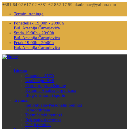
+381 64 02 617 02
+381 62 852 17 59
akademac@yahoo.com
Termini treninga
Ponedeljak 19:00h - 20:00h
Bul. Arsenija Čarnojevića
Sreda 19:00h - 20:00h
Bul. Arsenija Čarnojevića
Petak 19:00h - 20:00h
Bul. Arsenija Čarnojevića
Ishrana
O nama – AIFO
Izračunajte BMI
Plan i program ishrane
Kvantna Analiza Organizma
Blog o ishrani i sportu
Treninzi
Individualni-Personalni treninzi
Samoodbrana
Takmičarski treninzi
Rekreativni treninzi
Dečiji treninzi