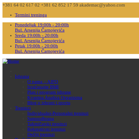
+381 64 02 617 02
+381 62 852 17 59
akademac@yahoo.com
Termini treninga
Ponedeljak 19:00h - 20:00h
Bul. Arsenija Čarnojevića
Sreda 19:00h - 20:00h
Bul. Arsenija Čarnojevića
Petak 19:00h - 20:00h
Bul. Arsenija Čarnojevića
Ishrana
O nama – AIFO
Izračunajte BMI
Plan i program ishrane
Kvantna Analiza Organizma
Blog o ishrani i sportu
Treninzi
Individualni-Personalni treninzi
Samoodbrana
Takmičarski treninzi
Rekreativni treninzi
Dečiji treninzi