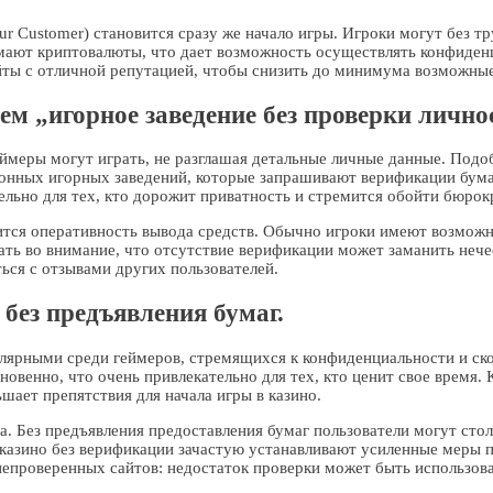
Customer) становится сразу же начало игры. Игроки могут без тр
нимают криптовалюты, что дает возможность осуществлять конфиден
ты с отличной репутацией, чтобы снизить до минимума возможные 
ем „игорное заведение без проверки лично
еймеры могут играть, не разглашая детальные личные данные. Под
онных игорных заведений, которые запрашивают верификации бумаг
тельно для тех, кто дорожит приватность и стремится обойти бюро
тся оперативность вывода средств. Обычно игроки имеют возможнос
ать во внимание, что отсутствие верификации может заманить неч
ься с отзывами других пользователей.
без предъявления бумаг.
пулярными среди геймеров, стремящихся к конфиденциальности и с
овенно, что очень привлекательно для тех, кто ценит свое время. 
шает препятствия для начала игры в казино.
а. Без предъявления предоставления бумаг пользователи могут стол
ые казино без верификации зачастую устанавливают усиленные мер
непроверенных сайтов: недостаток проверки может быть использов