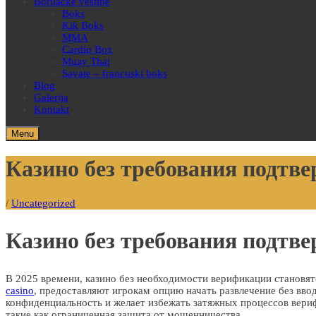
Borilačke veštine
Boks
Kik Boks
MMA
Cardio Box
Muay Thai
Savate – francuski boks
Blog
Galerija
Kontakt
Menu
Казино без требования подтве
/
Uncategorized
Казино без требования подтве
В 2025 времени, казино без необходимости верификации становят
casino
, предоставляют игрокам опцию начать развлечение без вво
конфиденциальность и желает избежать затяжных процессов вериф
такие как ограниченная защита от мошенничества.