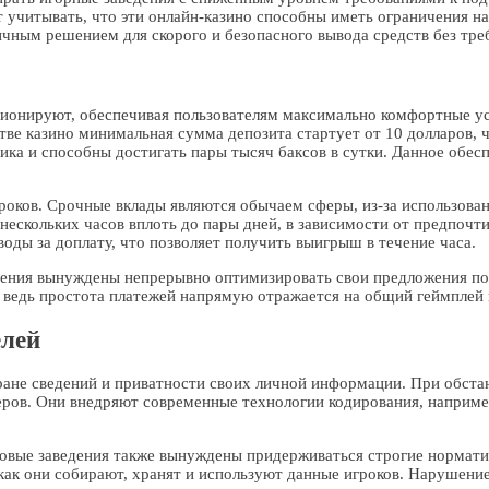
оит учитывать, что эти онлайн-казино способны иметь ограничения 
чным решением для скорого и безопасного вывода средств без тр
ционируют, обеспечивая пользователям максимально комфортные ус
е казино минимальная сумма депозита стартует от 10 долларов, ч
ка и способны достигать пары тысяч баксов в сутки. Данное обес
ков. Срочные вклады являются обычаем сферы, из-за использованию
ескольких часов вплоть до пары дней, в зависимости от предпочтит
ды за доплату, что позволяет получить выигрыш в течение часа.
ения вынуждены непрерывно оптимизировать свои предложения по 
 ведь простота платежей напрямую отражается на общий геймплей 
елей
ране сведений и приватности своих личной информации. При обста
еров. Они внедряют современные технологии кодирования, например
овые заведения также вынуждены придерживаться строгие нормати
как они собирают, хранят и используют данные игроков. Нарушени