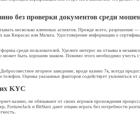
ино без проверки документов среди моше
тывать несколько ключевых аспектов. Прежде всего, разрешение —
их как Кюрасао или Мальта. Удостоверение информации о сертифи
ормы среди пользователей. Уделите интерес на отзывы в независи
то может быть хорошим знаком. Помимо этого необходимо учесть с
 Добросовестное игорное заведение, вроде казино 7к, всегда пре
или телефон. Оценка указанных факторов содействует уклониться от
щих KYC
нет-казино, не обязывают от своих игроков прохождения процесса
р, FortuneJack и BitStarz дают опцию играть без потребности ра
атность.