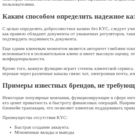
пользователями.
Каким способом определить надежное каз
С целью определить добросовестное казино без KYC, следует учи
как правило обладают документы от уважаемых регуляторов, так
подтвердить подлинность документа.
Еще одним ключевым моментом является авторитет гэмблинг-платф
вспоминается в положительном ключе и имеет высокую оценку, э
конфиденциальности.
Кроме того, важную функцию играет степень клиентской сервиса.
игрокам через различные каналы связи: чат, электронная почта, 
Примеры известных брендов, не требую
Некоторые популярные компании, функционирующие в сфере интер
кто ценит приватность и быстроту финансовых операций. Наприме
блокчейн транзакции, что позволяет клиентам поддерживать прив
Преимущества отсутствия KYC:
Быстрая создание аккаунта.
Мгновенные вклады и выводы