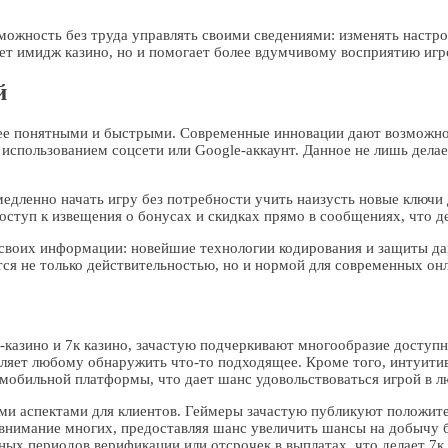
ожность без труда управлять своими сведениями: изменять настро
ает имидж казино, но и помогает более вдумчивому восприятию игр
й
лее понятными и быстрыми. Современные инновации дают возможнос
 использованием соцсети или Google-аккаунт. Данное не лишь дела
медленно начать игру без потребности учить наизусть новые ключи
ступ к извещения о бонусах и скидках прямо в сообщениях, что д
 своих информации: новейшие технологии кодирования и защиты д
тся не только действительностью, но и нормой для современных он
.
казино и 7к казино, зачастую подчеркивают многообразие доступн
оляет любому обнаружить что-то подходящее. Кроме того, интуити
мобильной платформы, что дает шанс удовольствоваться игрой в л
ыми аспектами для клиентов. Геймеры зачастую публикуют положит
нимание многих, предоставляя шанс увеличить шансы на добычу бе
ных периодов верификации или отсрочек в выплатах, что делает 7