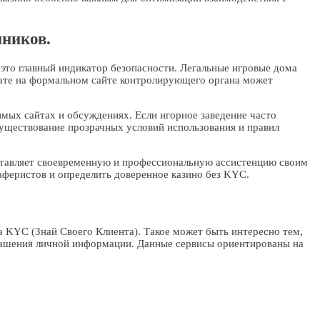
нников.
 это главный индикатор безопасности. Легальные игровые дома
кате на формальном сайте контролирующего органа может
мых сайтах и обсуждениях. Если игорное заведение часто
уществование прозрачных условий использования и правил
доставляет своевременную и профессиональную ассистенцию своим
 аферистов и определить доверенное казино без KYC.
 KYC (Знай Своего Клиента). Такое может быть интересно тем,
зглашения личной информации. Данные сервисы ориентированы на