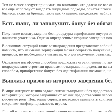
Тем не менее следует принимать во внимание, что далеко не все
все еще используют внедрять гибридные подходы, сочетая плюсы
бизнеса, включая бренды, такие как 7к казино, продолжает набира
Есть шанс, ли заполучить бонус без обя
Получение вознаграждения без процедуры верификации внутри он
личности участника. Однако определенные игорные заведения пок
В основном ситуаций такие вознаграждения представляют собой 
помнить, что неимение верификации может сократить получение д
процесса, но необходимо учитывать, что для получения реальных
Отдельные платформы способны предложить ограниченные по вре
подразумевают строгими правилами отыгрыша и пределами на выв
способом, приобретение бонуса без идентификации возможно, но 
Выплата призов из игорного заведения бе
В мире интернет-казино задача снятия выигрышей без предоставл
верификации, которые запрашивают от них предоставления персо
ключевую роль. Некоторые сервисы позволяют применять криптова
сохраняет конфиденциальность игрока.
Другой вариант миновать верификации удостоверений — это выб