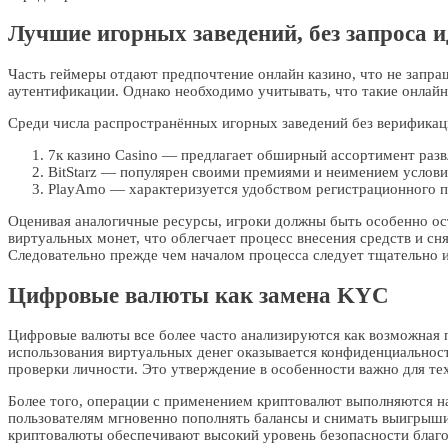
Лучшие игорных заведений, без запроса
Часть геймеры отдают предпочтение онлайн казино, что не запра
аутентификации. Однако необходимо учитывать, что такие онлай
Среди числа распространённых игорных заведений без верификац
7к казино Casino — предлагает обширный ассортимент разв
BitStarz — популярен своими премиями и неимением услови
PlayAmo — характеризуется удобством регистрационного п
Оценивая аналогичные ресурсы, игроки должны быть особенно ос
виртуальных монет, что облегчает процесс внесения средств и сн
Следовательно прежде чем началом процесса следует тщательно и
Цифровые валюты как замена KYC
Цифровые валюты все более часто анализируются как возможная
использования виртуальных денег оказывается конфиденциальнос
проверки личности. Это утверждение в особенности важно для те
Более того, операции с применением криптовалют выполняются н
пользователям мгновенно пополнять балансы и снимать выигрыши 
криптовалюты обеспечивают высокий уровень безопасности благо