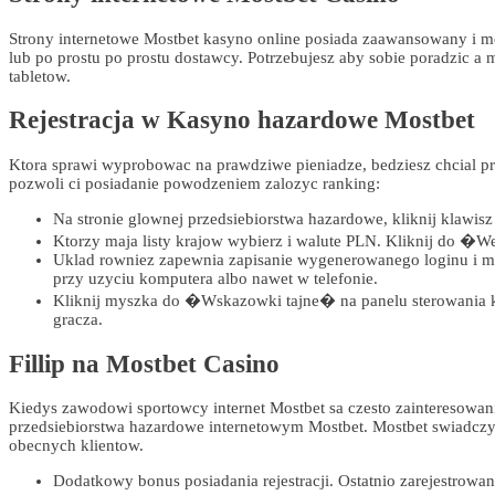
Strony internetowe Mostbet kasyno online posiada zaawansowany i mo
lub po prostu po prostu dostawcy. Potrzebujesz aby sobie poradzic 
tabletow.
Rejestracja w Kasyno hazardowe Mostbet
Ktora sprawi wyprobowac na prawdziwe pieniadze, bedziesz chcial prz
pozwoli ci posiadanie powodzeniem zalozyc ranking:
Na stronie glownej przedsiebiorstwa hazardowe, kliknij klawi
Ktorzy maja listy krajow wybierz i walute PLN. Kliknij do �W
Uklad rowniez zapewnia zapisanie wygenerowanego loginu i mo
przy uzyciu komputera albo nawet w telefonie.
Kliknij myszka do �Wskazowki tajne� na panelu sterowania kont
gracza.
Fillip na Mostbet Casino
Kiedys zawodowi sportowcy internet Mostbet sa czesto zainteresowa
przedsiebiorstwa hazardowe internetowym Mostbet. Mostbet swiadczy 
obecnych klientow.
Dodatkowy bonus posiadania rejestracji. Ostatnio zarejestro