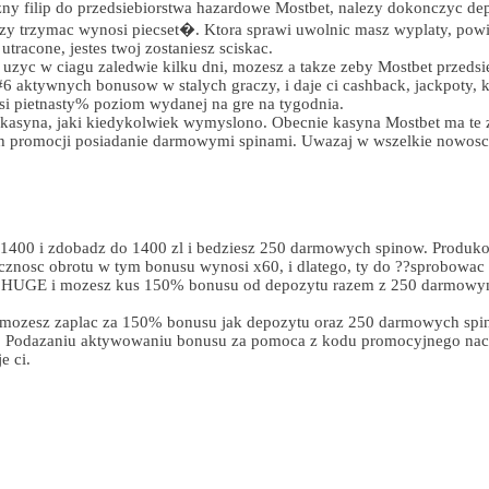
ny filip do przedsiebiorstwa hazardowe Mostbet, nalezy dokonczyc d
szy trzymac wynosi piecset�. Ktora sprawi uwolnic masz wyplaty, powi
utracone, jestes twoj zostaniesz sciskac.
uzyc w ciagu zaledwie kilku dni, mozesz a takze zeby Mostbet przeds
 aktywnych bonusow w stalych graczy, i daje ci cashback, jackpoty, k
osi pietnasty% poziom wydanej na gre na tygodnia.
kasyna, jaki kiedykolwiek wymyslono. Obecnie kasyna Mostbet ma te zal
h promocji posiadanie darmowymi spinami. Uwazaj w wszelkie nowosci –
00 i zdobadz do 1400 zl i bedziesz 250 darmowych spinow. Produk
cznosc obrotu w tym bonusu wynosi x60, i dlatego, ty do ??sprobowac
UGE i mozesz kus 150% bonusu od depozytu razem z 250 darmowymi sp
zesz zaplac za 150% bonusu jak depozytu oraz 250 darmowych spin
 Podazaniu aktywowaniu bonusu za pomoca z kodu promocyjnego naciag
e ci.