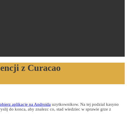
encji z Curacao
obierz aplikację na Androida
uzytkownikow. Na tej podzial kasyno
lij do konca, aby znalezc co, stad wiedziec w sprawie grze z