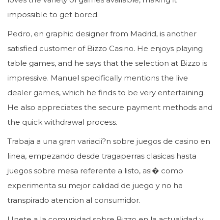
impossible to get bored.
Pedro, en graphic designer from Madrid, is another
satisfied customer of Bizzo Casino. He enjoys playing
table games, and he says that the selection at Bizzo is
impressive. Manuel specifically mentions the live
dealer games, which he finds to be very entertaining.
He also appreciates the secure payment methods and
the quick withdrawal process.
Trabaja a una gran variacii?n sobre juegos de casino en
linea, empezando desde tragaperras clasicas hasta
juegos sobre mesa referente a listo, asi� como
experimenta su mejor calidad de juego y no ha
transpirado atencion al consumidor.
Unete a la comunidad sobre Bizzo en la actualidad y