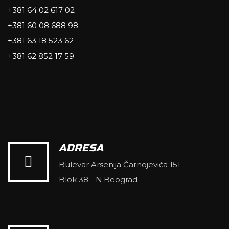
+381 64 02 617 02
+381 60 08 688 98
+381 63 18 523 62
+381 62 852 17 59
ADRESA
Bulevar Arsenija Čarnojevića 151
Blok 38 - N.Beograd