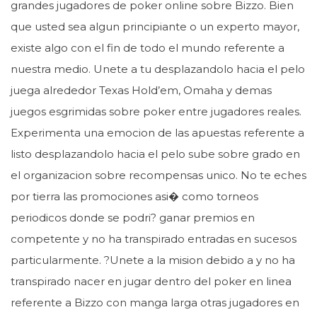
grandes jugadores de poker online sobre Bizzo. Bien
que usted sea algun principiante o un experto mayor,
existe algo con el fin de todo el mundo referente a
nuestra medio. Unete a tu desplazandolo hacia el pelo
juega alrededor Texas Hold’em, Omaha y demas
juegos esgrimidas sobre poker entre jugadores reales.
Experimenta una emocion de las apuestas referente a
listo desplazandolo hacia el pelo sube sobre grado en
el organizacion sobre recompensas unico. No te eches
por tierra las promociones asi� como torneos
periodicos donde se podri? ganar premios en
competente y no ha transpirado entradas en sucesos
particularmente. ?Unete a la mision debido a y no ha
transpirado nacer en jugar dentro del poker en linea
referente a Bizzo con manga larga otras jugadores en