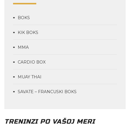
BOKS
KIK BOKS
MMA
CARDIO BOX
MUAY THAI
SAVATE – FRANCUSKI BOKS
TRENINZI PO VAŠOJ MERI