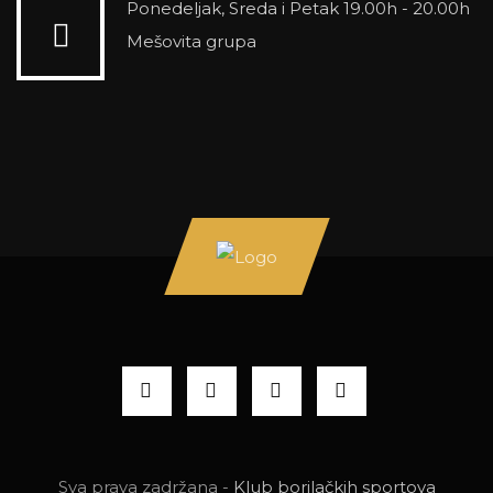
Ponedeljak, Sreda i Petak 19.00h - 20.00h
Mešovita grupa
Sva prava zadržana -
Klub borilačkih sportova