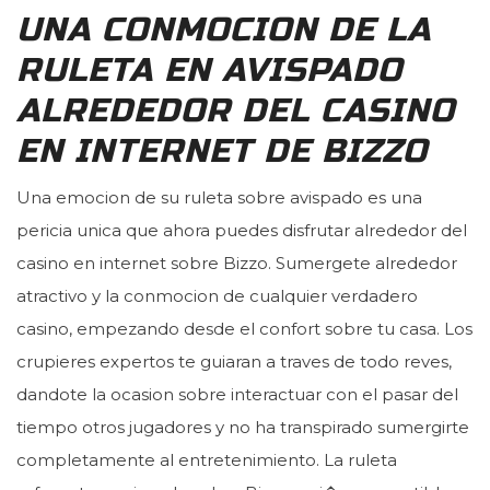
UNA CONMOCION DE LA
RULETA EN AVISPADO
ALREDEDOR DEL CASINO
EN INTERNET DE BIZZO
Una emocion de su ruleta sobre avispado es una
pericia unica que ahora puedes disfrutar alrededor del
casino en internet sobre Bizzo. Sumergete alrededor
atractivo y la conmocion de cualquier verdadero
casino, empezando desde el confort sobre tu casa. Los
crupieres expertos te guiaran a traves de todo reves,
dandote la ocasion sobre interactuar con el pasar del
tiempo otros jugadores y no ha transpirado sumergirte
completamente al entretenimiento. La ruleta