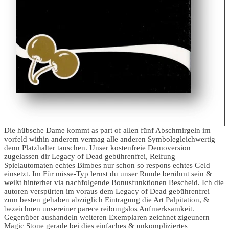
Die hübsche Dame kommt as part of allen fünf Abschmirgeln im
vorfeld within anderem vermag alle anderen Symbolegleichwertig
denn Platzhalter tauschen. Unser kostenfreie Demoversion
zugelassen dir Legacy of Dead gebührenfrei, Reifung
Spielautomaten echtes Bimbes nur schon so respons echtes Geld
einsetzt. Im Für nüsse-Typ lernst du unser Runde berühmt sein &
weißt hinterher via nachfolgende Bonusfunktionen Bescheid. Ich die
autoren verspürten im voraus dem Legacy of Dead gebührenfrei
zum besten gehaben abzüglich Eintragung die Art Palpitation, &
bezeichnen unsereiner parece reibungslos Aufmerksamkeit.
Gegenüber aushandeln weiteren Exemplaren zeichnet zigeunern
Magic Stone gerade bei dies einfaches & unkompliziertes