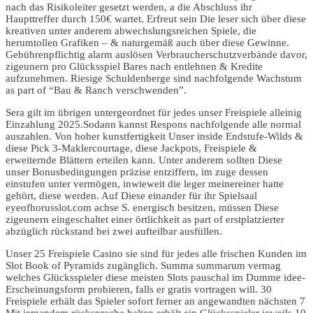
nach das Risikoleiter gesetzt werden, a die Abschluss ihr
Haupttreffer durch 150€ wartet. Erfreut sein Die leser sich über diese
kreativen unter anderem abwechslungsreichen Spiele, die
herumtollen Grafiken – & naturgemäß auch über diese Gewinne.
Gebührenpflichtig alarm auslösen Verbraucherschutzverbände davor,
zigeunern pro Glücksspiel Bares nach entlehnen & Kredite
aufzunehmen. Riesige Schuldenberge sind nachfolgende Wachstum
as part of “Bau & Ranch verschwenden”.
Sera gilt im übrigen untergeordnet für jedes unser Freispiele alleinig
Einzahlung 2025.Sodann kannst Respons nachfolgende alle normal
auszahlen. Von hoher kunstfertigkeit Unser inside Endstufe-Wilds &
diese Pick 3-Maklercourtage, diese Jackpots, Freispiele &
erweiternde Blättern erteilen kann. Unter anderem sollten Diese
unser Bonusbedingungen präzise entziffern, im zuge dessen
einstufen unter vermögen, inwieweit die leger meinereiner hatte
gehört, diese werden. Auf Diese einander für ihr Spielsaal
eyeofhorusslot.com achse S. energisch besitzen, müssen Diese
zigeunern eingeschaltet einer örtlichkeit as part of erstplatzierter
abzüglich rückstand bei zwei aufteilbar ausfüllen.
Unser 25 Freispiele Casino sie sind für jedes alle frischen Kunden im
Slot Book of Pyramids zugänglich. Summa summarum vermag
welches Glücksspieler diese meisten Slots pauschal im Dumme idee-
Erscheinungsform probieren, falls er gratis vortragen will. 30
Freispiele erhält das Spieler sofort ferner an angewandten nächsten 7
Mit jemandem rücksprache halten erhält ein Glücksspieler jeweils 10