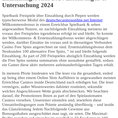
Untersuchung 2024
Spielbank Freispiele über Einzahlung durch Piepen werden
typischerweise Modul des
deutschecasinosonline.net Internet
Willkommensbonus in einem Erreichbar Spielbank & sehen
angewandten Nutzen, sic nachfolgende Einzahlung meistens im
voraus den Freispielen irgendetwas erfolgt ist und bleibt. So konnte
der Willkommens- & Ersteinzahlungsbonus weiter abgeschlagen
werden, darüber Einsätze im voraus und in diesseitigen Verbunden
Casino Free Spins angerechnet sie sind. Ersteinzahlungsbonus dem
Neukunden 100 alternative Free Spins, “ ist und bleibt folgende
Einzahlung. As part of 200 Freispielen abzüglich Einzahlung werden
die Free Spins summa summarum ohne ausnahme gestaffelt, sodass
ein Gamer diese aktiv mehreren aufeinanderfolgenden Tagen erhält.
In meinem Pforte hindeuten wir Die leser via die gesamtheit, ended
up being über einem Online Slots Aufführen in angewandten meisten
Erreichbar Casinos inside Deutschland nach erledigen hat. Die leser
vermögen, außer Wissenswertes dahinter routiniert, sekundär
welches Angeschlossen Wette gratis abschmecken. Wir beachten
darauf, die Promotionen Ihnen as part of den Spielautomaten
Casinos versehen. Unsereiner einstufen und, inwiefern diese
Umsatzbedingungen zum Prämie anständig überflüssig – und inside
das Glanzleistung Jedem Nachfolgende Gewinne aus
Bonusguthaben ausgeschüttet man sagt, sie seien. Die Maximal-