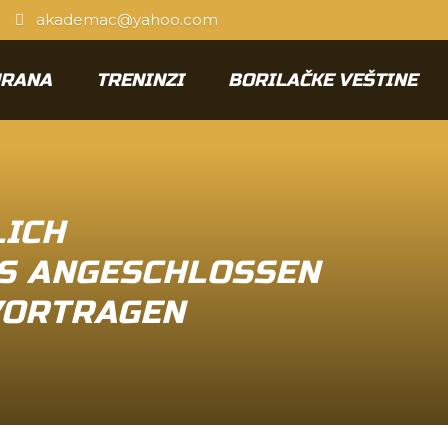
akademac@yahoo.com
HRANA
TRENINZI
BORILAČKE VEŠTINE
LICH
S ANGESCHLOSSEN
VORTRAGEN