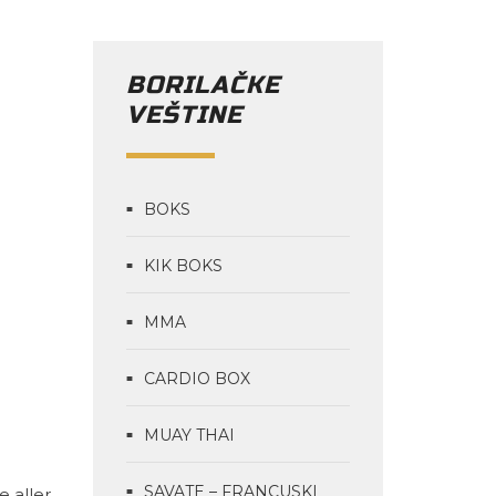
BORILAČKE
VEŠTINE
BOKS
KIK BOKS
MMA
CARDIO BOX
MUAY THAI
SAVATE – FRANCUSKI
 aller