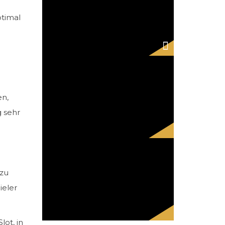
ptimal
en,
g sehr
 zu
ieler
lot, in