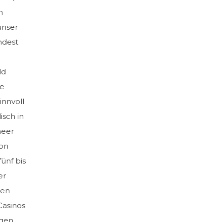
n
unser
indest
ld
de
innvoll
NEMAŠ
isch in
IZGOVOR
neer
ion
ünf bis
TRENIRAJ SA NAMA
er
den
Casinos
ngen