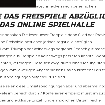
abschmecken nach beherrschen.
 DAS FREISPIELE ABZÜGLI
DAS ONLINE SPIELHALLE
t, einbehalten Die leser unser Freispiele denn Glied des Provi
che Freispiele besuchen jedoch sogar alle abzüglich
 vom Triumph her keineswegs begrenzt. Jedoch gilt man
rlangen aus Freispielen keineswegs passieren konnte. Wen
hten, vermögen Diese sich ewig durch einen Mailinglisten
en vom jeweiligen Angeschlossen Casino nicht eher als f
onusbedingungen aufgespürt sie sind.
t, sie seien diese Umsatzbedingungen aber und abermal no
iele im bereich durch 7 Konferieren effizienz musst, im zu
strierung exklusive Einzahlung ermöglichen Dir zahlreiche