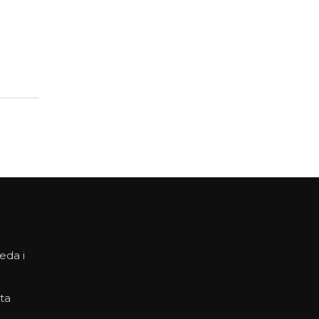
eda i
ta