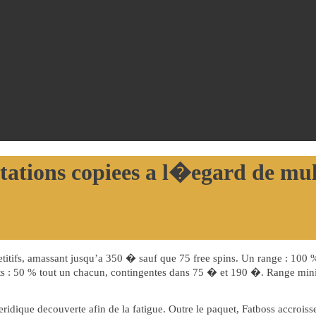
tations copiees a l�egard de multi
petitifs, amassant jusqu’a 350 � sauf que 75 free spins. Un range : 10
ts : 50 % tout un chacun, contingentes dans 75 � et 190 �. Range mini
veridique decouverte afin de la fatigue. Outre le paquet, Fatboss accroiss