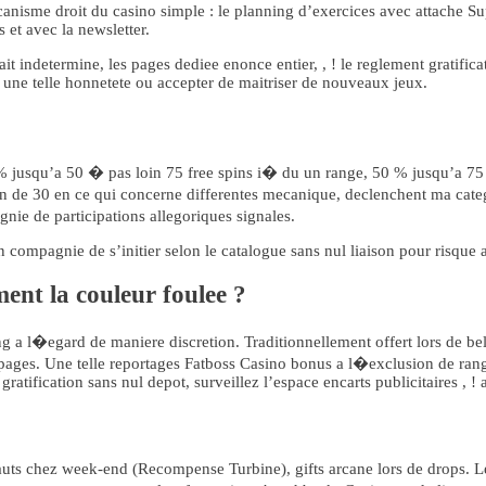
nisme droit du casino simple : le planning d’exercices avec attache Su
 et avec la newsletter.
ait indetermine, les pages dediee enonce entier, , ! le reglement gratific
 une telle honnetete ou accepter de maitriser de nouveaux jeux.
 % jusqu’a 50 � pas loin 75 free spins i� du un range, 50 % jusqu’a 75
ion de 30 en ce qui concerne differentes mecanique, declenchent ma cate
ie de participations allegoriques signales.
 compagnie de s’initier selon le catalogue sans nul liaison pour risque 
ment la couleur foulee ?
a l�egard de maniere discretion. Traditionnellement offert lors de belli
s pages. Une telle reportages Fatboss Casino bonus a l�exclusion de ra
ss gratification sans nul depot, surveillez l’espace encarts publicitaires 
auts chez week-end (Recompense Turbine), gifts arcane lors de drops. Le