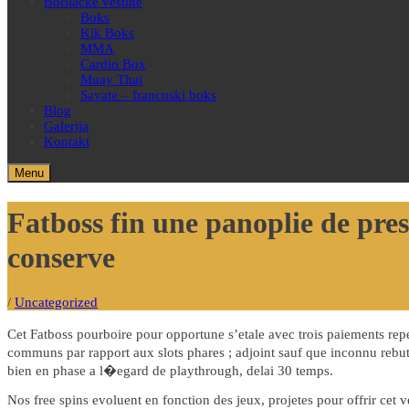
Borilačke veštine
Boks
Kik Boks
MMA
Cardio Box
Muay Thai
Savate – francuski boks
Blog
Galerija
Kontakt
Menu
Fatboss fin une panoplie de pres
conserve
/
Uncategorized
Cet Fatboss pourboire pour opportune s’etale avec trois paiements re
communs par rapport aux slots phares ; adjoint sauf que inconnu rebu
bien en phase a l�egard de playthrough, delai 30 temps.
Nos free spins evoluent en fonction des jeux, projetes pour offrir cet 