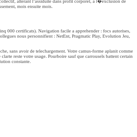
ollectif, alterant l’assiduite dans profit corporel, a l�exclusion de
issement, mois ensuite mois.
inq 000 certificats). Navigation facile a apprehender : focs autorises,
collegues nous personnifient : NetEnt, Pragmatic Play, Evolution Jeu,
proche, sans avoir de telechargement. Votre camus-forme aplanit comme
larte reste votre usage. Pourboire sauf que carrousels battent certain
lution constante.