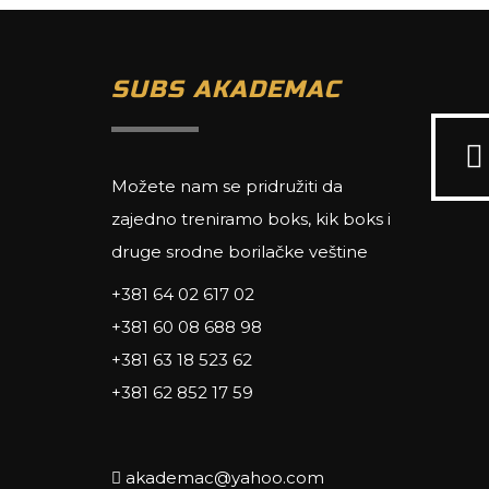
SUBS AKADEMAC
Možete nam se pridružiti da
zajedno treniramo boks, kik boks i
druge srodne borilačke veštine
+381 64 02 617 02
+381 60 08 688 98
+381 63 18 523 62
+381 62 852 17 59
akademac@yahoo.com