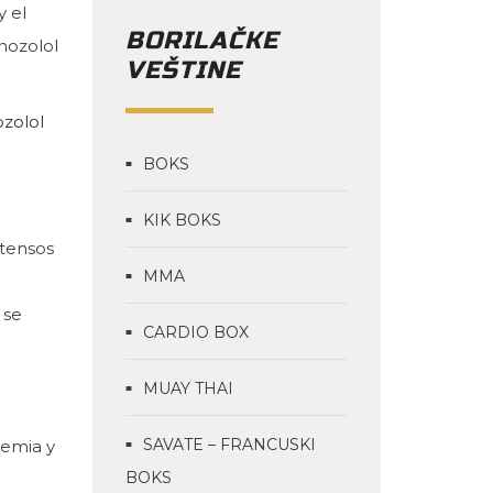
y el
BORILAČKE
nozolol
VEŠTINE
zolol
BOKS
KIK BOKS
ntensos
MMA
 se
CARDIO BOX
MUAY THAI
SAVATE – FRANCUSKI
nemia y
BOKS