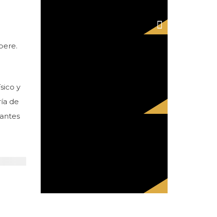
pere.
sico y
ría de
 antes