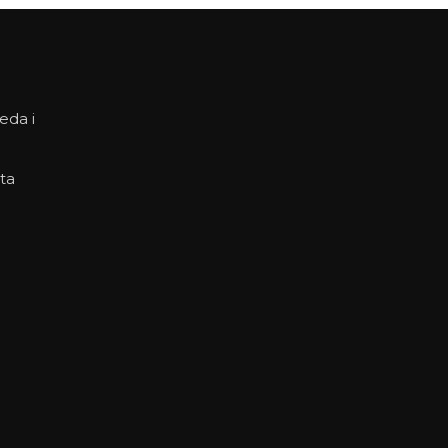
eda i
ta