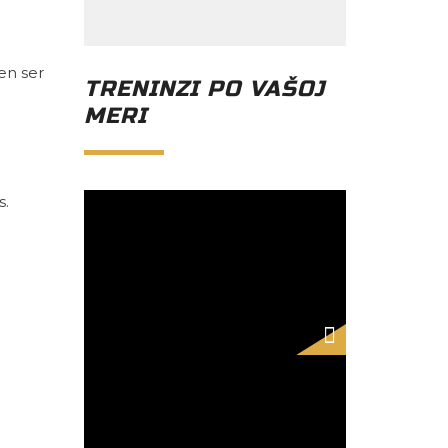
en ser
TRENINZI PO VAŠOJ
MERI
s.