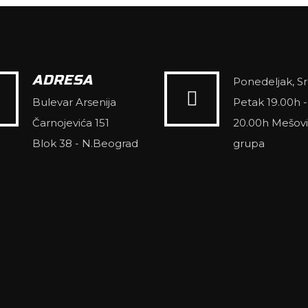
ADRESA
Ponedeljak, Sr
Bulevar Arsenija
Petak 19.00h -
Čarnojevića 151
20.00h Mešovi
Blok 38 - N.Beograd
grupa