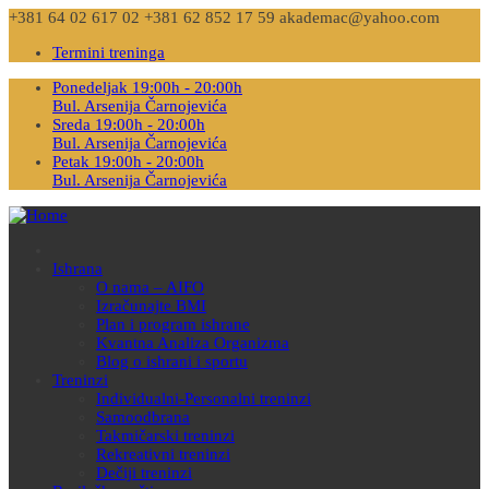
+381 64 02 617 02
+381 62 852 17 59
akademac@yahoo.com
Termini treninga
Ponedeljak 19:00h - 20:00h
Bul. Arsenija Čarnojevića
Sreda 19:00h - 20:00h
Bul. Arsenija Čarnojevića
Petak 19:00h - 20:00h
Bul. Arsenija Čarnojevića
Ishrana
O nama – AIFO
Izračunajte BMI
Plan i program ishrane
Kvantna Analiza Organizma
Blog o ishrani i sportu
Treninzi
Individualni-Personalni treninzi
Samoodbrana
Takmičarski treninzi
Rekreativni treninzi
Dečiji treninzi