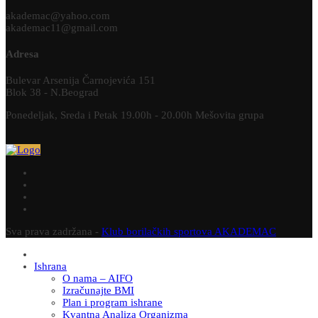
akademac@yahoo.com
akademac11@gmail.com
Adresa
Bulevar Arsenija Čarnojevića 151
Blok 38 - N.Beograd
Ponedeljak, Sreda i Petak 19.00h - 20.00h Mešovita grupa
Sva prava zadržana -
Klub borilačkih sportova AKADEMAC
Ishrana
O nama – AIFO
Izračunajte BMI
Plan i program ishrane
Kvantna Analiza Organizma