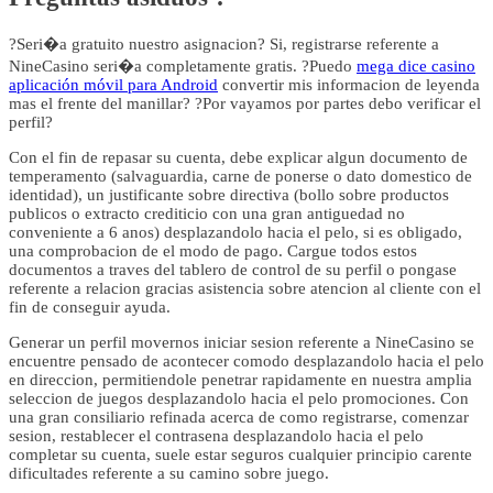
?Seri�a gratuito nuestro asignacion? Si, registrarse referente a
NineCasino seri�a completamente gratis. ?Puedo
mega dice casino
aplicación móvil para Android
convertir mis informacion de leyenda
mas el frente del manillar? ?Por vayamos por partes debo verificar el
perfil?
Con el fin de repasar su cuenta, debe explicar algun documento de
temperamento (salvaguardia, carne de ponerse o dato domestico de
identidad), un justificante sobre directiva (bollo sobre productos
publicos o extracto crediticio con una gran antiguedad no
conveniente a 6 anos) desplazandolo hacia el pelo, si es obligado,
una comprobacion de el modo de pago. Cargue todos estos
documentos a traves del tablero de control de su perfil o pongase
referente a relacion gracias asistencia sobre atencion al cliente con el
fin de conseguir ayuda.
Generar un perfil movernos iniciar sesion referente a NineCasino se
encuentre pensado de acontecer comodo desplazandolo hacia el pelo
en direccion, permitiendole penetrar rapidamente en nuestra amplia
seleccion de juegos desplazandolo hacia el pelo promociones. Con
una gran consiliario refinada acerca de como registrarse, comenzar
sesion, restablecer el contrasena desplazandolo hacia el pelo
completar su cuenta, suele estar seguros cualquier principio carente
dificultades referente a su camino sobre juego.