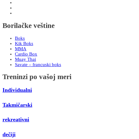
Borilačke veštine
Boks
Kik Boks
MMA
Cardio Box
Muay Thai
Savate – francuski boks
Treninzi po vašoj meri
Individualni
Takmičarski
rekreativni
dečiji