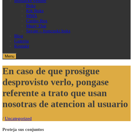
Borilačke veštine
Boks
Kik Boks
MMA
Cardio Box
Muay Thai
Savate – francuski boks
Blog
Galerija
Kontakt
Menu
En caso de que prosigue
desprovisto verlo, pongase
referente a trato que usan
nosotras de atencion al usuario
/
Uncategorized
Proteja sus conjuntos