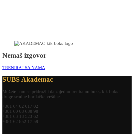
Nemaš izgovor
TRENIRAJ SA NAMA
SUBS Akademac
Možete nam se pridružiti da zajedno treniramo boks, kik boks i
druge srodne borilačke veštine
+381 64 02 617 02
+381 60 08 688 98
+381 63 18 523 62
+381 62 852 17 59