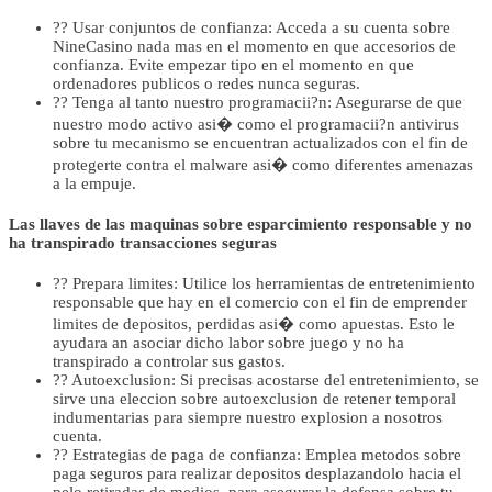
?? Usar conjuntos de confianza: Acceda a su cuenta sobre
NineCasino nada mas en el momento en que accesorios de
confianza. Evite empezar tipo en el momento en que
ordenadores publicos o redes nunca seguras.
?? Tenga al tanto nuestro programacii?n: Asegurarse de que
nuestro modo activo asi� como el programacii?n antivirus
sobre tu mecanismo se encuentran actualizados con el fin de
protegerte contra el malware asi� como diferentes amenazas
a la empuje.
Las llaves de las maquinas sobre esparcimiento responsable y no
ha transpirado transacciones seguras
?? Prepara limites: Utilice los herramientas de entretenimiento
responsable que hay en el comercio con el fin de emprender
limites de depositos, perdidas asi� como apuestas. Esto le
ayudara an asociar dicho labor sobre juego y no ha
transpirado a controlar sus gastos.
?? Autoexclusion: Si precisas acostarse del entretenimiento, se
sirve una eleccion sobre autoexclusion de retener temporal
indumentarias para siempre nuestro explosion a nosotros
cuenta.
?? Estrategias de paga de confianza: Emplea metodos sobre
paga seguros para realizar depositos desplazandolo hacia el
pelo retiradas de medios, para asegurar la defensa sobre tu