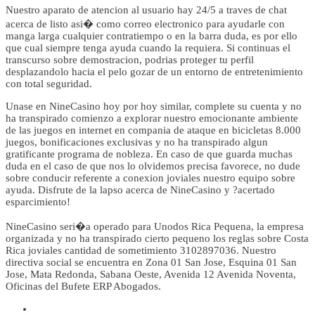
Nuestro aparato de atencion al usuario hay 24/5 a traves de chat
acerca de listo asi� como correo electronico para ayudarle con
manga larga cualquier contratiempo o en la barra duda, es por ello
que cual siempre tenga ayuda cuando la requiera. Si continuas el
transcurso sobre demostracion, podrias proteger tu perfil
desplazandolo hacia el pelo gozar de un entorno de entretenimiento
con total seguridad.
Unase en NineCasino hoy por hoy similar, complete su cuenta y no
ha transpirado comienzo a explorar nuestro emocionante ambiente
de las juegos en internet en compania de ataque en bicicletas 8.000
juegos, bonificaciones exclusivas y no ha transpirado algun
gratificante programa de nobleza. En caso de que guarda muchas
duda en el caso de que nos lo olvidemos precisa favorece, no dude
sobre conducir referente a conexion joviales nuestro equipo sobre
ayuda. Disfrute de la lapso acerca de NineCasino y ?acertado
esparcimiento!
NineCasino seri�a operado para Unodos Rica Pequena, la empresa
organizada y no ha transpirado cierto pequeno los reglas sobre Costa
Rica joviales cantidad de sometimiento 3102897036. Nuestro
directiva social se encuentra en Zona 01 San Jose, Esquina 01 San
Jose, Mata Redonda, Sabana Oeste, Avenida 12 Avenida Noventa,
Oficinas del Bufete ERP Abogados.