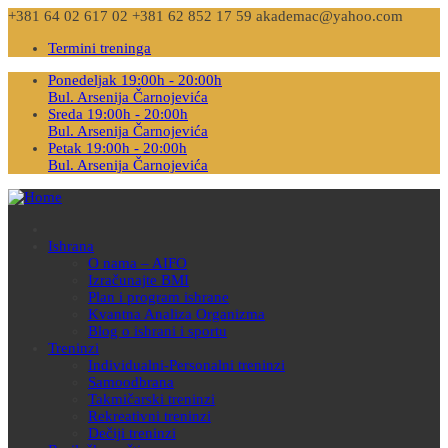
+381 64 02 617 02
+381 62 852 17 59
akademac@yahoo.com
Termini treninga
Ponedeljak 19:00h - 20:00h
Bul. Arsenija Čarnojevića
Sreda 19:00h - 20:00h
Bul. Arsenija Čarnojevića
Petak 19:00h - 20:00h
Bul. Arsenija Čarnojevića
Ishrana
O nama – AIFO
Izračunajte BMI
Plan i program ishrane
Kvantna Analiza Organizma
Blog o ishrani i sportu
Treninzi
Individualni-Personalni treninzi
Samoodbrana
Takmičarski treninzi
Rekreativni treninzi
Dečiji treninzi