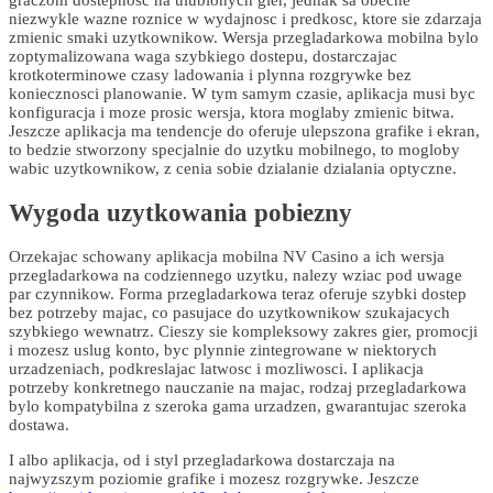
niezwykle wazne roznice w wydajnosc i predkosc, ktore sie zdarzaja
zmienic smaki uzytkownikow. Wersja przegladarkowa mobilna bylo
zoptymalizowana waga szybkiego dostepu, dostarczajac
krotkoterminowe czasy ladowania i plynna rozgrywke bez
koniecznosci planowanie. W tym samym czasie, aplikacja musi byc
konfiguracja i moze prosic wersja, ktora moglaby zmienic bitwa.
Jeszcze aplikacja ma tendencje do oferuje ulepszona grafike i ekran,
to bedzie stworzony specjalnie do uzytku mobilnego, to mogloby
wabic uzytkownikow, z cenia sobie dzialanie dzialania optyczne.
Wygoda uzytkowania pobiezny
Orzekajac schowany aplikacja mobilna NV Casino a ich wersja
przegladarkowa na codziennego uzytku, nalezy wziac pod uwage
par czynnikow. Forma przegladarkowa teraz oferuje szybki dostep
bez potrzeby majac, co pasujace do uzytkownikow szukajacych
szybkiego wewnatrz. Cieszy sie kompleksowy zakres gier, promocji
i mozesz uslug konto, byc plynnie zintegrowane w niektorych
urzadzeniach, podkreslajac latwosc i mozliwosci. I aplikacja
potrzeby konkretnego nauczanie na majac, rodzaj przegladarkowa
bylo kompatybilna z szeroka gama urzadzen, gwarantujac szeroka
dostawa.
I albo aplikacja, od i styl przegladarkowa dostarczaja na
najwyzszym poziomie grafike i mozesz rozgrywke. Jeszcze