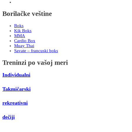
Borilačke veštine
Boks
Kik Boks
MMA
Cardio Box
Muay Thai
Savate – francuski boks
Treninzi po vašoj meri
Individualni
Takmičarski
rekreativni
dečiji