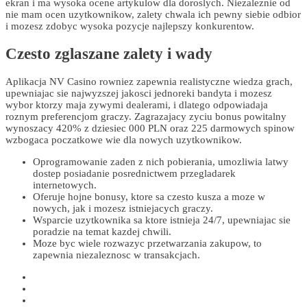
ekran i ma wysoka ocene artykulow dla doroslych. Niezaleznie od
nie mam ocen uzytkownikow, zalety chwala ich pewny siebie odbior
i mozesz zdobyc wysoka pozycje najlepszy konkurentow.
Czesto zglaszane zalety i wady
Aplikacja NV Casino rowniez zapewnia realistyczne wiedza grach,
upewniajac sie najwyzszej jakosci jednoreki bandyta i mozesz
wybor ktorzy maja zywymi dealerami, i dlatego odpowiadaja
roznym preferencjom graczy. Zagrazajacy zyciu bonus powitalny
wynoszacy 420% z dziesiec 000 PLN oraz 225 darmowych spinow
wzbogaca poczatkowe wie dla nowych uzytkownikow.
Oprogramowanie zaden z nich pobierania, umozliwia latwy
dostep posiadanie posrednictwem przegladarek
internetowych.
Oferuje hojne bonusy, ktore sa czesto kusza a moze w
nowych, jak i mozesz istniejacych graczy.
Wsparcie uzytkownika sa ktore istnieja 24/7, upewniajac sie
poradzie na temat kazdej chwili.
Moze byc wiele rozwazyc przetwarzania zakupow, to
zapewnia niezaleznosc w transakcjach.