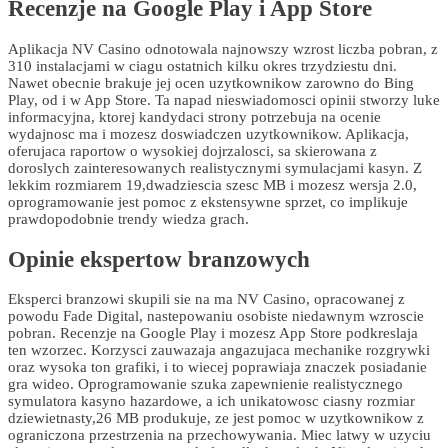
Recenzje na Google Play i App Store
Aplikacja NV Casino odnotowala najnowszy wzrost liczba pobran, z
310 instalacjami w ciagu ostatnich kilku okres trzydziestu dni.
Nawet obecnie brakuje jej ocen uzytkownikow zarowno do Bing
Play, od i w App Store. Ta napad nieswiadomosci opinii stworzy luke
informacyjna, ktorej kandydaci strony potrzebuja na ocenie
wydajnosc ma i mozesz doswiadczen uzytkownikow. Aplikacja,
oferujaca raportow o wysokiej dojrzalosci, sa skierowana z
doroslych zainteresowanych realistycznymi symulacjami kasyn. Z
lekkim rozmiarem 19,dwadziescia szesc MB i mozesz wersja 2.0,
oprogramowanie jest pomoc z ekstensywne sprzet, co implikuje
prawdopodobnie trendy wiedza grach.
Opinie ekspertow branzowych
Eksperci branzowi skupili sie na ma NV Casino, opracowanej z
powodu Fade Digital, nastepowaniu osobiste niedawnym wzroscie
pobran. Recenzje na Google Play i mozesz App Store podkreslaja
ten wzorzec. Korzysci zauwazaja angazujaca mechanike rozgrywki
oraz wysoka ton grafiki, i to wiecej poprawiaja znaczek posiadanie
gra wideo. Oprogramowanie szuka zapewnienie realistycznego
symulatora kasyno hazardowe, a ich unikatowosc ciasny rozmiar
dziewietnasty,26 MB produkuje, ze jest pomoc w uzytkownikow z
ograniczona przestrzenia na przechowywania. Miec latwy w uzyciu