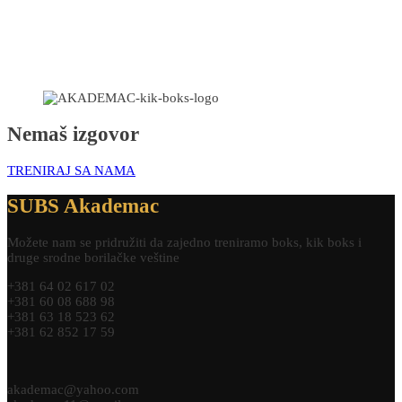
Nemaš izgovor
TRENIRAJ SA NAMA
SUBS Akademac
Možete nam se pridružiti da zajedno treniramo boks, kik boks i
druge srodne borilačke veštine
+381 64 02 617 02
+381 60 08 688 98
+381 63 18 523 62
+381 62 852 17 59
akademac@yahoo.com