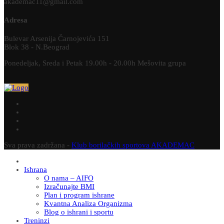
akademac11@gmail.com
Adresa
Bulevar Arsenija Čarnojevića 151
Blok 38 - N.Beograd
Ponedeljak, Sreda i Petak 19.00h - 20.00h Mešovita grupa
Sva prava zadržana -
Klub borilačkih sportova AKADEMAC
Ishrana
O nama – AIFO
Izračunajte BMI
Plan i program ishrane
Kvantna Analiza Organizma
Blog o ishrani i sportu
Treninzi