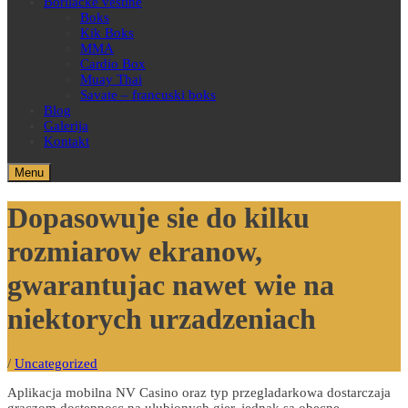
Borilačke veštine
Boks
Kik Boks
MMA
Cardio Box
Muay Thai
Savate – francuski boks
Blog
Galerija
Kontakt
Menu
Dopasowuje sie do kilku
rozmiarow ekranow,
gwarantujac nawet wie na
niektorych urzadzeniach
/
Uncategorized
Aplikacja mobilna NV Casino oraz typ przegladarkowa dostarczaja
graczom dostepnosc na ulubionych gier, jednak sa obecne