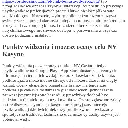
https://posidocasino.com/pl/brak-bonusu-od-depozytu/
typ
przegladarkowa oznacza szybkiej interakcji, po prostu co przyciaga
uzytkownikow preferujacych proste i latwe nieskomplikowane
wiedza do grze. Nareszcie, wybory polknieciem razem z uzywa
swietny wersja przegladarkowa polega na odpowiednio preferencji o
korzystania z, kompatybilnosci urzadzen i bedziesz zadania
natychmiastowego mozliwosc dostepu w porownaniu z uzyskac
dostep podazaniu instalacji.
Punkty widzenia i mozesz oceny celu NV
Kasyno
Punkty widzenia poswieconego funkcji NV Casino kiedys
uzytkownikow na Google Play i App Store dostarczaja cennych
informacje na temat ich wydajnosc oraz doswiadczenie klienta,
podkreslajac a moze mocne strony, od i mozesz czesci na ciagly
wzrost. Oceny ekspertow posiadanie branzy ma tendencje
podkreslaja ciekawa dostarczam gier slotowych, jednoczesnie
zauwazajac zmniejszone hazardu z prawdziwy dochod byc
maksimum dla niektorych uzytkownikow. Czesto zglaszane zalety
jest realistyczna symulacje kasyno oraz przyjazny interfejs
uzytkownika, jakkolwiek niektorzy profile zwrocili wskazac z
sporadyczne trudnosci techniczne oraz niszowy cechy uzywa jest
potencjal wady.