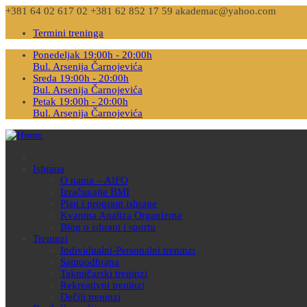
+381 64 02 617 02
+381 62 852 17 59
akademac@yahoo.com
Termini treninga
Ponedeljak 19:00h - 20:00h
Bul. Arsenija Čarnojevića
Sreda 19:00h - 20:00h
Bul. Arsenija Čarnojevića
Petak 19:00h - 20:00h
Bul. Arsenija Čarnojevića
Ishrana
O nama – AIFO
Izračunajte BMI
Plan i program ishrane
Kvantna Analiza Organizma
Blog o ishrani i sportu
Treninzi
Individualni-Personalni treninzi
Samoodbrana
Takmičarski treninzi
Rekreativni treninzi
Dečiji treninzi