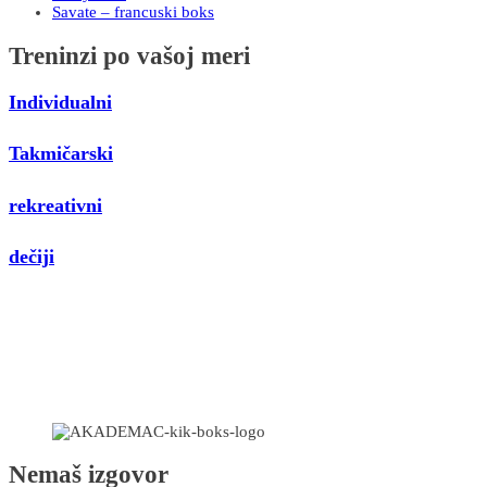
Savate – francuski boks
Treninzi po vašoj meri
Individualni
Takmičarski
rekreativni
dečiji
Nemaš izgovor