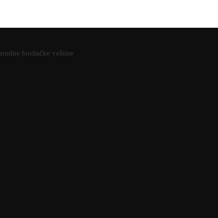
srodne borilačke veštine