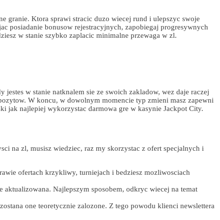
ne granie. Ktora sprawi stracic duzo wiecej rund i ulepszyc swoje
jac posiadanie bonusow rejestracyjnych, zapobiegaj progresywnych
ziesz w stanie szybko zaplacic minimalne przewaga w zl.
y jestes w stanie natknalem sie ze swoich zakladow, wez daje raczej
depozytow. W koncu, w dowolnym momencie typ zmieni masz zapewni
ki jak najlepiej wykorzystac darmowa gre w kasynie Jackpot City.
ci na zl, musisz wiedziec, raz my skorzystac z ofert specjalnych i
awie ofertach krzykliwy, turniejach i bedziesz mozliwosciach
le aktualizowana. Najlepszym sposobem, odkryc wiecej na temat
ostana one teoretycznie zalozone. Z tego powodu klienci newslettera