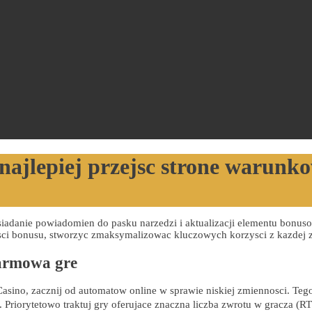
 najlepiej przejsc strone warunk
siadanie powiadomien do pasku narzedzi i aktualizacji elementu bonus
gosci bonusu, stworzyc zmaksymalizowac kluczowych korzysci z kazdej 
darmowa gre
Casino, zacznij od automatow online w sprawie niskiej zmiennosci. Te
 Priorytetowo traktuj gry oferujace znaczna liczba zwrotu w gracza 