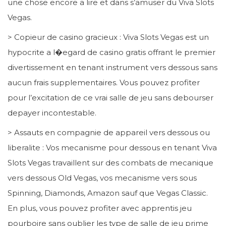
une chose encore a lire et dans s’amuser du Viva Slots
Vegas.
> Copieur de casino gracieux : Viva Slots Vegas est un
hypocrite a l�egard de casino gratis offrant le premier
divertissement en tenant instrument vers dessous sans
aucun frais supplementaires. Vous pouvez profiter
pour l’excitation de ce vrai salle de jeu sans debourser
depayer incontestable.
> Assauts en compagnie de appareil vers dessous ou
liberalite : Vos mecanisme pour dessous en tenant Viva
Slots Vegas travaillent sur des combats de mecanique
vers dessous Old Vegas, vos mecanisme vers sous
Spinning, Diamonds, Amazon sauf que Vegas Classic.
En plus, vous pouvez profiter avec apprentis jeu
pourboire sans oublier les type de salle de jeu prime