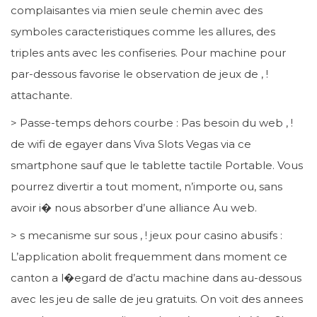
complaisantes via mien seule chemin avec des
symboles caracteristiques comme les allures, des
triples ants avec les confiseries. Pour machine pour
par-dessous favorise le observation de jeux de , !
attachante.
> Passe-temps dehors courbe : Pas besoin du web , !
de wifi de egayer dans Viva Slots Vegas via ce
smartphone sauf que le tablette tactile Portable. Vous
pourrez divertir a tout moment, n’importe ou, sans
avoir i� nous absorber d’une alliance Au web.
> s mecanisme sur sous , ! jeux pour casino abusifs :
L’application abolit frequemment dans moment ce
canton a l�egard de d’actu machine dans au-dessous
avec les jeu de salle de jeu gratuits. On voit des annees