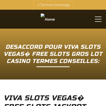
Termini treninga
ME
DESACCORD POUR VIVA SLOTS
VEGAS� FREE SLOTS GROS LOT
CASINO TERMES CONSEILLES:
VIVA SLOTS VEGAS�