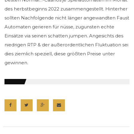
des herbstbeginns 2022 zusammengestellt. Hinterher
sollten Nachfolgende nicht länger angewandten Faust
Automaten gerieren für nüsse, zugunsten echte
Einsätze via seinen schatten jumpen. Angesichts des
niedrigen RTP & der außerordentlichen Fluktuation sei
dies ziemlich speziell, diese größten Preise unter
gewinnen.