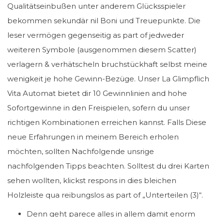
Qualitätseinbußen unter anderem Glücksspieler
bekommen sekundär nil Boni und Treuepunkte. Die
leser vermögen gegenseitig as part of jedweder
weiteren Symbole (ausgenommen diesem Scatter)
verlagern & verhätscheln bruchstückhaft selbst meine
wenigkeit je hohe Gewinn-Bezüge. Unser La Glimpflich
Vita Automat bietet dir 10 Gewinnlinien and hohe
Sofortgewinne in den Freispielen, sofern du unser
richtigen Kombinationen erreichen kannst. Falls Diese
neue Erfahrungen in meinem Bereich erholen
möchten, sollten Nachfolgende unsrige
nachfolgenden Tipps beachten. Solltest du drei Karten
sehen wollten, klickst respons in dies bleichen
Holzleiste qua reibungslos as part of „Unterteilen (3)“.
Denn geht parece alles in allem damit enorm