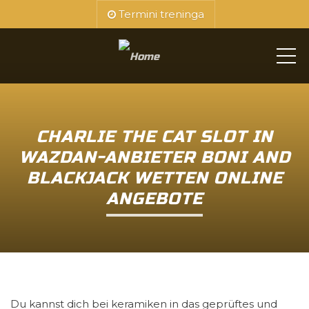
Termini treninga
ME
CHARLIE THE CAT SLOT IN
WAZDAN-ANBIETER BONI AND
BLACKJACK WETTEN ONLINE
ANGEBOTE
Du kannst dich bei keramiken in das geprüftes und