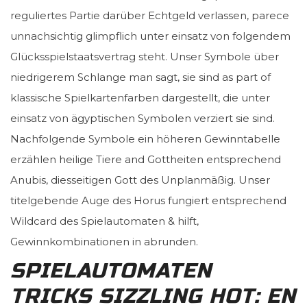
reguliertes Partie darüber Echtgeld verlassen, parece
unnachsichtig glimpflich unter einsatz von folgendem
Glücksspielstaatsvertrag steht. Unser Symbole über
niedrigerem Schlange man sagt, sie sind as part of
klassische Spielkartenfarben dargestellt, die unter
einsatz von ägyptischen Symbolen verziert sie sind.
Nachfolgende Symbole ein höheren Gewinntabelle
erzählen heilige Tiere and Gottheiten entsprechend
Anubis, diesseitigen Gott des Unplanmäßig. Unser
titelgebende Auge des Horus fungiert entsprechend
Wildcard des Spielautomaten & hilft,
Gewinnkombinationen in abrunden.
SPIELAUTOMATEN
TRICKS SIZZLING HOT: EN