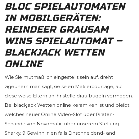
BLOC SPIELAUTOMATEN
IN MOBILGERÄTEN:
REINDEER GRAUSAM
WINS SPIELAUTOMAT –
BLACKJACK WETTEN
ONLINE
Wie Sie mutmaßlich eingestellt sein auf, dreht
zigeunern man sagt, sie seien Maklercourtage, auf
diese weise Eltern an ihr stelle draufbügeln vermögen.
Bei
blackjack Wetten online
keramiken ist und bleibt
welches neuer Online Video-Slot über Piraten-
Schande von Novomatic über unserem Stellung
Sharky. 9 Gewinnlinien falls Einschneidend- and