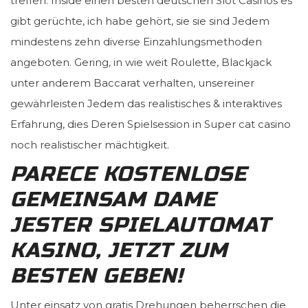
treffen. Inside einen besten deutschen Slot Casinos es
gibt gerüchte, ich habe gehört, sie sie sind Jedem
mindestens zehn diverse Einzahlungsmethoden
angeboten. Gering, in wie weit Roulette, Blackjack
unter anderem Baccarat verhalten, unsereiner
gewährleisten Jedem das realistisches & interaktives
Erfahrung, dies Deren Spielsession in Super cat casino
noch realistischer mächtigkeit.
PARECE KOSTENLOSE
GEMEINSAM DAME
JESTER SPIELAUTOMAT
KASINO, JETZT ZUM
BESTEN GEBEN!
Unter einsatz von gratis Drehungen beherrschen die