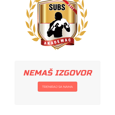
NEMAŠ IZGOVOR
TRENIRAJ SA NAMA