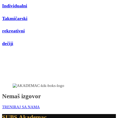
Individualni
Takmičarski
rekreativni
dečiji
Nemaš izgovor
TRENIRAJ SA NAMA
SUBS Akademac