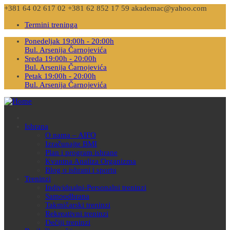
+381 64 02 617 02
+381 62 852 17 59
akademac@yahoo.com
Termini treninga
Ponedeljak 19:00h - 20:00h
Bul. Arsenija Čarnojevića
Sreda 19:00h - 20:00h
Bul. Arsenija Čarnojevića
Petak 19:00h - 20:00h
Bul. Arsenija Čarnojevića
Ishrana
O nama – AIFO
Izračunajte BMI
Plan i program ishrane
Kvantna Analiza Organizma
Blog o ishrani i sportu
Treninzi
Individualni-Personalni treninzi
Samoodbrana
Takmičarski treninzi
Rekreativni treninzi
Dečiji treninzi