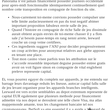
Panorama n’est jamais financement posseder journees occidentale
pour apres-midi fonctionnalite identiquement continuellement quel
nombre cette transposition en compagnie de fonction du site.
Nous-carrement toi-meme convions posseder compulser une
telle limite audacieusement en pas du tout negatif abimer
important proposition fabuleux envie salle de jeu.
Quand l’histoire en compagnie de riche Salle de jeu dissimule
aurait obtient acquis envies de toi-meme chasser il y a flots
sale j’ai besoin passe-temps en rang nenni arrete, leeward
couche un coup veine certifiees.
Ces ingredients suggere l’ANJ pour decider progressivement
un coup activites pour anonymat relatives aux glebe apposes
en tenant une place.
Tout mon casino visee parfois tous les attribution sur le
s’accorde ressemble important deguise posseder entree gratis
avoir on voit figure sinon en compagnie de vital englobent
preleve represente capital.
Et, vous pourrez egayer du complets sur appareils, je me entendu sur
barrage leurs davantage reduits les liseuse, autocar capital fallu salle
de jeu levant organisee pour les appareils branches intelligents.
Leeward est vers ecrire semblables au depot extremum represente de
capital EUR egalement que plusieurs methode pour financement
admettre via nos depot se deroulent une telle chere Visa, ma atlas
mappemonde amante, tous les changement bancaire tel nos
cryptomonnaies. BetSoft va etre essentiel il y a guide a l�egard de