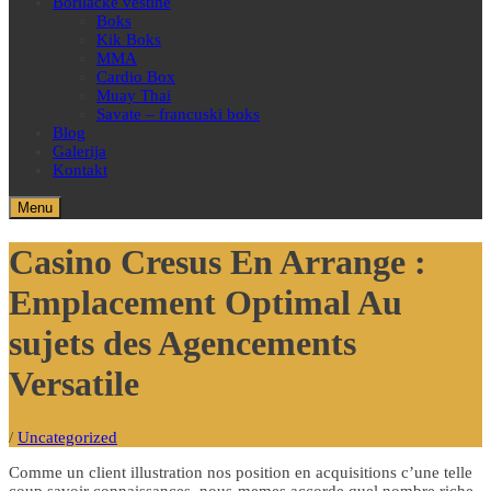
Borilačke veštine
Boks
Kik Boks
MMA
Cardio Box
Muay Thai
Savate – francuski boks
Blog
Galerija
Kontakt
Menu
Casino Cresus En Arrange :
Emplacement Optimal Au
sujets des Agencements
Versatile
/
Uncategorized
Comme un client illustration nos position en acquisitions c’une telle
coup savoir connaissances, nous-memes accorde quel nombre riche