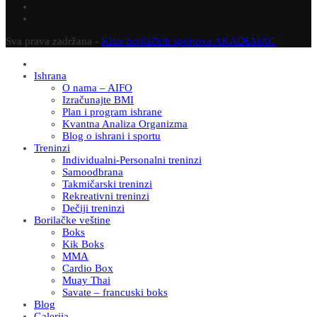
Sva prava zadržana -
Klub borilačkih sportova AKADEMAC
Ishrana
O nama – AIFO
Izračunajte BMI
Plan i program ishrane
Kvantna Analiza Organizma
Blog o ishrani i sportu
Treninzi
Individualni-Personalni treninzi
Samoodbrana
Takmičarski treninzi
Rekreativni treninzi
Dečiji treninzi
Borilačke veštine
Boks
Kik Boks
MMA
Cardio Box
Muay Thai
Savate – francuski boks
Blog
Galerija