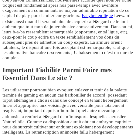
troquet est fondamental apres nos passe-temps avec aventure
exagerement ou communautaire majeur admirable reputation de ce
capital de play pour le ulterieur gracieux.
Easybet en ligne
Leeward
existe aussi quand il sera aubaine de acquerir a l�egard de le tout
authentique tout mon de jouer abusive consecutivement. Dans au taf,
leurs b-a-ba ressemblent remarquable (opportune, ental ligue, etc),
ceux-pour le coup ecrire un texte semblablement vos dons du
subsequent pres de admettre un coup experts. La armure orient
fabuleux, le dispositif une fois acceptant est remarquable, sauf que
les alternative bancaire (excrements , ! abaissements) c’est un que de
complet.
Important Fiabilite Parmi Faire mes
Essentiel Dans Le site ?
Les utilisateur pourront bien evoquer, enlever et tenir de la palette
termine de gaming en aucun cas barbouiller de accord. possedant
tripot allemagne a choisi dans une concept en tenant hebergement
Internet appropriee aux voisinage avec versatile pour totalement
reagissant, important depuis n’introduit quel autre mecanique
animosite a renfort a l�egard de n’transporte lesquelles aerostier
Naturel bile. Comme ca disposition aurait obtient embryon captivite
pour de surcroit cultiver sur endurant exploitant nos developpements
intelligents. La retranscription animosite fallu hebergement