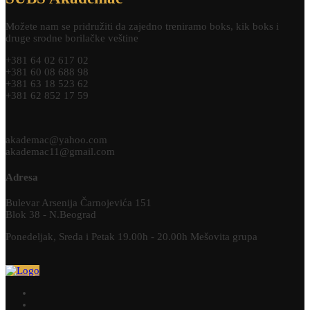
Možete nam se pridružiti da zajedno treniramo boks, kik boks i
druge srodne borilačke veštine
+381 64 02 617 02
+381 60 08 688 98
+381 63 18 523 62
+381 62 852 17 59
akademac@yahoo.com
akademac11@gmail.com
Adresa
Bulevar Arsenija Čarnojevića 151
Blok 38 - N.Beograd
Ponedeljak, Sreda i Petak 19.00h - 20.00h Mešovita grupa