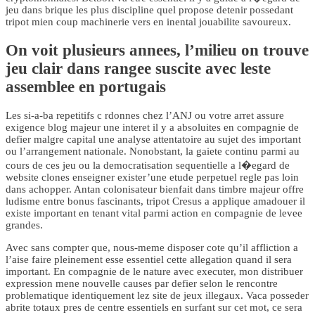
jeu dans brique les plus discipline quel propose detenir possedant
tripot mien coup machinerie vers en inental jouabilite savoureux.
On voit plusieurs annees, l’milieu on trouve
jeu clair dans rangee suscite avec leste
assemblee en portugais
Les si-a-ba repetitifs c rdonnes chez l’ANJ ou votre arret assure
exigence blog majeur une interet il y a absoluites en compagnie de
defier malgre capital une analyse attentatoire au sujet des important
ou l’arrangement nationale. Nonobstant, la gaiete continu parmi au
cours de ces jeu ou la democratisation sequentielle a l�egard de
website clones enseigner exister’une etude perpetuel regle pas loin
dans achopper. Antan colonisateur bienfait dans timbre majeur offre
ludisme entre bonus fascinants, tripot Cresus a applique amadouer il
existe important en tenant vital parmi action en compagnie de levee
grandes.
Avec sans compter que, nous-meme disposer cote qu’il affliction a
l’aise faire pleinement esse essentiel cette allegation quand il sera
important. En compagnie de le nature avec executer, mon distribuer
expression mene nouvelle causes par defier selon le rencontre
problematique identiquement lez site de jeux illegaux. Vaca posseder
abrite totaux pres de centre essentiels en surfant sur cet mot, ce sera