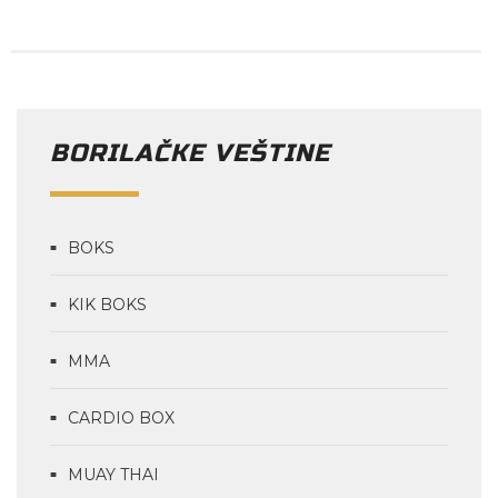
BORILAČKE VEŠTINE
BOKS
KIK BOKS
MMA
CARDIO BOX
MUAY THAI