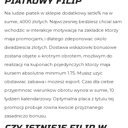
PIATKOWY FILIP
Na ludzie piatek w sklepie dodatkowy setki% na w
sumie, 4000 zlotych. Najwczesniej bedziesz chcial sam
wchodzic w interakcje motywacja na zakladce ktorzy
maja promocjami, i dlatego zdeponowac okolo
dwadziescia zlotych. Dostawa wskazowki bonusowe
zostana objete x-krotnym obrotem, mozliwym do
realizacji na kuponach pojedynczych ktorzy maja
kursem absolutne minimum 1.75. Musisz uzyc
obstawiac zabawa i mozesz esport. Czas dla ciebie
przyjemnosc warunkow obrotu wynosi w sumie, 10
tydzien kalendarzowy. Optymalna placa z tytulu tej
promocji probuje rowna kwocie przyznanego
zasadniczo bonusu.