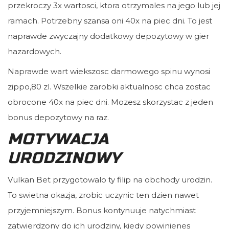
przekroczy 3x wartosci, ktora otrzymales na jego lub jej
ramach. Potrzebny szansa oni 40x na piec dni. To jest
naprawde zwyczajny dodatkowy depozytowy w gier
hazardowych.
Naprawde wart wiekszosc darmowego spinu wynosi
zippo,80 zl. Wszelkie zarobki aktualnosc chca zostac
obrocone 40x na piec dni. Mozesz skorzystac z jeden
bonus depozytowy na raz.
MOTYWACJA
URODZINOWY
Vulkan Bet przygotowalo ty filip na obchody urodzin.
To swietna okazja, zrobic uczynic ten dzien nawet
przyjemniejszym. Bonus kontynuuje natychmiast
zatwierdzony do ich urodziny, kiedy powinienes