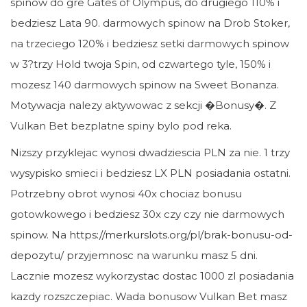
spinow do gre Gates of Olympus, do drugiego 110% i
bedziesz Lata 90. darmowych spinow na Drob Stoker,
na trzeciego 120% i bedziesz setki darmowych spinow
w 3?trzy Hold twoja Spin, od czwartego tyle, 150% i
mozesz 140 darmowych spinow na Sweet Bonanza.
Motywacja nalezy aktywowac z sekcji �Bonusy�. Z
Vulkan Bet bezplatne spiny bylo pod reka.
Nizszy przyklejac wynosi dwadziescia PLN za nie. 1 trzy
wysypisko smieci i bedziesz LX PLN posiadania ostatni.
Potrzebny obrot wynosi 40x chociaz bonusu
gotowkowego i bedziesz 30x czy czy nie darmowych
spinow. Na
https://merkurslots.org/pl/brak-bonusu-od-
depozytu/
przyjemnosc na warunku masz 5 dni.
Lacznie mozesz wykorzystac dostac 1000 zl posiadania
kazdy rozszczepiac. Wada bonusow Vulkan Bet masz