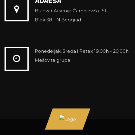
ADRESA
Bulevar Arsenija Čarnojevića 151
Blok 38 - N.Beograd
Ponedeljak, Sreda i Petak 19.00h - 20.00h
Mešovita grupa