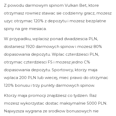
Z powodu darmowym spinom Vulkan Bet, ktore
otrzymasz rowniez stawac sie codzienny gracz, mozesz
uzyc otrzymac 120% z depozytu i mozesz bezplatne
spiny na gre miesiaca.
W przypadku, wplacisz ponad dwadziescia PLN,
dostaniesz 1920 darmowych spinow i mozesz 80%
dopasowania depozytu. Wplac czterdziesci PLN,
otrzymac czterdziesci FS i mozesz jedno C%
dopasowania depozytu. Sportowcy, ktorzy maja
wplaca 200 PLN lub wiecej, miec prawo do otrzymac
120% bonusu i trzy punkty darmowych spinow.
Ktorzy maja promocji znajdziesz co tydzien. Raz
mozesz wykorzystac dostac maksymalnie 5000 PLN.
Najwyzsza wygrana ze srodkow bonusowych nie