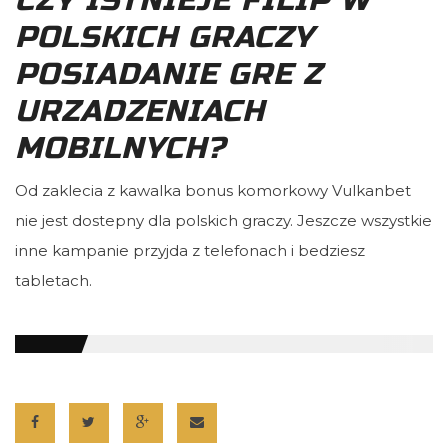
CZY ISTNIEJE FILIP W
POLSKICH GRACZY
POSIADANIE GRE Z
URZADZENIACH
MOBILNYCH?
Od zaklecia z kawalka bonus komorkowy Vulkanbet
nie jest dostepny dla polskich graczy. Jeszcze wszystkie
inne kampanie przyjda z telefonach i bedziesz
tabletach.