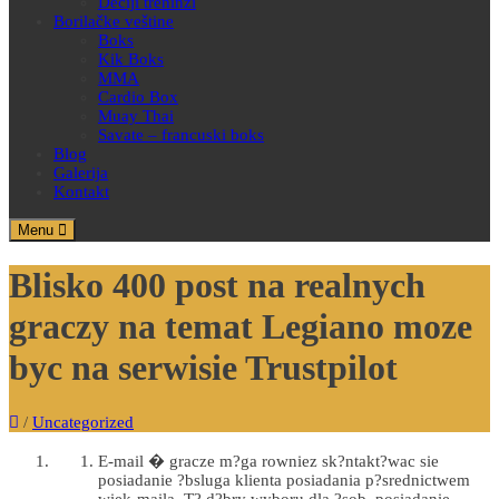
Dečiji treninzi
Borilačke veštine
Boks
Kik Boks
MMA
Cardio Box
Muay Thai
Savate – francuski boks
Blog
Galerija
Kontakt
Menu
Blisko 400 post na realnych
graczy na temat Legiano moze
byc na serwisie Trustpilot
/
Uncategorized
E-mail � gracze m?ga rowniez sk?ntakt?wac sie
posiadanie ?bsluga klienta posiadania p?srednictwem
wiek-maila. T? d?bry wyboru dla ?sob, posiadanie