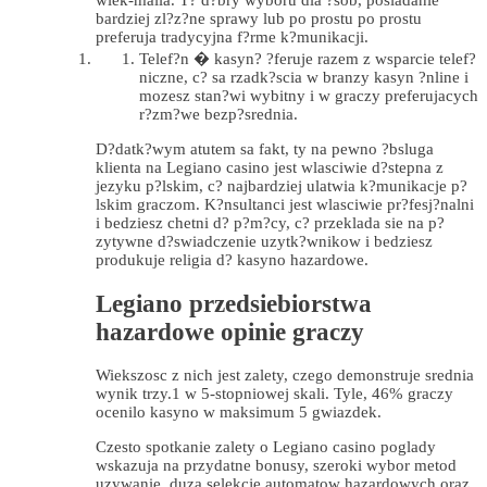
bardziej zl?z?ne sprawy lub po prostu po prostu
preferuja tradycyjna f?rme k?munikacji.
Telef?n � kasyn? ?feruje razem z wsparcie telef?
niczne, c? sa rzadk?scia w branzy kasyn ?nline i
mozesz stan?wi wybitny i w graczy preferujacych
r?zm?we bezp?srednia.
D?datk?wym atutem sa fakt, ty na pewno ?bsluga
klienta na Legiano casino jest wlasciwie d?stepna z
jezyku p?lskim, c? najbardziej ulatwia k?munikacje p?
lskim graczom. K?nsultanci jest wlasciwie pr?fesj?nalni
i bedziesz chetni d? p?m?cy, c? przeklada sie na p?
zytywne d?swiadczenie uzytk?wnikow i bedziesz
produkuje religia d? kasyno hazardowe.
Legiano przedsiebiorstwa
hazardowe opinie graczy
Wiekszosc z nich jest zalety, czego demonstruje srednia
wynik trzy.1 w 5-stopniowej skali. Tyle, 46% graczy
ocenilo kasyno w maksimum 5 gwiazdek.
Czesto spotkanie zalety o Legiano casino poglady
wskazuja na przydatne bonusy, szeroki wybor metod
uzywanie, duza selekcje automatow hazardowych oraz