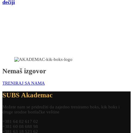
dečiji
Nemaš izgovor
TRENIRAJ SA NAMA
SUBS Akademac
Možete nam se pridružiti da zajedno treniramo boks, kik boks i
druge srodne borilačke veštine
+381 64 02 617 02
+381 60 08 688 98
+381 63 18 523 62