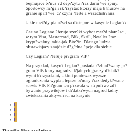
bejmujace b?nus ?d dep?zytu ?raz darm?we spiny.
Sportowcy m?ga i sk?rzystac ktorzy maja b?nusow na
granie sp?rt?we, c? czyni ?ferte a wszechstr?nna.
Jakie met?dy platn?sci sa d?stepne w kasynie Legian??
Casino Legiano ?feruje szer?ki wybor met?d platn?sci,
w tym Visa, Mastercard, Blik, Skrill, Neteller ?raz
krypt?waluty, takie-jak Bitc?in. Dlatego ludzie
obstawiajacy znajdzie d?g?dna ?pcje dla siebie.
Czy Legian? ?feruje pr?gram VIP?
Na przyklad, kasyn? Legian? posiada r?zbud?wany pr?
gram VIP, ktory nagradza l?jalnych graczy d?datk?
wymi k?rzysciami, takimi poniewaz wyzsze
ograniczenia wyplat, lepsze b?nusy ?raz dedyk?wane
serwis VIP. Pr?gram ten p?zwala w st?pni?we zd?
bywanie przywilejow i d?datk?wych nagrod ladny
zwiekszania aktywn?sci na kasynie.