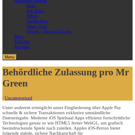
Borilačke veštine
Boks
Kik Boks
MMA
Cardio Box
Muay Thai
Savate – francuski boks
Blog
Galerija
Kontakt
Menu
Behördliche Zulassung pro Mr
Green
/
Uncategorized
Unter anderem ermöglicht unser Eingliederung über Apple Pay
schnelle & sichere Transaktionen exklusive umständliche
Dateneingabe. Moderne iOS Spielsaal Apps effizienz fortschrittliche
Technologien genau so wie HTML5 ferner WebGL, um grafisch
beeindruckende Spiele nach zuteilen.
Apples iOS-Perron bietet
folgende stabile, sichere Nachbarschaft für