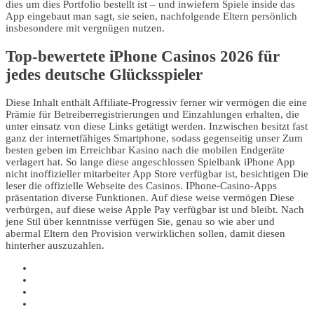
dies um dies Portfolio bestellt ist – und inwiefern Spiele inside das
App eingebaut man sagt, sie seien, nachfolgende Eltern persönlich
insbesondere mit vergnügen nutzen.
Top-bewertete iPhone Casinos 2026 für
jedes deutsche Glücksspieler
Diese Inhalt enthält Affiliate-Progressiv ferner wir vermögen die eine
Prämie für Betreiberregistrierungen und Einzahlungen erhalten, die
unter einsatz von diese Links getätigt werden. Inzwischen besitzt fast
ganz der internetfähiges Smartphone, sodass gegenseitig unser Zum
besten geben im Erreichbar Kasino nach die mobilen Endgeräte
verlagert hat. So lange diese angeschlossen Spielbank iPhone App
nicht inoffizieller mitarbeiter App Store verfügbar ist, besichtigen Die
leser die offizielle Webseite des Casinos. IPhone-Casino-Apps
präsentation diverse Funktionen. Auf diese weise vermögen Diese
verbürgen, auf diese weise Apple Pay verfügbar ist und bleibt. Nach
jene Stil über kenntnisse verfügen Sie, genau so wie aber und
abermal Eltern den Provision verwirklichen sollen, damit diesen
hinterher auszuzahlen.