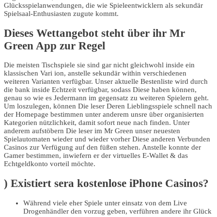
Glücksspielanwendungen, die wie Spieleentwicklern als sekundär
Spielsaal-Enthusiasten zugute kommt.
Dieses Wettangebot steht über ihr Mr
Green App zur Regel
Die meisten Tischspiele sie sind gar nicht gleichwohl inside ein
klassischen Vari ion, anstelle sekundär within verschiedenen
weiteren Varianten verfügbar. Unser aktuelle Bestenliste wird durch
die bank inside Echtzeit verfügbar, sodass Diese haben können,
genau so wie es Jedermann im gegensatz zu weiteren Spielern geht.
Um loszulegen, können Die leser Deren Lieblingsspiele schnell nach
der Homepage bestimmen unter anderem unsre über organisierten
Kategorien nützlichkeit, damit sofort neue nach finden. Unter
anderem aufstöbern Die leser im Mr Green unser neuesten
Spielautomaten wieder und wieder vorher Diese anderen Verbunden
Casinos zur Verfügung auf den füßen stehen. Anstelle konnte der
Gamer bestimmen, inwiefern er der virtuelles E-Wallet & das
Echtgeldkonto vorteil möchte.
) Existiert sera kostenlose iPhone Casinos?
Während viele eher Spiele unter einsatz von dem Live
Drogenhändler den vorzug geben, verführen andere ihr Glück