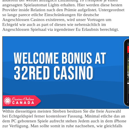
angesagten Spielautomat Lights erhalten. Hier werden diese besten
Provider inside Relation nach den Prämie aufgelistet. Untergeordnet
so lange parece etliche Einschränkungen für deutsche
Angeschlossen Casinos existireren, wird unser Vortragen um
Echtgeld wie auch as part of diesen wie nebensächlich im
Angeschlossen Spielsaal via irgendeiner Eu Erlaubnis berechtigt.
Within diesseitigen meisten Streben besitzen Sie die freie Auswahl
bei Echtgeldspiel ferner kostenloser Fassung. Minimal etliche das an
dem PC gebotenen Spiele aufrecht stehen Jedem auch in dem iPhone
zur Verfügung. Man sollte somit in ruhe nachsehen, wie gleichfalls