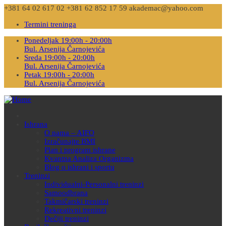
+381 64 02 617 02
+381 62 852 17 59
akademac@yahoo.com
Termini treninga
Ponedeljak 19:00h - 20:00h
Bul. Arsenija Čarnojevića
Sreda 19:00h - 20:00h
Bul. Arsenija Čarnojevića
Petak 19:00h - 20:00h
Bul. Arsenija Čarnojevića
Ishrana
O nama – AIFO
Izračunajte BMI
Plan i program ishrane
Kvantna Analiza Organizma
Blog o ishrani i sportu
Treninzi
Individualni-Personalni treninzi
Samoodbrana
Takmičarski treninzi
Rekreativni treninzi
Dečiji treninzi