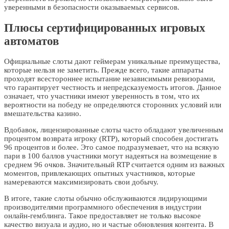
уверенными в безопасности оказываемых сервисов.
Плюсы сертифицированных игровых
автоматов
Официальные слоты дают геймерам уникальные преимущества,
которые нельзя не заметить. Прежде всего, такие аппараты
проходят всестороннее испытание независимыми ревизорами,
что гарантирует честность и непредсказуемость итогов. Данное
означает, что участники имеют уверенность в том, что их
вероятности на победу не определяются сторонних условий или
вмешательства казино.
Вдобавок, лицензированные слоты часто обладают увеличенным
процентом возврата игроку (RTP), который способен достигать
96 процентов и более. Это самое подразумевает, что на всякую
пари в 100 баллов участники могут надеяться на возмещение в
среднем 96 очков. Значительный RTP считается одним из важных
моментов, привлекающих опытных участников, которые
намереваются максимизировать свои добычу.
В итоге, такие слоты обычно обслуживаются лидирующими
производителями программного обеспечения в индустрии
онлайн-гемблинга. Такое предоставляет не только высокое
качество визуала и аудио, но и частые обновления контента. В