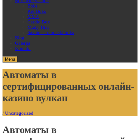
Borilačke veštine
Boks
Kik Boks
MMA
Cardio Box
Muay Thai
Savate – francuski boks
Blog
Galerija
Kontakt
Menu
Автоматы в
сертифицированных онлайн-
казино вулкан
/
Uncategorized
Автоматы в