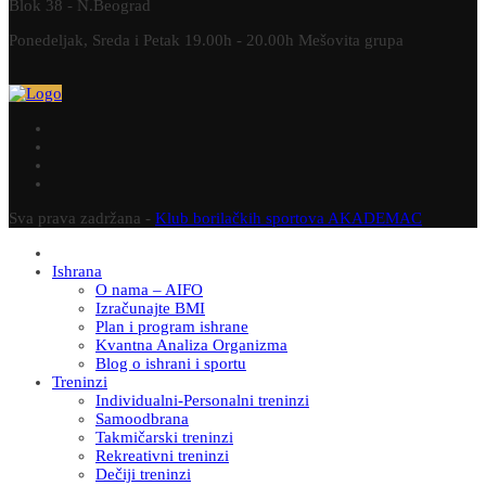
Blok 38 - N.Beograd
Ponedeljak, Sreda i Petak 19.00h - 20.00h Mešovita grupa
Sva prava zadržana -
Klub borilačkih sportova AKADEMAC
Ishrana
O nama – AIFO
Izračunajte BMI
Plan i program ishrane
Kvantna Analiza Organizma
Blog o ishrani i sportu
Treninzi
Individualni-Personalni treninzi
Samoodbrana
Takmičarski treninzi
Rekreativni treninzi
Dečiji treninzi