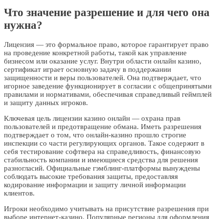
Что значение разрешение и для чего она
нужна?
Лицензия — это формальное право, которое гарантирует право
на проведение конкретной работы, такой как управление
бизнесом или оказание услуг. Внутри области онлайн казино,
сертификат играет основную задачу в поддержании
защищенности и веры пользователей. Она подтверждает, что
игорное заведение функционирует в согласии с общепринятыми
правилами и нормативами, обеспечивая справедливый геймплей
и защиту данных игроков.
Ключевая цель лицензии казино онлайн — охрана прав
пользователей и предотвращение обмана. Иметь разрешения
подтверждает о том, что онлайн-казино прошло строгие
инспекции со части регулирующих органов. Такое содержит в
себя тестирование софтвера на справедливость, финансовую
стабильность компании и имеющиеся средства для решения
разногласий. Официальные гэмблинг-платформы вынуждены
соблюдать высокие требования защиты, предоставляя
кодирование информации и защиту личной информации
клиентов.
Игроки необходимо учитывать на присутствие разрешения при
выборе интернет-казино. Популярные регионы для оформления