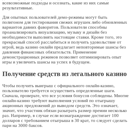
всевозможные подходы и осознать, какие из них самые
результативные.
Для опытных пользователей демо-режимы могут быть
полигоном для тестирования свежих игрушек либо обновленных
вариантов давних фаворитов. Пользователи способны
проанализировать визуализацию, музыку и дизайн без
необходимости выполнять настоящие ставки. Кроме того, это
прекрасный способ расслабиться и получить удовольствие от
игрой, ведь казино онлайн предлагает неповторимые шансы без
давления финансовых обязательств. Применение
демонстрационных режимов позволяет оптимизировать опыт
игры и увеличить шансы на успех в будущем.
Получение средств из легального казино
Чтобы получить выигрыш с официального онлайн-казино,
пользователю требуется осуществить определенные шаги.
Сначала, проверьте, что все условия бонусов соблюдены. Многие
онлайн-казино требуют выполнения условий по отыгрышу
акционных предложений до выводом средств. Это означает,
значит, что участник обязан разыграть размер премии несколько
раз. Например, в случае если вознаграждение достигает 100
долларов с требованием отыгрыша в 30 крат, то следует сделать
пари на 3000 баксов.