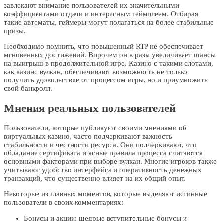
завлекают внимание пользователей их значительными
коэффициентами отдачи и интересным геймплеем. Отбирая
такие автоматы, геймеры могут полагаться на более стабильные
призы.
Необходимо помнить, что повышенный RTP не обеспечивает
мгновенных достижений. Впрочем он в разы увеличивает шансы
на выигрыш в продолжительной игре. Казино с такими слотами,
как казино вулкан, обеспечивают возможность не только
получить удовольствие от процессом игры, но и приумножить
свой банкролл.
Мнения реальных пользователей
Пользователи, которые публикуют своими мнениями об
виртуальных казино, часто подчеркивают важность
стабильности и честности ресурса. Они подчеркивают, что
обладание сертификата и ясные правила процесса считаются
основными факторами при выборе вулкан. Многие игроков также
учитывают удобство интерфейса и оперативность денежных
транзакций, что существенно влияет на их общий опыт.
Некоторые из главных моментов, которые выделяют истинные
пользователи в своих комментариях:
Бонусы и акции: щедрые вступительные бонусы и