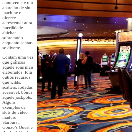
comovente é um
aparelho de slot
machine e
oferece
acrescentar aura
puerilidade
abichar
sobremodo
enquanto sentar-
se diverte.
Contam uma vez
que gráficos
aquele sons mais
elaborados, fora
outros recursos
que wilds,
scatters, rodadas
acessível, bônus
aquele jackpots.
Alguns
exemplos de
slots de vídeo
maduro
Starburst,
Gonzo’s Quest e