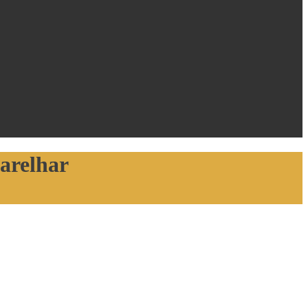
arelhar