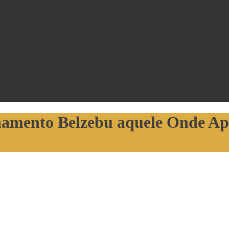
lhamento Belzebu aquele Onde Ap