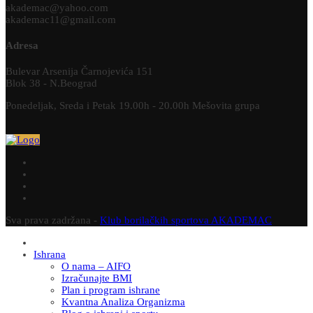
akademac@yahoo.com
akademac11@gmail.com
Adresa
Bulevar Arsenija Čarnojevića 151
Blok 38 - N.Beograd
Ponedeljak, Sreda i Petak 19.00h - 20.00h Mešovita grupa
Sva prava zadržana -
Klub borilačkih sportova AKADEMAC
Ishrana
O nama – AIFO
Izračunajte BMI
Plan i program ishrane
Kvantna Analiza Organizma