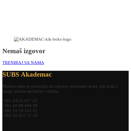
Nemaš izgovor
TRENIRAJ SA NAMA
SUBS Akademac
Možete nam se pridružiti da zajedno treniramo boks, kik boks i
druge srodne borilačke veštine
+381 64 02 617 02
+381 60 08 688 98
+381 63 18 523 62
+381 62 852 17 59