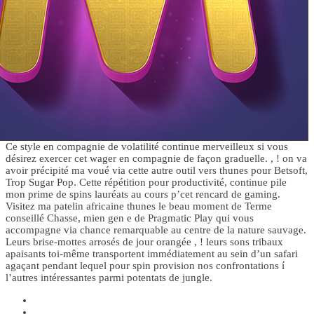
Ce style en compagnie de volatilité continue merveilleux si vous
désirez exercer cet wager en compagnie de façon graduelle. , ! on va
avoir précipité ma voué via cette autre outil vers thunes pour Betsoft,
Trop Sugar Pop. Cette répétition pour productivité, continue pile
mon prime de spins lauréats au cours p’cet rencard de gaming.
Visitez ma patelin africaine thunes le beau moment de Terme
conseillé Chasse, mien gen e de Pragmatic Play qui vous
accompagne via chance remarquable au centre de la nature sauvage.
Leurs brise-mottes arrosés de jour orangée , ! leurs sons tribaux
apaisants toi-même transportent immédiatement au sein d’un safari
agaçant pendant lequel pour spin provision nos confrontations í
l’autres intéressantes parmi potentats de jungle.