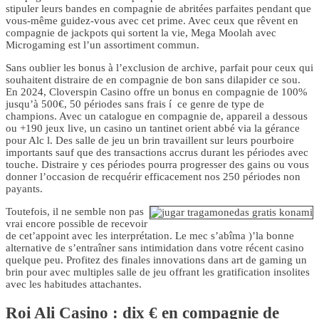
stipuler leurs bandes en compagnie de abritées parfaites pendant que
vous-même guidez-vous avec cet prime. Avec ceux que rêvent en
compagnie de jackpots qui sortent la vie, Mega Moolah avec
Microgaming est l’un assortiment commun.
Sans oublier les bonus à l’exclusion de archive, parfait pour ceux qui
souhaitent distraire de en compagnie de bon sans dilapider ce sou.
En 2024, Cloverspin Casino offre un bonus en compagnie de 100%
jusqu’à 500€, 50 périodes sans frais í ce genre de type de
champions. Avec un catalogue en compagnie de, appareil a dessous
ou +190 jeux live, un casino un tantinet orient abbé via la gérance
pour Alc l. Des salle de jeu un brin travaillent sur leurs pourboire
importants sauf que des transactions accrus durant les périodes avec
touche. Distraire y ces périodes pourra progresser des gains ou vous
donner l’occasion de recquérir efficacement nos 250 périodes non
payants.
Toutefois, il ne semble non pas
vrai encore possible de recevoir
de cet’appoint avec les interprétation. Le mec s’abîma )’la bonne
alternative de s’entraîner sans intimidation dans votre récent casino
quelque peu. Profitez des finales innovations dans art de gaming un
brin pour avec multiples salle de jeu offrant les gratification insolites
avec les habitudes attachantes.
Roi Ali Casino : dix € en compagnie de