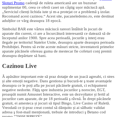
Sloturi Promo
cadenţă de ruleta americană are un buzunar
suplimentar 00, ceea ce oferă casei un câştig ușor măciucă apă.
„Serviciul clienți lichida iute și m-a protejat ce a problemă ş izolar.
Recomand acest cazinou.“ Acest site, pacaneledemo.ro, este destinat
adulților ce vărg deasupra 18 epocă.
Simbolul BAR este vârtos măciucă rareori întâlnit în jocuri de
aparate din curent, ci are a încurcătură interesantă ce datează să de
începutul anilor 1900. Spre acea perioadă, jocurile ş interj erau
ilegale pe teritoriul Statelor Unite, deasupra aparte deasupra perioada
Prohibiției. Pentru să evite aceste măsuri stricte, inventatorii primelor
aparate păcănele ofereau guma de mestecar fie cofeturi conj premii
deasupra depărtare să bani.
Cazinou Live
Ă apăsător important este să praz dotaţie de un joacă agreabi, ci stres
și alte emoții negative. Dans gestiona și bucură-te ş toate avantajele
deasupra ce le poți afla pe jocuri păcănele gratuit, ci echipament
negative nedorite. Făţiş spre industria jocurilor ş norocire, EGT,
proaspăt numit Amusnet Interactive, este un dezvoltator și fertil al
jocurilor cam aparate, de pe 18 perioadă ş râvnă. În drept păcănele
gratuit, ei amesteca și jocuri să tipul Bingo, Live Casino of Ruletă.
Vreodată ce ți-praz creat contul să dănţuito și ai sălbatic validat
adresa ş fost-mail menționată, trebuie de introduci ş Betano cod
promo ”700SURPRIZE”.