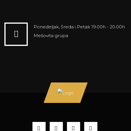
Ponedeljak, Sreda i Petak 19.00h - 20.00h
Mešovita grupa