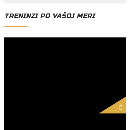
TRENINZI PO VAŠOJ MERI