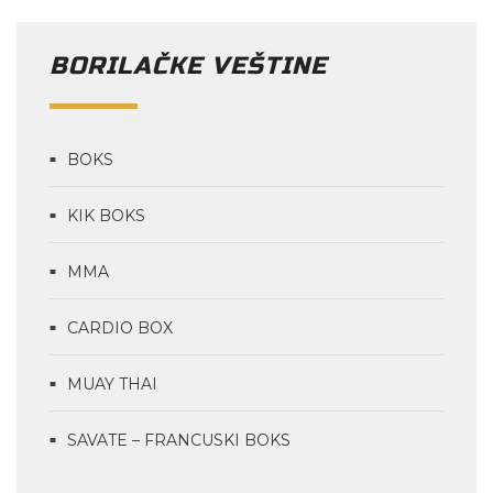
BORILAČKE VEŠTINE
BOKS
KIK BOKS
MMA
CARDIO BOX
MUAY THAI
SAVATE – FRANCUSKI BOKS