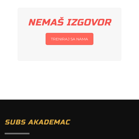
NEMAŠ IZGOVOR
TRENIRAJ SA NAMA
SUBS AKADEMAC