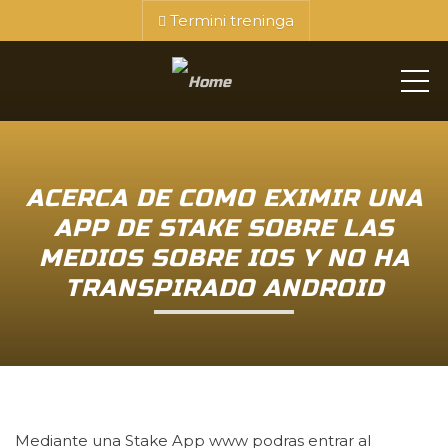
Termini treninga
ME
ACERCA DE COMO EXIMIR UNA
APP DE STAKE SOBRE LAS
MEDIOS SOBRE IOS Y NO HA
TRANSPIRADO ANDROID
Mediante una Stake App www podras entrar al