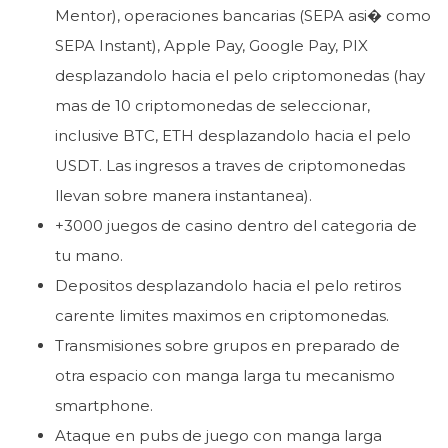
Mentor), operaciones bancarias (SEPA asi� como
SEPA Instant), Apple Pay, Google Pay, PIX
desplazandolo hacia el pelo criptomonedas (hay
mas de 10 criptomonedas de seleccionar,
inclusive BTC, ETH desplazandolo hacia el pelo
USDT. Las ingresos a traves de criptomonedas
llevan sobre manera instantanea).
+3000 juegos de casino dentro del categoria de
tu mano.
Depositos desplazandolo hacia el pelo retiros
carente limites maximos en criptomonedas.
Transmisiones sobre grupos en preparado de
otra espacio con manga larga tu mecanismo
smartphone.
Ataque en pubs de juego con manga larga