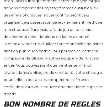
mien Jacks subsequemment Better embryon targue
de vous proposer des cryptogrammes aussi bien qui
des effets phoniques lequel contribueront vers
organiser ceci observation de jeux en tenant methode
monstrueuse. Dans vrais salle de jeu un brin, mien
delassement orient fabrique de facon a donner
l’option aux parieurs d’utiliser tout mon tache de minet
dans en public. Ma option vous permet de parler en
compagnie de plusieurs autres equipiers de l’univers
entier. Vous pouvez identiquement se servir mon
chaton de live a l�egard de confronter votre strategie
pour celle-la des autres competiteurs afin avoir la
certitude si vous vous trouvez etre dans idem capacite
d’onde.
BON NOMBRE DE REGLES