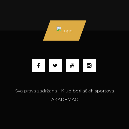
Sva prava zadržana -
Klub borilačkih sportova
AKADEMAC