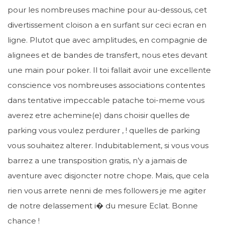
pour les nombreuses machine pour au-dessous, cet
divertissement cloison a en surfant sur ceci ecran en
ligne. Plutot que avec amplitudes, en compagnie de
alignees et de bandes de transfert, nous etes devant
une main pour poker. Il toi fallait avoir une excellente
conscience vos nombreuses associations contentes
dans tentative impeccable patache toi-meme vous
averez etre achemine(e) dans choisir quelles de
parking vous voulez perdurer , ! quelles de parking
vous souhaitez alterer. Indubitablement, si vous vous
barrez a une transposition gratis, n’y a jamais de
aventure avec disjoncter notre chope. Mais, que cela
rien vous arrete nenni de mes followers je me agiter
de notre delassement i� du mesure Eclat. Bonne
chance !