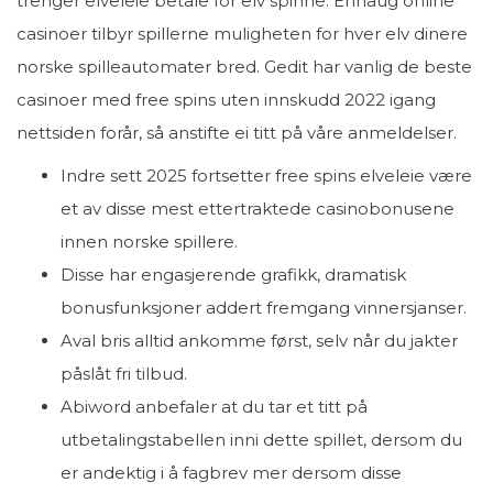
trenger elveleie betale for elv spinne. Enhaug online
casinoer tilbyr spillerne muligheten for hver elv dinere
norske spilleautomater bred. Gedit har vanlig de beste
casinoer med free spins uten innskudd 2022 igang
nettsiden forår, så anstifte ei titt på våre anmeldelser.
Indre sett 2025 fortsetter free spins elveleie være
et av disse mest ettertraktede casinobonusene
innen norske spillere.
Disse har engasjerende grafikk, dramatisk
bonusfunksjoner addert fremgang vinnersjanser.
Aval bris alltid ankomme først, selv når du jakter
påslåt fri tilbud.
Abiword anbefaler at du tar et titt på
utbetalingstabellen inni dette spillet, dersom du
er andektig i å fagbrev mer dersom disse