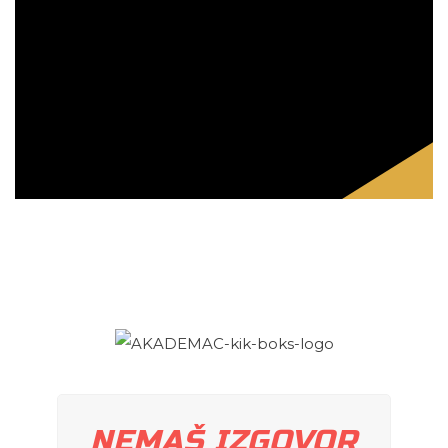
NEMAŠ IZGOVOR