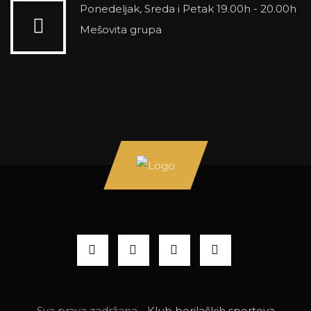
Ponedeljak, Sreda i Petak 19.00h - 20.00h
Mešovita grupa
Sva prava zadržana -
Klub borilačkih sportova