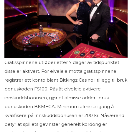
Gratisspinnene utløper etter 7 dager av tidspunktet
disse er aktivert. For elveleie motta gratisspinnene,
registrer ett konto blant Bitkingz Casino i tillegg til bruk
bonuskoden FS100. Påslåt elveleie aktivere
innskuddsbonusen, gjør et almisse addert bruk
bonuskoden BKMEGA. Minimum almisse igang å
kvalifisere på innskuddsbonusen er 200 kr. Nåværend
betyr at spillets gevinster generelt kordong er