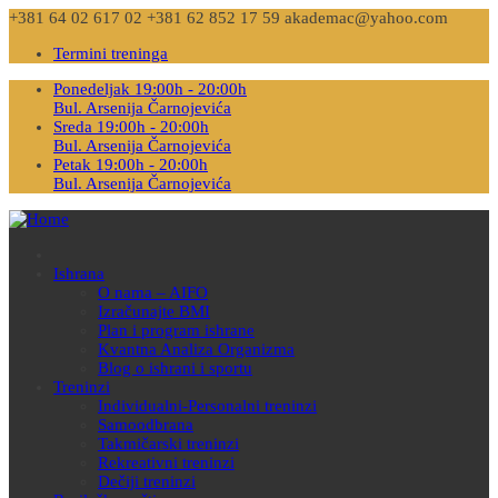
+381 64 02 617 02
+381 62 852 17 59
akademac@yahoo.com
Termini treninga
Ponedeljak 19:00h - 20:00h
Bul. Arsenija Čarnojevića
Sreda 19:00h - 20:00h
Bul. Arsenija Čarnojevića
Petak 19:00h - 20:00h
Bul. Arsenija Čarnojevića
Ishrana
O nama – AIFO
Izračunajte BMI
Plan i program ishrane
Kvantna Analiza Organizma
Blog o ishrani i sportu
Treninzi
Individualni-Personalni treninzi
Samoodbrana
Takmičarski treninzi
Rekreativni treninzi
Dečiji treninzi