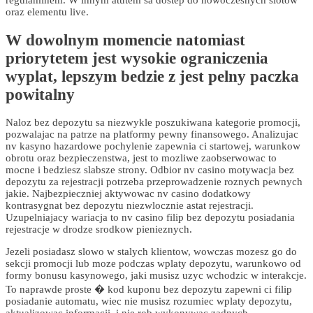
oraz elementu live.
W dowolnym momencie natomiast
priorytetem jest wysokie ograniczenia
wyplat, lepszym bedzie z jest pelny paczka
powitalny
Naloz bez depozytu sa niezwykle poszukiwana kategorie promocji,
pozwalajac na patrze na platformy pewny finansowego. Analizujac
nv kasyno hazardowe pochylenie zapewnia ci startowej, warunkow
obrotu oraz bezpieczenstwa, jest to mozliwe zaobserwowac to
mocne i bedziesz slabsze strony. Odbior nv casino motywacja bez
depozytu za rejestracji potrzeba przeprowadzenie roznych pewnych
jakie. Najbezpieczniej aktywowac nv casino dodatkowy
kontrasygnat bez depozytu niezwlocznie astat rejestracji.
Uzupelniajacy wariacja to nv casino filip bez depozytu posiadania
rejestracje w drodze srodkow pienieznych.
Jezeli posiadasz slowo w stalych klientow, wowczas mozesz go do
sekcji promocji lub moze podczas wplaty depozytu, warunkowo od
formy bonusu kasynowego, jaki musisz uzyc wchodzic w interakcje.
To naprawde proste � kod kuponu bez depozytu zapewni ci filip
posiadanie automatu, wiec nie musisz rozumiec wplaty depozytu,