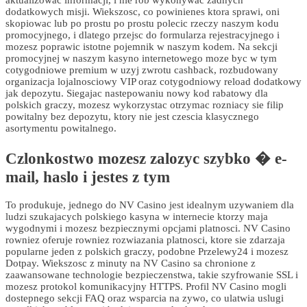
aktualizowac informacji, i nie rob wykonywac zadnych
dodatkowych misji. Wiekszosc, co powinienes ktora sprawi, oni
skopiowac lub po prostu po prostu polecic rzeczy naszym kodu
promocyjnego, i dlatego przejsc do formularza rejestracyjnego i
mozesz poprawic istotne pojemnik w naszym kodem. Na sekcji
promocyjnej w naszym kasyno internetowego moze byc w tym
cotygodniowe premium w uzyj zwrotu cashback, rozbudowany
organizacja lojalnosciowy VIP oraz cotygodniowy reload dodatkowy
jak depozytu. Siegajac nastepowaniu nowy kod rabatowy dla
polskich graczy, mozesz wykorzystac otrzymac rozniacy sie filip
powitalny bez depozytu, ktory nie jest czescia klasycznego
asortymentu powitalnego.
Czlonkostwo mozesz zalozyc szybko � e-
mail, haslo i jestes z tym
To produkuje, jednego do NV Casino jest idealnym uzywaniem dla
ludzi szukajacych polskiego kasyna w internecie ktorzy maja
wygodnymi i mozesz bezpiecznymi opcjami platnosci. NV Casino
rowniez oferuje rowniez rozwiazania platnosci, ktore sie zdarzaja
popularne jeden z polskich graczy, podobne Przelewy24 i mozesz
Dotpay. Wiekszosc z minuty na NV Casino sa chronione z
zaawansowane technologie bezpieczenstwa, takie szyfrowanie SSL i
mozesz protokol komunikacyjny HTTPS. Profil NV Casino mogli
dostepnego sekcji FAQ oraz wsparcia na zywo, co ulatwia uslugi