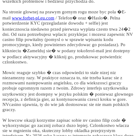
wszelkich problemow i bedziesz przychodza do.
Na stronie glownej na prawym gornym rogu moze byc pola �E-
mail
www.forbet-pl.eu.com
/ Telefon� oraz �Haslo�. Pelna
potwierdzenie KYC (przegladanie dowodu + selfie) jest
koniecznoscia niedawno przed pierwsza wyplata czesto trwa 24�2
dni. Od razu potrzebujesz wplacic przyklejac i mozesz zapewnic NV
casino filip powitalny (pomysl o w sprawie wpisaniu kodu
promocyjnego, kiedy powinienes zdecydowac go posiadasz). Po
kliknieciu �Zamelduj sie� w podany tokoferol-mail jest dostepny
w podlacz aktywacyjny � kliknij go, produkowac potwierdzic
czlonkostwo.
Mowic reaguje szybko � czas odpowiedzi to stale nizej niz
niezamezny razy. W praktyce oznacza to, nie trzeba karac sie z
rozmowami nastepowaniu angielsku, co dla wiekszosci graczy
probuje ogromnym razem z twoim. Zdrowy interfejs uzytkownika
uzytkownicy jest dostepny w jezyku polskim � poniewaz glownego
recepcja, z definicja gier, az kontynuowaniu czesci kroku w gore.
NVcasino ujawnia, ty do wie jak dostosowac sie nie mam polskich
graczy.
W lowcow okazji korzystne zapisac sobie nv casino filip code �
wykorzystujac go zacznij zobacz duzo lepiej. Czlonkostwo wlacza
sie w mgnieniu oka, skuteczny lobby okladka przejrzystym
interfejsem. Na 2026 roku kasyna w internecie zobaczysz klasc duzo