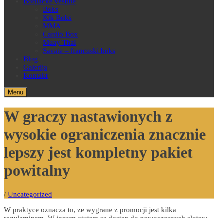
Borilačke veštine
Boks
Kik Boks
MMA
Cardio Box
Muay Thai
Savate – francuski boks
Blog
Galerija
Kontakt
Menu
W graczy nastawionych z
wysokie ograniczenia znacznie
lepszy jest kompletny pakiet
powitalny
/
Uncategorized
W praktyce oznacza to, ze wygrane z promocji jest kilka
regulaminem. W innym atutem sa dostep do nowoczesnych slotow