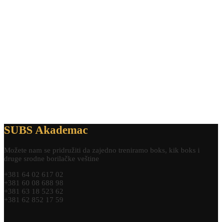
Nemaš izgovor
TRENIRAJ SA NAMA
SUBS Akademac
Možete nam se pridružiti da zajedno treniramo boks, kik boks i
druge srodne borilačke veštine
+381 64 02 617 02
+381 60 08 688 98
+381 63 18 523 62
+381 62 852 17 59