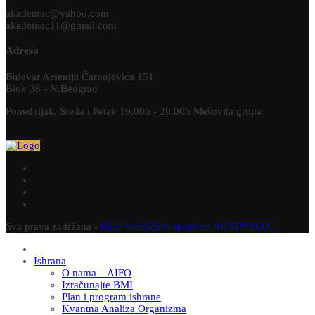
akademac@yahoo.com
akademac11@gmail.com
Adresa
Bulevar Arsenija Čarnojevića 151
Blok 38 - N.Beograd
Ponedeljak, Sreda i Petak 19.00h - 20.00h Mešovita grupa
Sva prava zadržana -
Klub borilačkih sportova AKADEMAC
Ishrana
O nama – AIFO
Izračunajte BMI
Plan i program ishrane
Kvantna Analiza Organizma