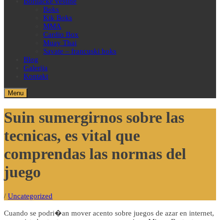
Borilačke veštine
Boks
Kik Boks
MMA
Cardio Box
Muay Thai
Savate – francuski boks
Blog
Galerija
Kontakt
Menu
Suin sumergirnos sobre las
tecnicas, es vital que
comprendas las normas del
juego
/
Uncategorized
Cuando se podri�an mover acento sobre juegos de azar en internet,