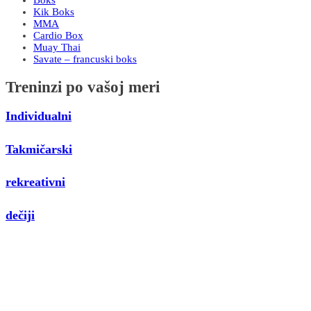
Kik Boks
MMA
Cardio Box
Muay Thai
Savate – francuski boks
Treninzi po vašoj meri
Individualni
Takmičarski
rekreativni
dečiji