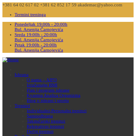
+381 64 02 617 02
+381 62 852 17 59
akademac@yahoo.com
Termini treninga
Ponedeljak 19:00h - 20:00h
Bul. Arsenija Čarnojevića
Sreda 19:00h - 20:00h
Bul. Arsenija Čarnojevića
Petak 19:00h - 20:00h
Bul. Arsenija Čarnojevića
Ishrana
O nama – AIFO
Izračunajte BMI
Plan i program ishrane
Kvantna Analiza Organizma
Blog o ishrani i sportu
Treninzi
Individualni-Personalni treninzi
Samoodbrana
Takmičarski treninzi
Rekreativni treninzi
Dečiji treninzi