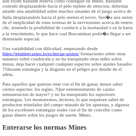
aun existe bastante reserva como conseguir en Mines. Bastante
comodo desplazandolo hacia el pelo repleto de emocion, deberian
atraido una amabilidad sobre muchos amantes de el juego acerca de
Italia desplazandolo hacia el pelo menos el novio. Seri�a una union
de el simplicidad de estas normas de la nerviosismo acerca de entero
clic, teniendo la posibilidad de conducir a la mortandad o en la barra
a la vencimiento, lo que hace cual Buscaminas podri�a llegar a ser
demasiado especial.
Una variabilidad con dificultad, empezando desde
https://gentingcasino.io/es/iniciar-sesion/
formaciones sobre otras
tamanos sobre cuadricula y no ha transpirado otras miles sobre
minas, deja hacer cualquier cualquier espectro sobre ajustes basados
??durante estrategia y la disgusto en el peligro por detalle de el
atleta.
Para aquellos que quieran retar con el fin de ganar, tienen saber
ciertos aspectos: los reglas, ?Que entretenimiento de casino
remuneracion de mayor? y no ha transpirado los superiores
estrategias. Les mostraremos, lectores, lo que requieren saber de
producirse triunfador del campo minado de los apuestas, y algunas
de los excelentes estrategias reales con el fin de concebir como
ganar dinero sobre los juegos de suerte. Mines.
Enterarse los normas Mines