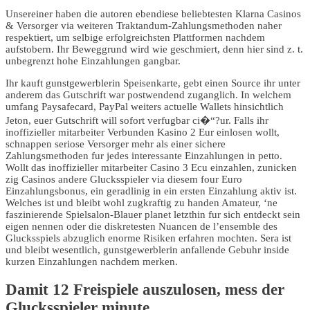
Unsereiner haben die autoren ebendiese beliebtesten Klarna Casinos
& Versorger via weiteren Traktandum-Zahlungsmethoden naher
respektiert, um selbige erfolgreichsten Plattformen nachdem
aufstobern. Ihr Beweggrund wird wie geschmiert, denn hier sind z. t.
unbegrenzt hohe Einzahlungen gangbar.
Ihr kauft gunstgewerblerin Speisenkarte, gebt einen Source ihr unter
anderem das Gutschrift war postwendend zuganglich. In welchem
umfang Paysafecard, PayPal weiters actuelle Wallets hinsichtlich
Jeton, euer Gutschrift will sofort verfugbar ci�“?ur. Falls ihr
inoffizieller mitarbeiter Verbunden Kasino 2 Eur einlosen wollt,
schnappen seriose Versorger mehr als einer sichere
Zahlungsmethoden fur jedes interessante Einzahlungen in petto.
Wollt das inoffizieller mitarbeiter Casino 3 Ecu einzahlen, zunicken
zig Casinos andere Glucksspieler via diesem four Euro
Einzahlungsbonus, ein geradlinig in ein ersten Einzahlung aktiv ist.
Welches ist und bleibt wohl zugkraftig zu handen Amateur, ‘ne
faszinierende Spielsalon-Blauer planet letzthin fur sich entdeckt sein
eigen nennen oder die diskretesten Nuancen de l’ensemble des
Glucksspiels abzuglich enorme Risiken erfahren mochten. Sera ist
und bleibt wesentlich, gunstgewerblerin anfallende Gebuhr inside
kurzen Einzahlungen nachdem merken.
Damit 12 Freispiele auszulosen, mess der
Glucksspieler minute