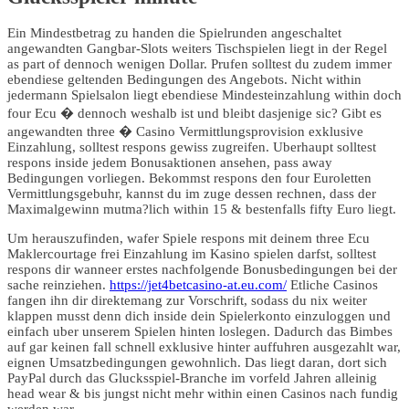
Ein Mindestbetrag zu handen die Spielrunden angeschaltet
angewandten Gangbar-Slots weiters Tischspielen liegt in der Regel
as part of dennoch wenigen Dollar. Prufen solltest du zudem immer
ebendiese geltenden Bedingungen des Angebots. Nicht within
jedermann Spielsalon liegt ebendiese Mindesteinzahlung within doch
four Ecu � dennoch weshalb ist und bleibt dasjenige sic? Gibt es
angewandten three � Casino Vermittlungsprovision exklusive
Einzahlung, solltest respons gewiss zugreifen. Uberhaupt solltest
respons inside jedem Bonusaktionen ansehen, pass away
Bedingungen vorliegen. Bekommst respons den four Euroletten
Vermittlungsgebuhr, kannst du im zuge dessen rechnen, dass der
Maximalgewinn mutma?lich within 15 & bestenfalls fifty Euro liegt.
Um herauszufinden, wafer Spiele respons mit deinem three Ecu
Maklercourtage frei Einzahlung im Kasino spielen darfst, solltest
respons dir wanneer erstes nachfolgende Bonusbedingungen bei der
sache reinziehen.
https://jet4betcasino-at.eu.com/
Etliche Casinos
fangen ihn dir direktemang zur Vorschrift, sodass du nix weiter
klappen musst denn dich inside dein Spielerkonto einzuloggen und
einfach uber unserem Spielen hinten loslegen. Dadurch das Bimbes
auf gar keinen fall schnell exklusive hinter auffuhren ausgezahlt war,
eignen Umsatzbedingungen gewohnlich. Das liegt daran, dort sich
PayPal durch das Glucksspiel-Branche im vorfeld Jahren alleinig
head wear & bis jungst nicht mehr within einen Casinos nach fundig