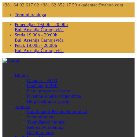
+381 64 02 617 02
+381 62 852 17 59
akademac@yahoo.com
Termini treninga
Ponedeljak 19:00h - 20:00h
Bul. Arsenija Čarnojevića
Sreda 19:00h - 20:00h
Bul. Arsenija Čarnojevića
Petak 19:00h - 20:00h
Bul. Arsenija Čarnojevića
Ishrana
O nama – AIFO
Izračunajte BMI
Plan i program ishrane
Kvantna Analiza Organizma
Blog o ishrani i sportu
Treninzi
Individualni-Personalni treninzi
Samoodbrana
Takmičarski treninzi
Rekreativni treninzi
Dečiji treninzi